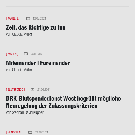
[
KARRIERE
]
12.07.2021
Zeit, das Rich­ti­ge zu tun
von Clau­dia Mül­ler
[
WISSEN
]
28.06.2021
Mit­ein­an­der | Für­ein­an­der
von Clau­dia Mül­ler
[
BLUTSPENDE
]
24.06.2021
DRK-​Blutspendedienst West be­grüßt mög­li­che
Neu­re­ge­lung der Zu­las­sungs­kri­te­ri­en
von Ste­phan David Küp­per
[
MENSCHEN
]
22.06.2021