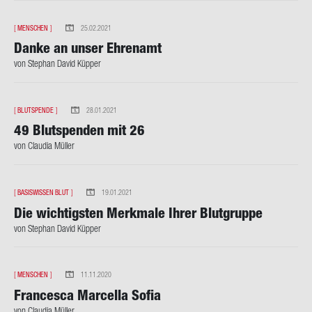
[
MENSCHEN
]
25.02.2021
Danke an unser Eh­ren­amt
von Ste­phan David Küp­per
[
BLUTSPENDE
]
28.01.2021
49 Blut­spen­den mit 26
von Clau­dia Mül­ler
[
BASISWISSEN BLUT
]
19.01.2021
Die wich­tigs­ten Merk­ma­le Ihrer Blut­grup­pe
von Ste­phan David Küp­per
[
MENSCHEN
]
11.11.2020
Fran­ce­sca Mar­cel­la Sofia
von Clau­dia Mül­ler