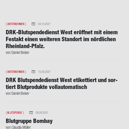
[
UNTERNEHMEN
]
04.10.2021
DRK-​Blutspendedienst West er­öff­net mit einem
Fest­akt einen wei­te­ren Stand­ort im nörd­li­chen
Rheinland-​Pfalz.
von Da­ni­el Bei­ser
[
UNTERNEHMEN
]
15.09.2021
DRK Blut­spen­de­dienst West eti­ket­tiert und sor­
tiert Blut­pro­duk­te voll­au­to­ma­tisch
von Da­ni­el Bei­ser
[
BLUTSPENDE
]
09.09.2021
Blut­grup­pe Bom­bay
von Clau­dia Mül­ler