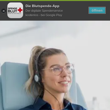
Die Blutspende-App
TERMIN SUCHEN
SUCHEN
öffnen
Der digitale Spenderservice
kostenlos - bei Google Play
Direkt
zum
Inhalt