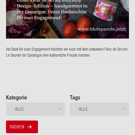
Als Dank für euer En­ga­ge­ment möch­ten wir euch mit dem ex­klu­si­ven Fleur de Sel von
Le Sau­nier de Ca­mar­gue eine ku­li­na­ri­sche Freu­de ma­chen.
Kategorie
Tags
- ALLE -
- ALLE -
SUCHEN