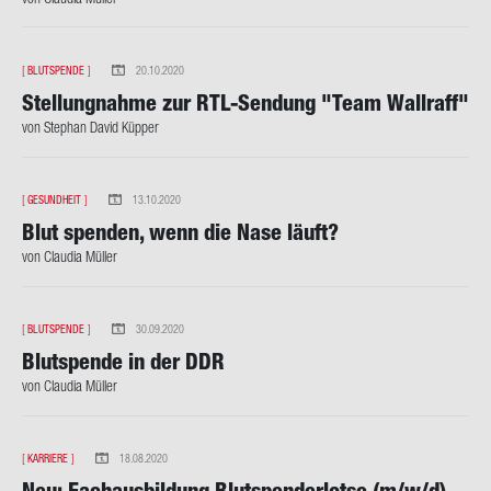
[
BLUTSPENDE
]
20.10.2020
Stel­lung­nah­me zur RTL-​Sendung "Team Wall­raff"
von Ste­phan David Küp­per
[
GESUNDHEIT
]
13.10.2020
Blut spen­den, wenn die Nase läuft?
von Clau­dia Mül­ler
[
BLUTSPENDE
]
30.09.2020
Blut­spen­de in der DDR
von Clau­dia Mül­ler
[
KARRIERE
]
18.08.2020
Neu: Fach­aus­bil­dung Blut­spen­der­lot­se (m/w/d)