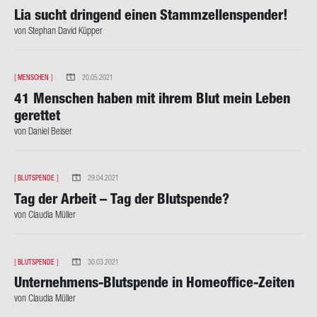
Lia sucht drin­gend einen Stamm­zel­len­spen­der!
von Ste­phan David Küp­per
[
MENSCHEN
]
20.05.2021
41 Men­schen haben mit ihrem Blut mein Leben
ge­ret­tet
von Da­ni­el Bei­ser
[
BLUTSPENDE
]
29.04.2021
Tag der Ar­beit – Tag der Blut­spen­de?
von Clau­dia Mül­ler
[
BLUTSPENDE
]
30.03.2021
Unternehmens-​Blutspende in Homeoffice-​Zeiten
von Clau­dia Mül­ler