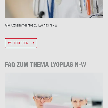
Alle Arz­nei­mit­tel­in­fos zu Lyo­Plas N - w
WEITERLESEN
FAQ ZUM THEMA LYO­PLAS N-W