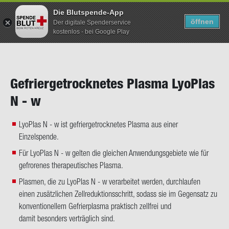
Die Blutspende-App
TERMIN SUCHEN
SUCHEN
öffnen
Der digitale Spenderservice
kostenlos - bei Google Play
Direkt
zum
Inhalt
Ge­frier­ge­trock­ne­tes Plas­ma Lyo­Plas
N - w
LyoPlas N - w ist gefriergetrocknetes Plasma aus einer
Einzelspende.
Für LyoPlas N - w gelten die gleichen Anwendungsgebiete wie für
gefrorenes therapeutisches Plasma.
Plasmen, die zu LyoPlas N - w verarbeitet werden, durchlaufen
einen zusätzlichen Zellreduktionsschritt, sodass sie im Gegensatz zu
konventionellem Gefrierplasma praktisch zellfrei und
damit besonders verträglich sind.