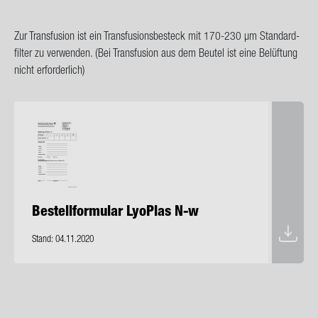
Zur Trans­fu­si­on ist ein Trans­fu­si­ons­be­steck mit 170-​230 µm Stan­dard­
fil­ter zu ver­wen­den. (Bei Trans­fu­si­on aus dem Beu­tel ist eine Be­lüf­tung
nicht er­for­der­lich)
Be­stell­for­mu­lar Lyo­Plas N-w
Stand: 04.11.2020