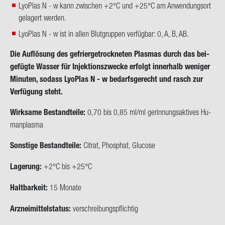
LyoPlas N - w kann zwischen +2°C und +25°C am Anwendungsort
gelagert werden.
LyoPlas N - w ist in allen Blutgruppen verfügbar: 0, A, B, AB.
Die Auf­lö­sung des ge­frier­ge­trock­ne­ten Plas­mas durch das bei­
gefüg­te Was­ser für In­jek­ti­ons­zwe­cke er­folgt in­ner­halb we­ni­ger
Mi­nu­ten, so­dass Lyo­Plas N - w be­darfs­ge­recht und rasch zur
Ver­fü­gung steht.
Wirk­sa­me Be­stand­tei­le:
0,70 bis 0,85 ml/ml ge­rin­nungs­ak­ti­ves Hu­
man­plas­ma
Sons­ti­ge Be­stand­tei­le:
Ci­trat, Phos­phat, Glu­co­se
La­ge­rung:
+2°C bis +25°C
Halt­bar­keit:
15 Mo­na­te
Arz­nei­mit­tel­sta­tus:
ver­schrei­bungs­pflich­tig