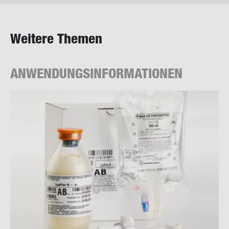
Wei­te­re The­men
AN­WEN­DUNGS­IN­FOR­MA­TIO­NEN