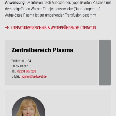
An­wen­dung
: i.v. In­fu­si­on nach Auf­lö­sen des lyo­phi­li­sier­ten Plas­mas mit
dem bei­gefüg­ten Was­ser für In­jek­ti­ons­zwe­cke (Raum­tem­pe­ra­tur).
Auf­ge­lös­tes Plas­ma ist zur um­ge­hen­den Trans­fu­si­on be­stimmt
LITERATURVERZEICHNIS & WEITERFÜHRENDE LITERATUR
Zen­tral­be­reich Plas­ma
Feith­stra­ße 184
58097
Hagen
Tel.:
02331 807 203
E-Mail:
lyoplas@bsdwest.de