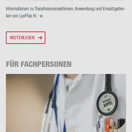
In­for­ma­tio­nen zu Trans­fu­si­ons­re­ak­tio­nen, An­wen­dung und Ein­satz­ge­bie­
ten von Lyo­Plas N - w
WEITERLESEN
FÜR FACH­PER­SO­NEN