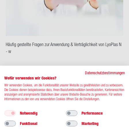
Häu­fig ge­stell­te Fra­gen zur An­wen­dung & Ver­träg­lich­keit von Lyo­Plas N
- w
WEITERLESEN
Datenschutzbestimmungen
Wofür verwenden wir Cookies?
Wir verwenden Cookies, um die Funktionalität unserer Website zu gewährleisten und zu verbessern.
Die Cookies dienen beispielsweise dazu, Ihnen Basisfunktionalitäten bereitzustellen, Kartenansichten
anzuzeigen und anonymisierte Statistiken über unsere Website-Besuche zu generieren. Für weitere
Informationen zu den von uns verwendeten Cookies öffnen Sie die Einstellungen.
Notwendig
Performance
Kontakt
Impressum
Datenschutz
Funktional
Marketing