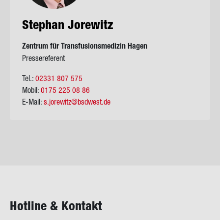
Ste­phan Jo­re­witz
Zen­trum für Trans­fu­si­ons­me­di­zin Hagen
Pressereferent
Tel.:
02331 807 575
Mobil:
0175 225 08 86
E-Mail:
s.jorewitz@bsdwest.de
Hot­line & Kon­takt