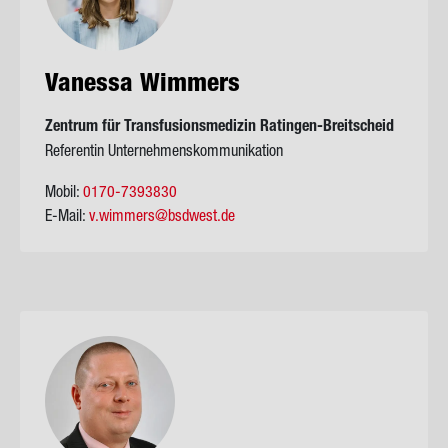
Va­nes­sa Wim­mers
Zen­trum für Trans­fu­si­ons­me­di­zin Ratingen-​Breitscheid
Referentin Unternehmenskommunikation
Mobil:
0170-7393830
E-Mail:
v.wimmers@bsdwest.de