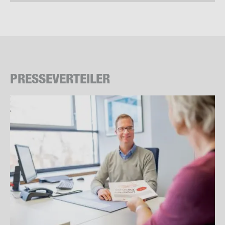
PRES­SE­VER­TEI­LER