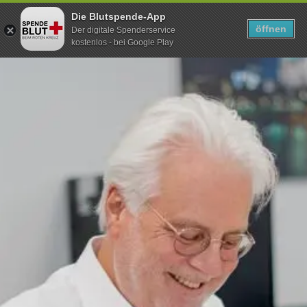
Die Blutspende-App
TERMIN SUCHEN
SUCHEN
öffnen
Der digitale Spenderservice
kostenlos - bei Google Play
Direkt
zum
Inhalt