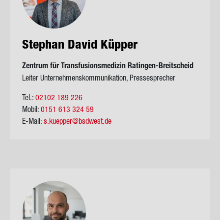
Ste­phan David Küp­per
Zen­trum für Trans­fu­si­ons­me­di­zin Ratingen-​Breitscheid
Leiter Unternehmenskommunikation, Pressesprecher
Tel.:
02102 189 226
Mobil:
0151 613 324 59
E-Mail:
s.kuepper@bsdwest.de