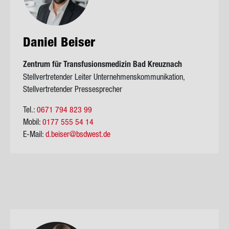
Da­ni­el Bei­ser
Zen­trum für Trans­fu­si­ons­me­di­zin Bad Kreuz­nach
Stellvertretender Leiter Unternehmenskommunikation,
Stellvertretender Pressesprecher
Tel.:
0671 794 823 99
Mobil:
0177 555 54 14
E-Mail:
d.beiser@bsdwest.de