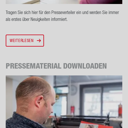
Tra­gen Sie sich hier für den Pres­se­ver­tei­ler ein und wer­den Sie immer
als ers­tes über Neu­ig­kei­ten in­for­miert.
WEITERLESEN
PRES­SE­MA­TE­RI­AL DOWN­LOA­DEN