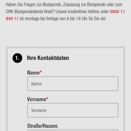
Haben Sie Fra­gen zur Blut­spen­de, Zu­las­sung zur Blut­spen­de oder zum
DRK-​Blut­spen­de­dienst West? Un­se­re kos­ten­freie Hot­line unter
0800 11
949 11
ist mon­tags bis frei­tags von 8 bis 18 Uhr für Sie da!
1.
Ihre Kontaktdaten
Name
Vorname
Straße/Hausnr.