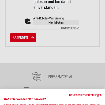
gelesen und bin damit
einverstanden.
Anti-Roboter-Verifizierung
Hier klicken
Friendly
Captcha ⇗
ABSENDEN
Haupt­
na­
PRESSEMATERIAL
vi­
ga­
FAQ ZUM BLUTSPENDEDIENST
Datenschutzbestimmungen
ti­
Wofür verwenden wir Cookies?