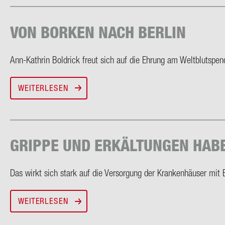
VON BOR­KEN NACH BER­LIN
Ann-​Kathrin Bold­rick freut sich auf die Eh­rung am Welt­blut­spen­
WEITERLESEN
GRIP­PE UND ER­KÄL­TUN­GEN HAB
Das wirkt sich stark auf die Ver­sor­gung der Kran­ken­häu­ser mit 
WEITERLESEN