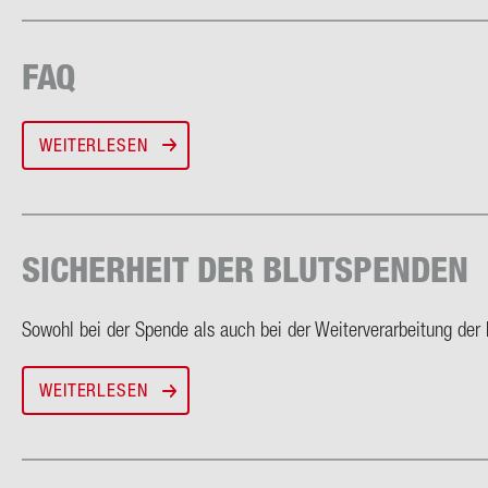
FAQ
WEITERLESEN
SI­CHER­HEIT DER BLUT­SPEN­DEN
So­wohl bei der Spen­de als auch bei der Wei­ter­ver­ar­bei­tung der B
WEITERLESEN