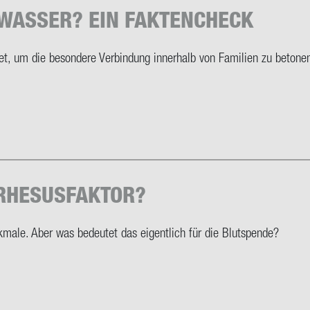
 WAS­SER? EIN FAK­TEN­CHECK
, um die be­son­de­re Ver­bin­dung in­ner­halb von Fa­mi­li­en zu be­to­n
RHE­SUS­FAK­TOR?
­ma­le. Aber was be­deu­tet das ei­gent­lich für die Blut­spen­de?