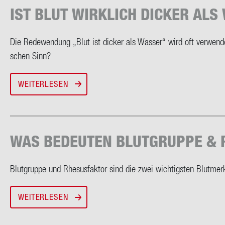
IST BLUT WIRK­LICH DI­CKER ALS
Die Re­de­wen­dung „Blut ist di­cker als Was­ser“ wird oft ver­wen­det
schen Sinn?
WEITERLESEN
WAS BE­DEU­TEN BLUT­GRUP­PE & 
Blut­grup­pe und Rhe­sus­fak­tor sind die zwei wich­tigs­ten Blut­merk
WEITERLESEN