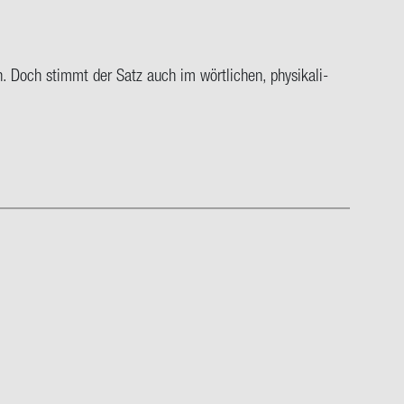
en. Doch stimmt der Satz auch im wört­li­chen, phy­si­ka­li­