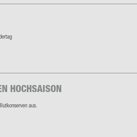
der­tag
EN HOCH­SAI­SON
Blut­kon­ser­ven aus.