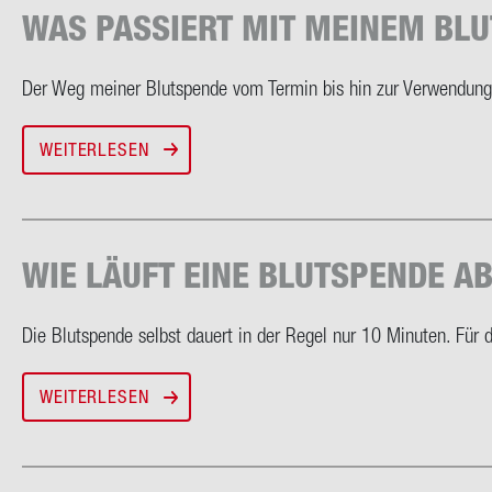
WAS PAS­SIERT MIT MEI­NEM BLU
Der Weg mei­ner Blut­spen­de vom Ter­min bis hin zur Ver­wen­dung 
WEITERLESEN
WIE LÄUFT EINE BLUT­SPEN­DE A
Die Blut­spen­de selbst dau­ert in der Regel nur 10 Mi­nu­ten. Für di
WEITERLESEN