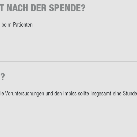
T NACH DER SPEN­DE?
beim Pa­ti­en­ten.
B?
e Vor­un­ter­su­chun­gen und den Im­biss soll­te ins­ge­samt eine Stun­de