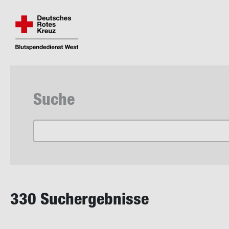
Fin­den und re­ser­vie­ren Sie Ihren Blut­spen­de­
Direkt
zum
Suche
Inhalt
330 Such­ergeb­nis­se