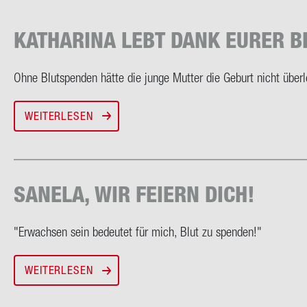
KA­THA­RI­NA LEBT DANK EURER B
Ohne Blut­spen­den hätte die junge Mut­ter die Ge­burt nicht über­l
WEITERLESEN
SA­NELA, WIR FEI­ERN DICH!
"Er­wach­sen sein be­deu­tet für mich, Blut zu spen­den!"
WEITERLESEN