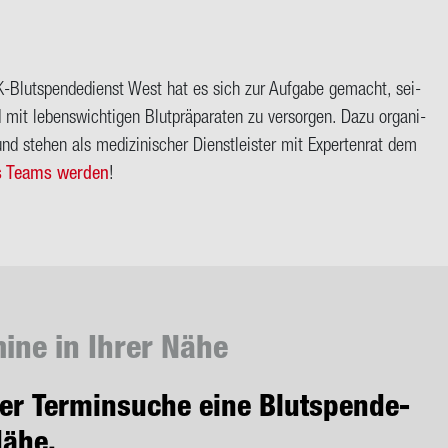
RK-​Blutspendedienst West hat es sich zur Auf­ga­be ge­macht, sei­
t le­bens­wich­ti­gen Blut­prä­pa­ra­ten zu ver­sor­gen. Dazu or­ga­ni­
 und ste­hen als me­di­zi­ni­scher Dienst­leis­ter mit Ex­per­ten­rat dem
es Teams wer­den
!
mi­ne in Ihrer Nähe
er Ter­min­su­che eine Blutspende-​
Nähe.