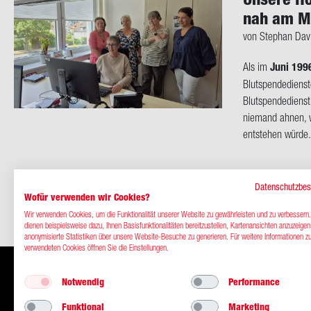
nah am M
von Ste­phan Dav
Als im
Juni 199
Blutspendediens
Blutspendedienst 
nie­mand ahnen, we
ent­ste­hen würde.
Datenschutzbe
Wofür verwenden wir Cookies?
Wir verwenden Cookies, um die Funktionalität unserer Website zu gewährleisten und zu verbessern
dienen beispielsweise dazu, Ihnen Basisfunktionalitäten bereitzustellen, Kartenansichten anzuzeige
anonymisierte Statistiken über unsere Website-Besuche zu generieren. Für weitere Informationen z
verwendeten Cookies öffnen Sie die Einstellungen.
Notwendig
Performance
Kontakt
Impressum
Datenschutz
Funktional
Marketing