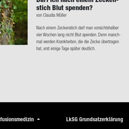
stich Blut spen­den?
von Clau­dia Mül­ler
Nach einem Ze­cken­stich darf man vor­sichts­hal­ber
vier Wo­chen lang nicht Blut spen­den. Denn manch­
mal wer­den Krank­hei­ten, die die Zecke über­tra­gen
hat, erst ei­ni­ge Tage spä­ter deut­lich.
nsfusionsmedizin
LkSG Grundsatzerklärung