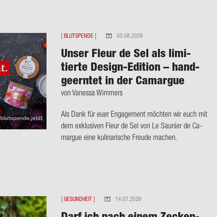
[
BLUTSPENDE
]
03.08.2026
Unser Fleur de Sel als li­mi­
tier­te Design-​Edition – hand­
ge­ern­tet in der Ca­mar­gue
von Va­nes­sa Wim­mers
Als Dank für euer En­ga­ge­ment möch­ten wir euch mit
dem ex­klu­si­ven Fleur de Sel von Le Sau­nier de Ca­
mar­gue eine ku­li­na­ri­sche Freu­de ma­chen.
[
GESUNDHEIT
]
14.07.2026
Darf ich nach einem Ze­cken­