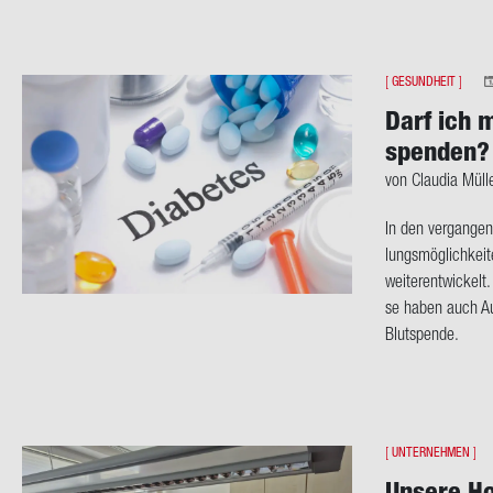
[
GESUNDHEIT
]
Darf ich m
spen­den?
von Clau­dia Mül­l
In den ver­gan­ge
lungs­mög­lich­kei­
wei­ter­ent­wi­ckelt
se haben auch Aus
Blut­spen­de.
[
UNTERNEHMEN
]
Un­se­re Ho