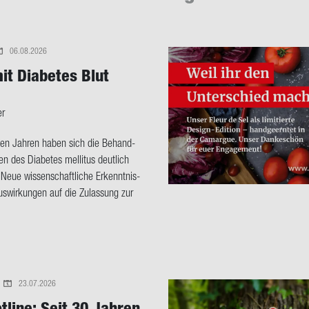
06.08.2026
it Dia­be­tes Blut
er
­nen Jah­ren haben sich die Be­hand­
ten des Dia­be­tes mel­li­tus deut­lich
. Neue wis­sen­schaft­li­che Er­kennt­nis­
­wir­kun­gen auf die Zu­las­sung zur
23.07.2026
t­line: Seit 30 Jah­ren