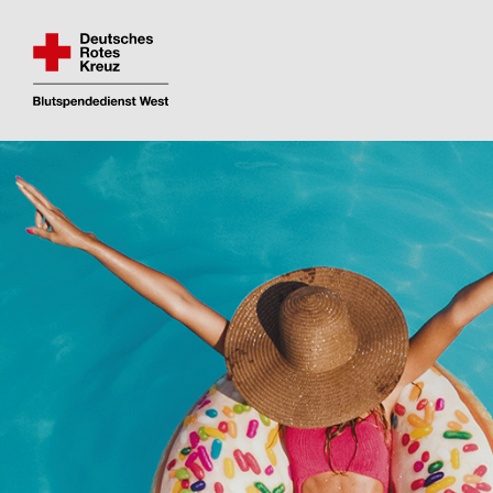
Fin­den und re­ser­vie­ren Sie Ihren Blut­spen­de­
Direkt
zum
Inhalt