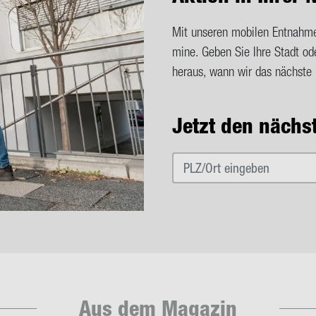
Mit un­se­ren mo­bi­len Ent­nah­
mi­ne. Geben Sie Ihre Stadt oder
her­aus, wann wir das nächs­te
Jetzt den nächs­t
Aus dem Ma­ga­zin