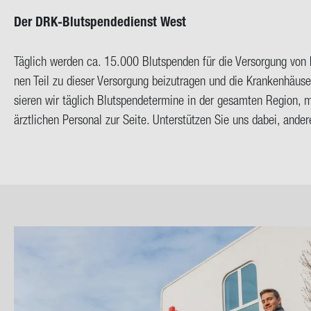
Der DRK-​Blutspendedienst West
Täg­lich wer­den ca. 15.000 Blut­spen­den für die Ver­sor­gung von
nen Teil zu die­ser Ver­sor­gung bei­zu­tra­gen und die Kran­ken­häu­s
sie­ren wir täg­lich Blut­spen­de­ter­mi­ne in der ge­sam­ten Re­gi­on, me
ärzt­li­chen Per­so­nal zur Seite. Un­ter­stüt­zen Sie uns dabei, an­