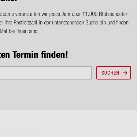
me­teams ver­an­stal­ten wir jedes Jahr über 11.000 Blut­spen­de­ter­
 Ihre Post­leit­zahl in der un­ten­ste­hen­den Suche ein und fin­den
 Mal bei Ihnen sind!
en Ter­min fin­den!
SUCHEN