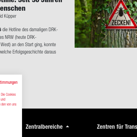
en­schen
id Küp­per
6
die Hot­line des da­ma­li­gen DRK-​
tes NRW (heute DRK-​
West) an den Start ging, konn­te
l­che Er­folgs­ge­schich­te dar­aus
stimmungen
. Die Cookies
n und
u den von uns
Zentralbereiche
Zentren für Tra