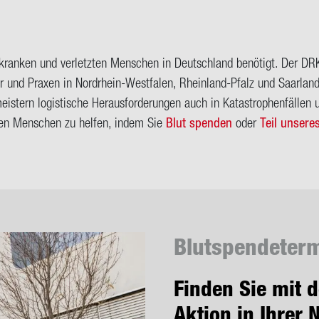
 kran­ken und ver­letz­ten Men­schen in Deutsch­land be­nö­tigt. Der D
er und Pra­xen in Nordrhein-​Westfalen, Rheinland-​Pfalz und Saar­land mi
is­tern lo­gis­ti­sche Her­aus­for­de­run­gen auch in Ka­ta­stro­phen­fäl­len
de­ren Men­schen zu hel­fen, indem Sie
Blut spen­den
oder
Teil un­se­r
Blut­spen­de­ter­
Fin­den Sie mit d
Aktion in Ihrer 