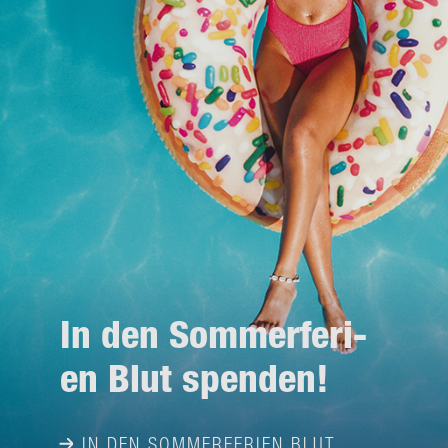
In den Som­mer­fe­ri­
en Blut spen­den!
IN DEN SOMMERFERIEN BLUT