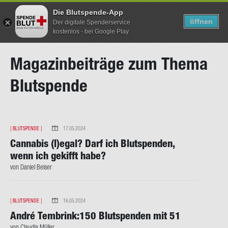
Die Blutspende-App
TERMIN SUCHEN
SUCHEN
öffnen
Der digitale Spenderservice
kostenlos - bei Google Play
Direkt
Ma­ga­zin­bei­trä­ge zum Thema
zum
Inhalt
Blut­spen­de
[
BLUTSPENDE
]
17.05.2024
Can­na­bis (l)egal? Darf ich Blut­spen­den,
wenn ich ge­kifft habe?
von Da­ni­el Bei­ser
[
BLUTSPENDE
]
16.05.2024
André Tem­brink:150 Blut­spen­den mit 51
von Clau­dia Mül­ler