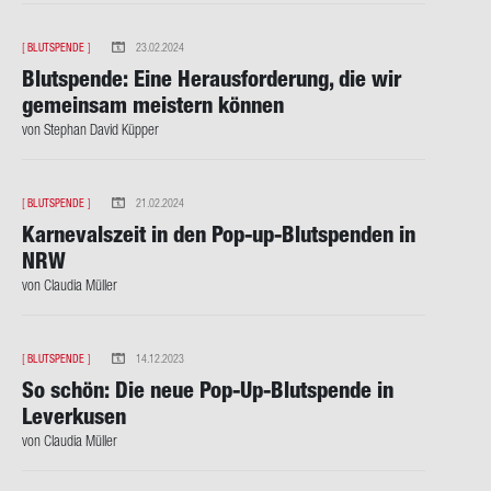
[
BLUTSPENDE
]
23.02.2024
Blut­spen­de: Eine Her­aus­for­de­rung, die wir
ge­mein­sam meis­tern kön­nen
von Ste­phan David Küp­per
[
BLUTSPENDE
]
21.02.2024
Kar­ne­vals­zeit in den Pop-​up-Blutspenden in
NRW
von Clau­dia Mül­ler
[
BLUTSPENDE
]
14.12.2023
So schön: Die neue Pop-​Up-Blutspende in
Le­ver­ku­sen
von Clau­dia Mül­ler