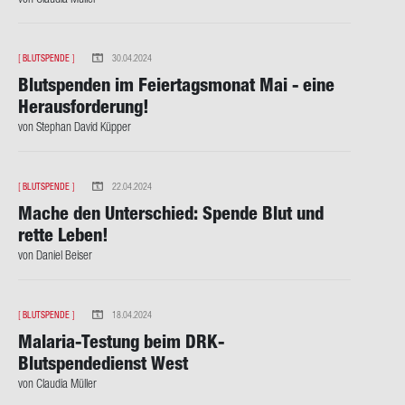
[
BLUTSPENDE
]
30.04.2024
Blut­spen­den im Fei­er­tags­mo­nat Mai - eine
Her­aus­for­de­rung!
von Ste­phan David Küp­per
[
BLUTSPENDE
]
22.04.2024
Mache den Un­ter­schied: Spen­de Blut und
rette Leben!
von Da­ni­el Bei­ser
[
BLUTSPENDE
]
18.04.2024
Malaria-​Testung beim DRK-​
Blutspendedienst West
von Clau­dia Mül­ler