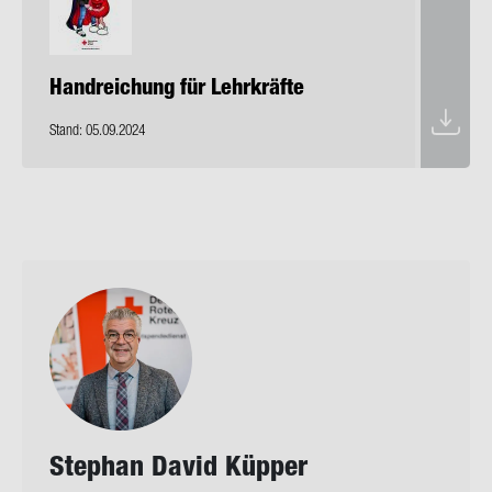
Hand­rei­chung für Lehr­kräf­te
Stand: 05.09.2024
Ste­phan David Küp­per