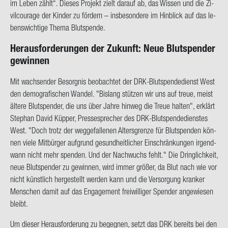
im Leben zählt“. Die­ses Pro­jekt zielt dar­auf ab, das Wis­sen und die Zi­
vil­cou­ra­ge der Kin­der zu för­dern – ins­be­son­de­re im Hin­blick auf das le­
bens­wich­ti­ge Thema Blut­spen­de.
Her­aus­for­de­run­gen der Zu­kunft: Neue Blut­spen­der
ge­win­nen
Mit wach­sen­der Be­sorg­nis be­ob­ach­tet der DRK-​Blutspendedienst West
den de­mo­gra­fi­schen Wan­del. "Bis­lang stüt­zen wir uns auf treue, meist
äl­te­re Blut­spen­der, die uns über Jahre hin­weg die Treue hal­ten", er­klärt
Ste­phan David Küp­per, Pres­se­spre­cher des DRK-​Blutspendedienstes
West. "Doch trotz der weg­ge­fal­le­nen Al­ters­gren­ze für Blut­spen­den kön­
nen viele Mit­bür­ger auf­grund ge­sund­heit­li­cher Ein­schrän­kun­gen ir­gend­
wann nicht mehr spen­den. Und der Nach­wuchs fehlt." Die Dring­lich­keit,
neue Blut­spen­der zu ge­win­nen, wird immer grö­ßer, da Blut nach wie vor
nicht künst­lich her­ge­stellt wer­den kann und die Ver­sor­gung kran­ker
Men­schen damit auf das En­ga­ge­ment frei­wil­li­ger Spen­der an­ge­wie­sen
bleibt.
Um die­ser Her­aus­for­de­rung zu be­geg­nen, setzt das DRK be­reits bei den