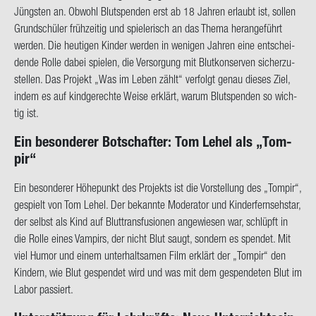
Jüngs­ten an. Ob­wohl Blut­spen­den erst ab 18 Jah­ren er­laubt ist, sol­len
Grund­schü­ler früh­zei­tig und spie­le­risch an das Thema her­an­ge­führt
wer­den. Die heu­ti­gen Kin­der wer­den in we­ni­gen Jah­ren eine ent­schei­
den­de Rolle dabei spie­len, die Ver­sor­gung mit Blut­kon­ser­ven si­cher­zu­
stel­len. Das Pro­jekt „Was im Leben zählt“ ver­folgt genau die­ses Ziel,
indem es auf kind­ge­rech­te Weise er­klärt, warum Blut­spen­den so wich­
tig ist.
Ein be­son­de­rer Bot­schaf­ter: Tom Lehel als „Tom­
pir“
Ein be­son­de­rer Hö­he­punkt des Pro­jekts ist die Vor­stel­lung des „Tom­pir“,
ge­spielt von Tom Lehel. Der be­kann­te Mo­de­ra­tor und Kin­der­fern­seh­star,
der selbst als Kind auf Blut­trans­fu­sio­nen an­ge­wie­sen war, schlüpft in
die Rolle eines Vam­pirs, der nicht Blut saugt, son­dern es spen­det. Mit
viel Humor und einem un­ter­halt­sa­men Film er­klärt der „Tom­pir“ den
Kin­dern, wie Blut ge­spen­det wird und was mit dem ge­spen­de­ten Blut im
Labor pas­siert.