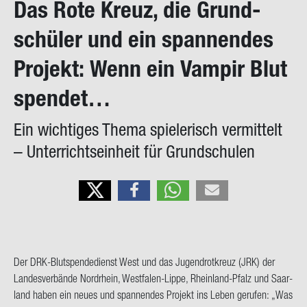
Das Rote Kreuz, die Grund­
on
schü­ler und ein span­nen­des
Pro­jekt: Wenn ein Vam­pir Blut
spen­det…
Ein wich­ti­ges Thema spie­le­risch ver­mit­telt
– Un­ter­richts­ein­heit für Grund­schu­len
Der DRK-​Blutspendedienst West und das Ju­gend­rot­kreuz (JRK) der
Lan­des­ver­bän­de Nord­rhein, Westfalen-​Lippe, Rheinland-​Pfalz und Saar­
land haben ein neues und span­nen­des Pro­jekt ins Leben ge­ru­fen: „Was