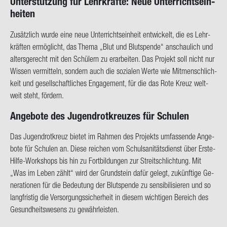
Un­ter­stüt­zung für Lehr­kräf­te: Neue Un­ter­richts­ein­
hei­ten
Zu­sätz­lich wurde eine neue Un­ter­richts­ein­heit ent­wi­ckelt, die es Lehr­
kräf­ten er­mög­licht, das Thema „Blut und Blut­spen­de“ an­schau­lich und
al­ters­ge­recht mit den Schü­lern zu er­ar­bei­ten. Das Pro­jekt soll nicht nur
Wis­sen ver­mit­teln, son­dern auch die so­zia­len Werte wie Mit­mensch­lich­
keit und ge­sell­schaft­li­ches En­ga­ge­ment, für die das Rote Kreuz welt­
weit steht, för­dern.
An­ge­bo­te des Ju­gend­rot­kreu­zes für Schu­len
Das Ju­gend­rot­kreuz bie­tet im Rah­men des Pro­jekts um­fas­sen­de An­ge­
bo­te für Schu­len an. Diese rei­chen vom Schul­sa­ni­täts­dienst über Erste-​
Hilfe-Workshops bis hin zu Fort­bil­dun­gen zur Streit­schlich­tung. Mit
„Was im Leben zählt“ wird der Grund­stein dafür ge­legt, zu­künf­ti­ge Ge­
nera­tio­nen für die Be­deu­tung der Blut­spen­de zu sen­si­bi­li­sie­ren und so
lang­fris­tig die Ver­sor­gungs­si­cher­heit in die­sem wich­ti­gen Be­reich des
Ge­sund­heits­we­sens zu ge­währ­leis­ten.