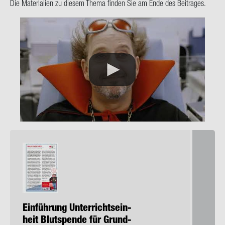
Die Ma­te­ria­li­en zu die­sem Thema fin­den Sie am Ende des Bei­tra­ges.
Ein­füh­rung Un­ter­richts­ein­
heit Blut­spen­de für Grund­