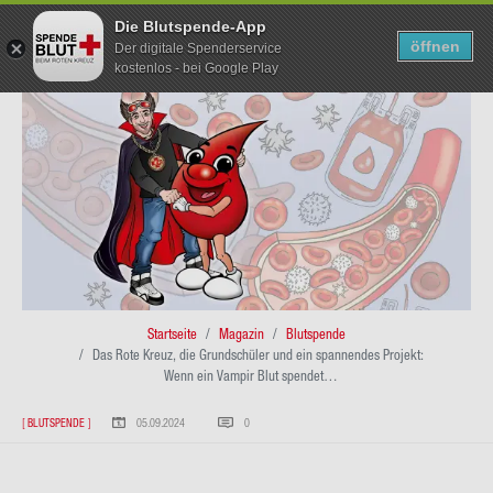
Die Blutspende-App
TERMIN SUCHEN
SUCHEN
öffnen
Der digitale Spenderservice
kostenlos - bei Google Play
Direkt
zum
Inhalt
Pfad­
Startseite
Magazin
Blutspende
Das Rote Kreuz, die Grundschüler und ein spannendes Projekt:
na­
Wenn ein Vampir Blut spendet…
vi­
[
BLUTSPENDE
]
05.09.2024
0
ga­
ti­