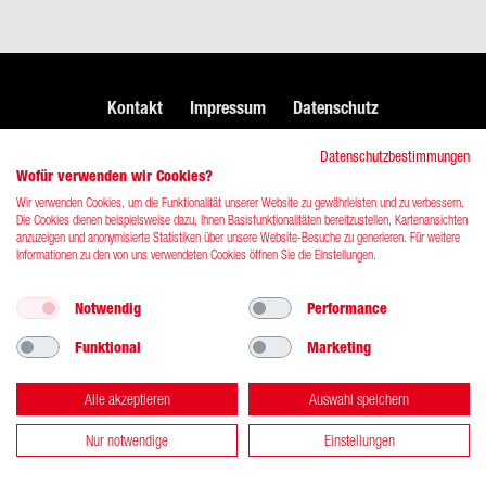
Kontakt
Impressum
Datenschutz
Datenschutzbestimmungen
Wofür verwenden wir Cookies?
© 2026 DRK-​Blutspendedienst West gGmbH
Wir verwenden Cookies, um die Funktionalität unserer Website zu gewährleisten und zu verbessern.
Die Cookies dienen beispielsweise dazu, Ihnen Basisfunktionalitäten bereitzustellen, Kartenansichten
anzuzeigen und anonymisierte Statistiken über unsere Website-Besuche zu generieren. Für weitere
Informationen zu den von uns verwendeten Cookies öffnen Sie die Einstellungen.
Notwendig
Performance
Funktional
Marketing
Alle akzeptieren
Auswahl speichern
Nur notwendige
Einstellungen