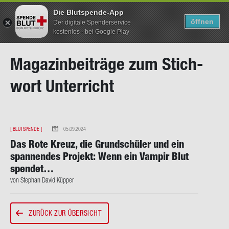
Die Blutspende-App
TERMIN SUCHEN
SUCHEN
öffnen
Der digitale Spenderservice
kostenlos - bei Google Play
Direkt
Ma­ga­zin­bei­trä­ge zum Stich­
zum
Inhalt
wort Un­ter­richt
[
BLUTSPENDE
]
05.09.2024
Das Rote Kreuz, die Grund­schü­ler und ein
span­nen­des Pro­jekt: Wenn ein Vam­pir Blut
spen­det…
von Ste­phan David Küp­per
ZURÜCK ZUR ÜBERSICHT