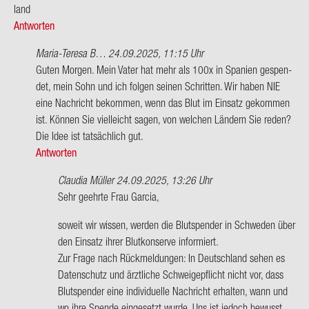
land
Antworten
Maria-Teresa B…
24.09.2025, 11:15 Uhr
Ant­
Guten Mor­gen. Mein Vater hat mehr als 100x in Spa­ni­en ge­spen­
wort
det, mein Sohn und ich fol­gen sei­nen Schrit­ten. Wir haben NIE
auf
eine Nach­richt be­kom­men, wenn das Blut im Ein­satz ge­kom­men
Hallo.
ist. Kön­nen Sie viel­leicht sagen, von wel­chen Län­dern Sie reden?
Was
Die Idee ist tat­säch­lich gut.
pas­
Antworten
siert
Claudia Müller
24.09.2025, 13:26 Uhr
mit
Ant­
Sehr ge­ehr­te Frau Gar­cia,
an…
wort
von
so­weit wir wis­sen, wer­den die Blut­spen­der in Schwe­den über
auf
Ro­
den Ein­satz ihrer Blut­kon­ser­ve in­for­miert.
Guten
land
Zur Frage nach Rück­mel­dun­gen: In Deutsch­land sehen es
Mor­
Da­ten­schutz und ärzt­li­che Schwei­ge­pflicht nicht vor, dass
gen.
Blut­spen­der eine in­di­vi­du­el­le Nach­richt er­hal­ten, wann und
Mein
wo ihre Spen­de ein­ge­setzt wurde. Uns ist je­doch be­wusst,