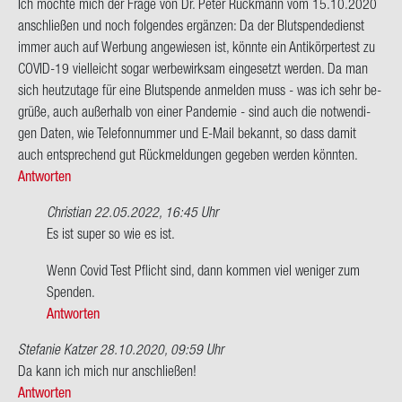
Ich möch­te mich der Frage von Dr. Peter Ruck­mann vom 15.10.2020
mann
an­schlie­ßen und noch fol­gen­des er­gän­zen: Da der Blut­spen­de­dienst
immer auch auf Wer­bung an­ge­wie­sen ist, könn­te ein An­ti­kör­per­test zu
COVID-​19 viel­leicht sogar wer­be­wirk­sam ein­ge­setzt wer­den. Da man
sich heut­zu­ta­ge für eine Blut­spen­de an­mel­den muss - was ich sehr be­
grü­ße, auch au­ßer­halb von einer Pan­de­mie - sind auch die not­wen­di­
gen Daten, wie Te­le­fon­num­mer und E-​Mail be­kannt, so dass damit
auch ent­spre­chend gut Rück­mel­dun­gen ge­ge­ben wer­den könn­ten.
Antworten
Christian
22.05.2022, 16:45 Uhr
Ant­
Es ist super so wie es ist.
wort
Wenn Covid Test Pflicht sind, dann kom­men viel we­ni­ger zum
auf
Spen­den.
Ich
Antworten
möch­
te
Stefanie Katzer
28.10.2020, 09:59 Uhr
mich
Da kann ich mich nur an­schlie­ßen!
der
Antworten