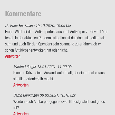
Kom­men­ta­re
Dr. Peter Ruckmann
15.10.2020, 10:05 Uhr
Frage: Wird bei dem An­ti­kör­per­test auch auf An­ti­kör­per zu Covid-​19 ge­
tes­tet. In der ak­tu­el­len Pan­de­mie­si­tua­ti­on ist das doch si­cher­lich rat­
sam und auch für den Spen­ders sehr span­nend zu er­fah­ren, ob er
schon An­ti­kör­per ent­wi­ckelt hat oder nicht.
Antworten
Manfred Berger
18.01.2021, 11:09 Uhr
Ant­
Plane in Kürze einen Aus­lands­auf­ent­halt, der einen Test vor­aus­
wort
sicht­lich er­for­derl­cih macht.
auf
Antworten
Frage:
Bernd Brinkmann
06.03.2021, 10:10 Uhr
Wird
Ant­
Wer­den auch An­ti­kör­per gegen covid 19 fest­ge­stellt und ge­tes­
bei
wort
tet?
dem…
auf
Antworten