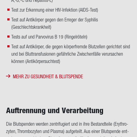
A,-B,-C und Hepatitis-E)
Test zur Erkennung einer HIV-Infektion (AIDS-Test)
Test auf Antikörper gegen den Erreger der Syphilis
(Geschlechtskrankheit)
Tests auf und Parvovirus B 19 (Ringelröteln)
Test auf Antikörper, die gegen körperfremde Blutzellen gerichtet sind
und bei Bluttransfusionen gefährliche Zwischenfälle verursachen
können (Antikörpersuchtest)
MEHR ZU GESUNDHEIT & BLUTSPENDE
Auf­tren­nung und Ver­ar­bei­tung
Die Blut­spen­den wer­den zen­tri­fu­gi­ert und in ihre Be­stand­tei­le (Ery­thro­
zy­ten, Throm­bo­zy­ten und Plas­ma) auf­ge­teilt. Aus einer Blut­spen­de ent­