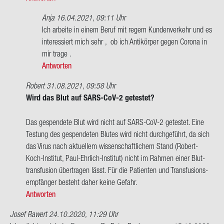
von
Frage:
Dr.
Anja
16.04.2021, 09:11 Uhr
Wird
Peter
Ant­
Ich ar­bei­te in einem Beruf mit regem Kun­den­ver­kehr und es
bei
Ruck­
wort
in­ter­es­siert mich sehr , ob ich An­ti­kör­per gegen Co­ro­na in
dem…
mann
auf
mir trage .
von
Wer­
Antworten
Dr.
den
Peter
Robert
31.08.2021, 09:58 Uhr
auch
Ruck­
Ant­
Wird das Blut auf SARS-​CoV-2 ge­tes­tet?
An­
mann
wort
ti­
auf
Das ge­spen­de­te Blut wird nicht auf SARS-​CoV-2 ge­tes­tet. Eine
kör­
Frage:
Tes­tung des ge­spen­de­ten Blu­tes wird nicht durch­ge­führt, da sich
per
Wird
das Virus nach ak­tu­el­lem wis­sen­schaft­li­chem Stand (Robert-​
gegen…
bei
Koch-Institut, Paul-​Ehrlich-Institut) nicht im Rah­men einer Blut­
von
dem…
trans­fu­si­on über­tra­gen lässt. Für die Pa­ti­en­ten und Trans­fu­si­ons­
Bernd
von
emp­fän­ger be­steht daher keine Ge­fahr.
Brink­
Dr.
Antworten
mann
Peter
Josef Rawert
24.10.2020, 11:29 Uhr
Ruck­