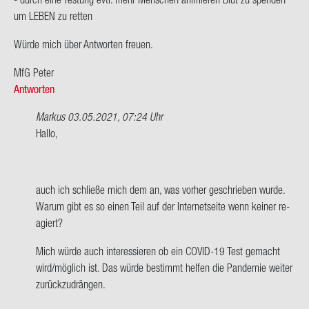
um LEBEN zu ret­ten
Würde mich über Ant­wor­ten freu­en.
MfG Peter
Antworten
Markus
03.05.2021, 07:24 Uhr
Ant­
Hallo,
wort
auf
Hallo,
auch ich schlie­ße mich dem an, was vor­her ge­schrie­ben wurde.
auch
Warum gibt es so einen Teil auf der In­ter­net­sei­te wenn kei­ner re­
ich
agiert?
schlie­
ße…
Mich würde auch in­ter­es­sie­ren ob ein COVID-​19 Test ge­macht
von
wird/mög­lich ist. Das würde be­stimmt hel­fen die Pan­de­mie wei­ter
Peter
zu­rück­zu­drän­gen.