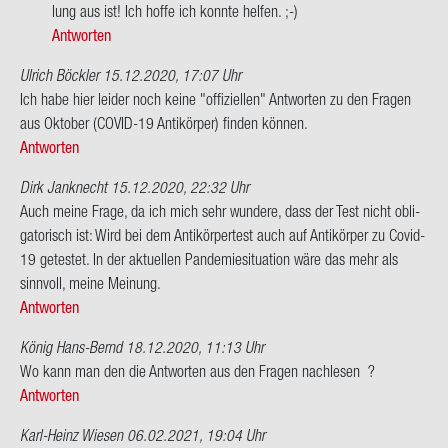
ria
lung aus ist! Ich hoffe ich konn­te hel­fen. ;-)
Antworten
Ulrich Böckler
15.12.2020, 17:07 Uhr
Ich habe hier lei­der noch keine "of­fi­zi­el­len" Ant­wor­ten zu den Fra­gen
aus Ok­to­ber (COVID-​19 An­ti­kör­per) fin­den kön­nen.
Antworten
Dirk Janknecht
15.12.2020, 22:32 Uhr
Auch meine Frage, da ich mich sehr wun­de­re, dass der Test nicht ob­li­
ga­to­risch ist: Wird bei dem An­ti­kör­per­test auch auf An­ti­kör­per zu Covid-​
19 ge­tes­tet. In der ak­tu­el­len Pan­de­mie­si­tua­ti­on wäre das mehr als
sinn­voll, meine Mei­nung.
Antworten
König Hans-Bernd
18.12.2020, 11:13 Uhr
Wo kann man den die Ant­wor­ten aus den Fra­gen nach­le­sen ?
Antworten
Karl-Heinz Wiesen
06.02.2021, 19:04 Uhr