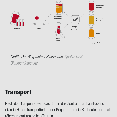
Erythrozyten-
konzentrat
Auftrennung /
Verarbeitung
Thrombozyten-
konzentrat
Freigabe
der getesteten
Transport
Blutspende
Blutspenden
Plasma
Testung
im Labor
Versorgung der Patienten
Gra­fik: Der Weg mei­ner Blut­spen­de.
Quel­le: DRK-​
Blutspendedienste
Trans­port
Nach der Blut­spen­de wird das Blut in das Zen­trum für Trans­fu­si­ons­me­
di­zin in Hagen trans­por­tiert. In der Regel tref­fen die Blut­beu­tel und Test­
röhr­chen dort am sel­ben Tag ein.