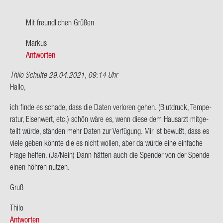
Mit freund­li­chen Grü­ßen
Mar­kus
Antworten
Thilo Schulte
29.04.2021, 09:14 Uhr
Hallo,
ich finde es scha­de, dass die Daten ver­lo­ren gehen. (Blut­druck, Tem­pe­
ra­tur, Ei­sen­wert, etc.) schön wäre es, wenn diese dem Haus­arzt mit­ge­
teilt würde, stän­den mehr Daten zur Ver­fü­gung. Mir ist be­wußt, dass es
viele geben könn­te die es nicht wol­len, aber da würde eine ein­fa­che
Frage hel­fen. (Ja/Nein) Dann hät­ten auch die Spen­der von der Spen­de
einen höh­ren nut­zen.
Gruß
Thilo
Antworten