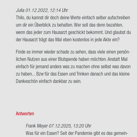
Julia
01.12.2022, 12:14 Uhr
Ant­
Thilo, du kannst dir doch deine Werte ein­fach sel­ber auf­schrei­ben
wort
um dir ein Über­blick zu be­hal­ten. Wer soll das denn be­zah­len,
auf
wenn das jeder zum Haus­arzt ge­schickt be­kommt. Und glaubst du
Hallo,
der Haus­arzt trägt das Mal eben kos­ten­los in jede Akte ein?
ich
Finde es immer wie­der scha­de zu sehen, dass viele einen per­sön­
finde
li­chen Nut­zen aus einer Blut­spen­de haben möch­ten. An­statt Mal
es
ein­fach für je­mand an­ders was zu ma­chen ohne selbst was davon
scha­
zu haben... Bzw für das Essen und Trin­ken da­nach und das klei­ne
de,
Dan­ke­schön ein­fach dank­bar zu sein.
…
von
Thilo
Schul­
te
Antworten
Frank Meyer
07.12.2025, 13:20 Uhr
Ant­
Was für ein Essen? Seit der Pan­de­mie gibt es das ge­mein­