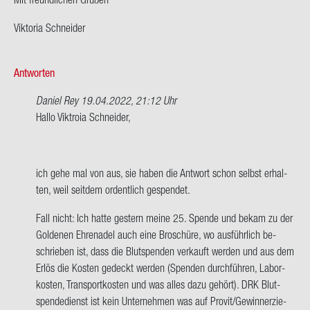
Vik­to­ria Schnei­der
Antworten
Daniel Rey
19.04.2022, 21:12 Uhr
Ant­
Hallo Vik­troia Schnei­der,
wort
auf
Hallo
ich gehe mal von aus, sie haben die Ant­wort schon selbst er­hal­
zu­
ten, weil seit­dem or­dent­lich ge­spen­det.
sam­
men,
Fall nicht: Ich hatte ges­tern meine 25. Spen­de und bekam zu der
Ich
Gol­de­nen Eh­rena­del auch eine Bro­schü­re, wo aus­führ­lich be­
hätte…
schrie­ben ist, dass die Blut­spen­den ver­kauft wer­den und aus dem
von
Erlös die Kos­ten ge­deckt wer­den (Spen­den durch­füh­ren, La­bor­
Vik­
kos­ten, Trans­port­kos­ten und was alles dazu ge­hört). DRK Blut­
to­
spen­de­dienst ist kein Un­ter­neh­men was auf Pro­vit/Ge­winn­erzie­