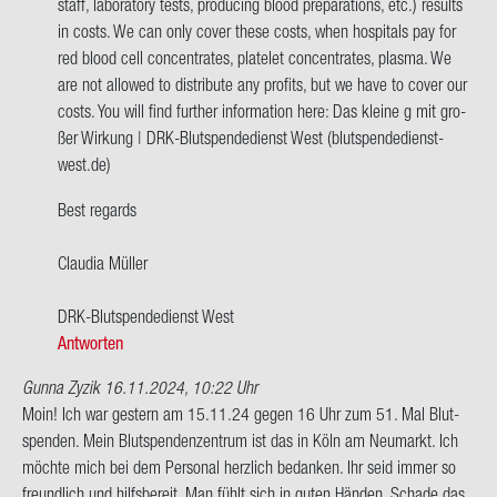
staff, la­bo­ra­to­ry tests, pro­du­cing blood pre­pa­ra­ti­ons, etc.) re­sults
I'm
in costs. We can only cover these costs, when hos­pi­tals pay for
a
red blood cell con­cen­tra­tes, plate­let con­cen­tra­tes, plas­ma. We
re­
are not al­lo­wed to dis­tri­bu­te any pro­fits, but we have to cover our
gis­
costs. You will find fur­ther in­for­ma­ti­on here: Das klei­ne g mit gro­
terd…
ßer Wir­kung | DRK-​Blutspendedienst West (blutspendedienst-​
von
west.de)
Che­
rif
Best re­gards
Mo­
ham­
Clau­dia Mül­ler
ma…
DRK-​Blutspendedienst West
Antworten
Gunna Zyzik
16.11.2024, 10:22 Uhr
Moin! Ich war ges­tern am 15.11.24 gegen 16 Uhr zum 51. Mal Blut­
spen­den. Mein Blut­spen­den­zen­trum ist das in Köln am Neu­markt. Ich
möch­te mich bei dem Per­so­nal herz­lich be­dan­ken. Ihr seid immer so
freund­lich und hilfs­be­reit. Man fühlt sich in guten Hän­den. Scha­de das