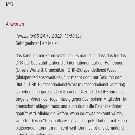
MfG
Antworten
Terminator95
24.11.2022, 13:58 Uhr
Ant­
Sehr ge­ehr­ter Herr Maier,
wort
das kann ich mir kaum vor­stel­len. Es mag sein, dass das für das
auf
DRK auf See zu­trifft, aber die In­for­ma­tio­nen auf der Home­page
Blut­
(Un­se­re Werte & Grund­sät­ze | DRK-​Blutspendedienst West
spen­
(blutspendedienst-​west.de), "Ihr macht doch nur Geld mit dem
de
Blut!" | DRK-​Blutspendedienst West (blutspendedienst-​west.de))
????
spre­chen eine ganz an­de­re Spra­che. Dazu ist der DRK ein ein­ge­
für
tra­ge­ner Ver­ein, der re­gel­mäs­sig ge­gen­über sei­nen Mit­glie­der Re­
mich
chen­schaft ab­le­gen muss und auch durch die Fi­nanz­be­hör­den
ein…
ge­prüft wird. Al­lei­ne die Ge­fahr, wenn so etwas be­kannt würde,
von
wäre für die­sen "Ge­schäfts­zweig" viel zu groß. Und nur mit Ei­gen­
Maier
blut­spen­den kommt man nicht weit. Dann stirbt uns dem­nächst
jedes Un­fall­op­fer weg.