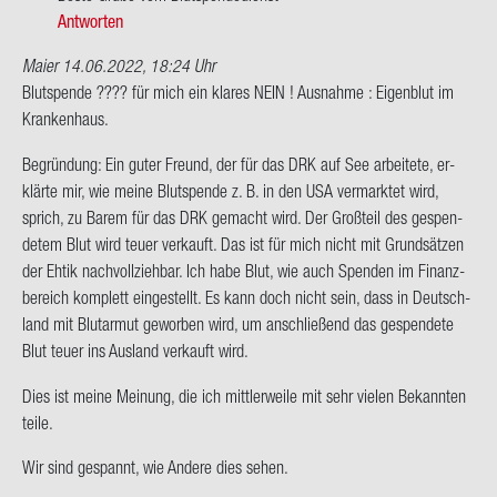
z.B.
Antworten
gegen…
von
Maier
14.06.2022, 18:24 Uhr
Mi­
Blut­spen­de ???? für mich ein kla­res NEIN ! Aus­nah­me : Ei­gen­blut im
chae­
Kran­ken­haus.
la
Be­grün­dung: Ein guter Freund, der für das DRK auf See ar­bei­te­te, er­
klär­te mir, wie meine Blut­spen­de z. B. in den USA ver­mark­tet wird,
sprich, zu Barem für das DRK ge­macht wird. Der Groß­teil des ge­spen­
de­tem Blut wird teuer ver­kauft. Das ist für mich nicht mit Grund­sät­zen
der Ehtik nach­voll­zieh­bar. Ich habe Blut, wie auch Spen­den im Fi­nanz­
be­reich kom­plett ein­ge­stellt. Es kann doch nicht sein, dass in Deutsch­
land mit Blut­ar­mut ge­wor­ben wird, um an­schlie­ßend das ge­spen­de­te
Blut teuer ins Aus­land ver­kauft wird.
Dies ist meine Mei­nung, die ich mitt­ler­wei­le mit sehr vie­len Be­kann­ten
teile.
Wir sind ge­spannt, wie An­de­re dies sehen.