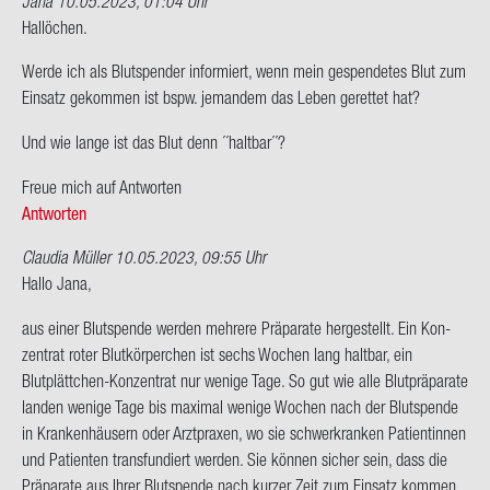
Jana
10.05.2023, 01:04 Uhr
Blut­
Hal­lö­chen.
spen­
de…
Werde ich als Blut­spen­der in­for­miert, wenn mein ge­spen­de­tes Blut zum
von
Ein­satz ge­kom­men ist bspw. je­man­dem das Leben ge­ret­tet hat?
Gün­
ter
Und wie lange ist das Blut denn ´´halt­bar´´?
Freue mich auf Ant­wor­ten
Antworten
Claudia Müller
10.05.2023, 09:55 Uhr
Hallo Jana,
aus einer Blut­spen­de wer­den meh­re­re Prä­pa­ra­te her­ge­stellt. Ein Kon­
zen­trat roter Blut­kör­per­chen ist sechs Wo­chen lang halt­bar, ein
Blutplättchen-​Konzentrat nur we­ni­ge Tage. So gut wie alle Blut­prä­pa­ra­te
lan­den we­ni­ge Tage bis ma­xi­mal we­ni­ge Wo­chen nach der Blut­spen­de
in Kran­ken­häu­sern oder Arzt­pra­xen, wo sie schwer­kran­ken Pa­ti­en­tin­nen
und Pa­ti­en­ten trans­fun­diert wer­den. Sie kön­nen si­cher sein, dass die
Prä­pa­ra­te aus Ihrer Blut­spen­de nach kur­zer Zeit zum Ein­satz kom­men.