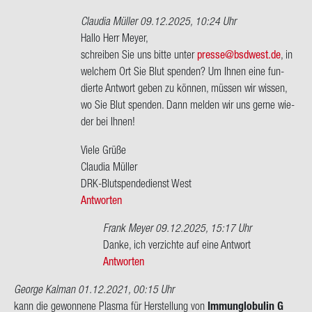
Claudia Müller
09.12.2025, 10:24 Uhr
Ant­
Hallo Herr Meyer,
wort
schrei­ben Sie uns bitte unter
pres­se@bs­d­west.de
, in
auf
wel­chem Ort Sie Blut spen­den? Um Ihnen eine fun­
Was
dier­te Ant­wort geben zu kön­nen, müs­sen wir wis­sen,
für
wo Sie Blut spen­den. Dann mel­den wir uns gerne wie­
ein
der bei Ihnen!
Essen?
Viele Grüße
Seit
Clau­dia Mül­ler
der…
DRK-​Blutspendedienst West
von
Antworten
Frank
Meyer
Frank Meyer
09.12.2025, 15:17 Uhr
Ant­
Danke, ich ver­zich­te auf eine Ant­wort
wort
Antworten
auf
George Kalman
01.12.2021, 00:15 Uhr
Hallo
kann die ge­won­ne­ne Plas­ma für Her­stel­lung von
Im­mun­glo­bu­lin G
Herr