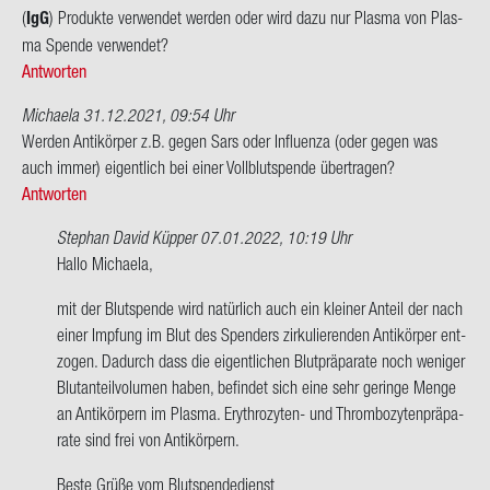
(
IgG
) Pro­duk­te ver­wen­det wer­den oder wird dazu nur Plas­ma von Plas­
Meyer,schrei­
ma Spen­de ver­wen­det?
ben…
Antworten
von
Clau­
Michaela
31.12.2021, 09:54 Uhr
dia
Wer­den An­ti­kör­per z.B. gegen Sars oder In­flu­en­za (oder gegen was
Mül­
auch immer) ei­gent­lich bei einer Voll­blut­spen­de über­tra­gen?
ler
Antworten
Stephan David Küpper
07.01.2022, 10:19 Uhr
Ant­
Hallo Mi­chae­la,
wort
mit der Blut­spen­de wird na­tür­lich auch ein klei­ner An­teil der nach
auf
einer Imp­fung im Blut des Spen­ders zir­ku­lie­ren­den An­ti­kör­per ent­
Wer­
zo­gen. Da­durch dass die ei­gent­li­chen Blut­prä­pa­ra­te noch we­ni­ger
den
Blut­an­teil­vo­lu­men haben, be­fin­det sich eine sehr ge­rin­ge Menge
An­
an An­ti­kör­pern im Plas­ma. Erythrozyten-​ und Throm­bo­zy­ten­prä­pa­
ti­
ra­te sind frei von An­ti­kör­pern.
kör­
per
Beste Grüße vom Blut­spen­de­dienst