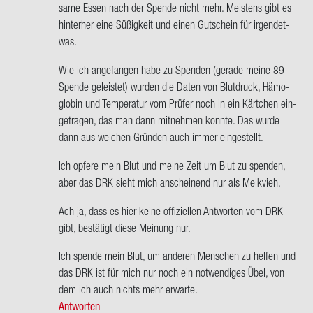
wort
sa­me Essen nach der Spen­de nicht mehr. Meis­tens gibt es
auf
hin­ter­her eine Sü­ßig­keit und einen Gut­schein für ir­gend­et­
Thilo,
was.
du
Wie ich an­ge­fan­gen habe zu Spen­den (ge­ra­de meine 89
kannst
Spen­de ge­leis­tet) wur­den die Daten von Blut­druck, Hä­mo­
dir
glo­bin und Tem­pe­ra­tur vom Prü­fer noch in ein Kärt­chen ein­
doch…
ge­tra­gen, das man dann mit­neh­men konn­te. Das wurde
von
dann aus wel­chen Grün­den auch immer ein­ge­stellt.
Julia
Ich op­fe­re mein Blut und meine Zeit um Blut zu spen­den,
aber das DRK sieht mich an­schei­nend nur als Melk­vieh.
Ach ja, dass es hier keine of­fi­zi­el­len Ant­wor­ten vom DRK
gibt, be­stä­tigt diese Mei­nung nur.
Ich spen­de mein Blut, um an­de­ren Men­schen zu hel­fen und
das DRK ist für mich nur noch ein not­wen­di­ges Übel, von
dem ich auch nichts mehr er­war­te.
Antworten