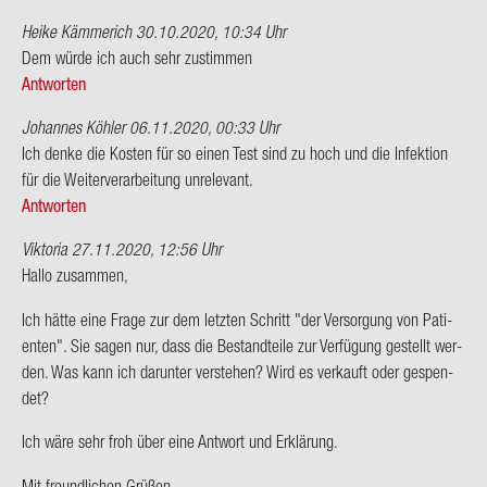
Frage…
von
Heike Kämmerich
30.10.2020, 10:34 Uhr
Josef
Dem würde ich auch sehr zu­stim­men
Ra­
Antworten
wert
Johannes Köhler
06.11.2020, 00:33 Uhr
Ich denke die Kos­ten für so einen Test sind zu hoch und die In­fek­ti­on
für die Wei­ter­ver­ar­bei­tung un­re­le­vant.
Antworten
Viktoria
27.11.2020, 12:56 Uhr
Hallo zu­sam­men,
Ich hätte eine Frage zur dem letz­ten Schritt "der Ver­sor­gung von Pa­ti­
en­ten". Sie sagen nur, dass die Be­stand­tei­le zur Ver­fü­gung ge­stellt wer­
den. Was kann ich dar­un­ter ver­ste­hen? Wird es ver­kauft oder ge­spen­
det?
Ich wäre sehr froh über eine Ant­wort und Er­klä­rung.
Mit freund­li­chen Grü­ßen