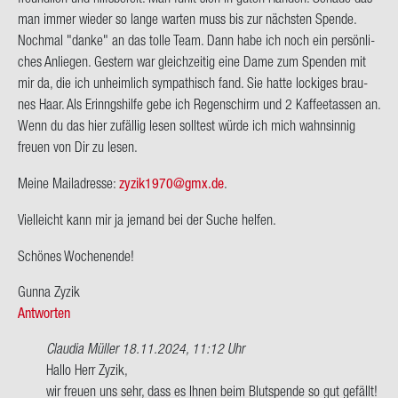
man immer wie­der so lange war­ten muss bis zur nächs­ten Spen­de.
Noch­mal "danke" an das tolle Team. Dann habe ich noch ein per­sön­li­
ches An­lie­gen. Ges­tern war gleich­zei­tig eine Dame zum Spen­den mit
mir da, die ich un­heim­lich sym­pa­thisch fand. Sie hatte lo­cki­ges brau­
nes Haar. Als Er­inngs­hil­fe gebe ich Re­gen­schirm und 2 Kaf­fee­tas­sen an.
Wenn du das hier zu­fäl­lig lesen soll­test würde ich mich wahn­sin­nig
freu­en von Dir zu lesen.
Meine Mail­adres­se:
zyzik1970@gmx.de
.
Viel­leicht kann mir ja je­mand bei der Suche hel­fen.
Schö­nes Wo­chen­en­de!
Gunna Zyzik
Antworten
Claudia Müller
18.11.2024, 11:12 Uhr
Ant­
Hallo Herr Zyzik,
wort
wir freu­en uns sehr, dass es Ihnen beim Blut­spen­de so gut ge­fällt!