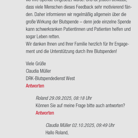
Vater
dass viele Men­schen die­ses Feed­back sehr mo­ti­vie­rend fän­
hat…
den. Daher in­for­mie­ren wir re­gel­mä­ßig all­ge­mein über die
von
große Wir­kung der Blut­spen­de – denn jede ein­zel­ne Spen­de
Maria-​
kann schwer­kran­ken Pa­ti­en­tin­nen und Pa­ti­en­ten hel­fen und
Teresa
sogar Leben ret­ten.
B…
Wir dan­ken Ihnen und Ihrer Fa­mi­lie herz­lich für Ihr En­ga­ge­
ment und die Un­ter­stüt­zung durch Ihre Blut­spen­den!
Viele Grüße
Clau­dia Mül­ler
DRK-​Blutspendedienst West
Antworten
Roland
29.09.2025, 08:18 Uhr
Ant­
Kön­nen Sie auf meine Frage bitte auch ant­wor­ten?
wort
Antworten
auf
Claudia Müller
02.10.2025, 09:49 Uhr
Sehr
Ant­
Hallo Ro­land,
ge­