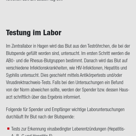
Tes­tung im Labor
Im Zen­tral­la­bor in Hagen wird das Blut aus den Test­röhr­chen, die bei der
Blut­spen­de ge­füllt wor­den sind, un­ter­sucht. Im ers­ten Schritt wer­den die
AB0- und die Rhesus-​Blutgruppen be­stimmt. Da­nach wird das Blut auf
ver­schie­de­ne In­fek­ti­ons­krank­hei­ten, wie HIV-​Infektionen, He­pa­ti­tis und
Sy­phi­lis un­ter­sucht. Dies ge­schieht mit­tels An­ti­kör­per­tests und/oder
Virusdirektnachweis-​Tests. Falls bei den Un­ter­su­chun­gen ein Be­fund
von der Norm ab­wei­chen soll­te, wer­den der Spen­der bzw. des­sen Haus­
arzt schrift­lich über das Er­geb­nis in­for­miert.
Fol­gen­de für Spen­der und Emp­fän­ger wich­ti­ge La­bor­un­ter­su­chun­gen
durch­läuft Ihr Blut nach der Blut­spen­de:
Tests zur Erkennung virusbedingter Leberentzündungen (Hepatitis-