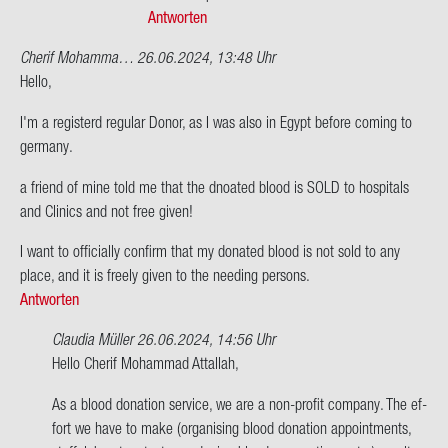
Antworten
Cherif Mohamma…
26.06.2024, 13:48 Uhr
Hello,
I'm a re­gis­terd re­gu­lar Donor, as I was also in Egypt be­fo­re co­ming to
ger­ma­ny.
a friend of mine told me that the dno­ated blood is SOLD to hos­pi­tals
and Cli­nics and not free given!
I want to of­fi­cial­ly con­firm that my do­na­ted blood is not sold to any
place, and it is free­ly given to the nee­ding per­sons.
Antworten
Claudia Müller
26.06.2024, 14:56 Uhr
Ant­
Hello Che­rif Mo­ham­mad At­tal­lah,
wort
As a blood do­na­ti­on ser­vice, we are a non-​profit com­pa­ny. The ef­
auf
fort we have to make (or­ga­ni­sing blood do­na­ti­on ap­point­ments,
Hello,