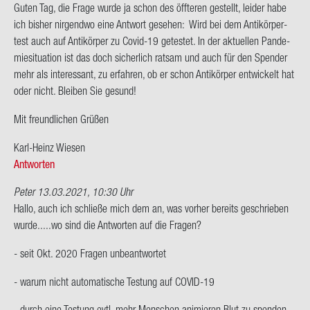
Guten Tag, die Frage wurde ja schon des öff­te­ren ge­stellt, lei­der habe
ich bis­her nir­gend­wo eine Ant­wort ge­se­hen: Wird bei dem An­ti­kör­per­
test auch auf An­ti­kör­per zu Covid-​19 ge­tes­tet. In der ak­tu­el­len Pan­de­
mie­si­tua­ti­on ist das doch si­cher­lich rat­sam und auch für den Spen­der
mehr als in­ter­es­sant, zu er­fah­ren, ob er schon An­ti­kör­per ent­wi­ckelt hat
oder nicht. Blei­ben Sie ge­sund!
Mit freund­li­chen Grü­ßen
Karl-​Heinz Wie­sen
Antworten
Peter
13.03.2021, 10:30 Uhr
Hallo, auch ich schlie­ße mich dem an, was vor­her be­reits ge­schrie­ben
wurde.....wo sind die Ant­wor­ten auf die Fra­gen?
- seit Okt. 2020 Fra­gen un­be­ant­wor­tet
- warum nicht au­to­ma­ti­sche Tes­tung auf COVID-​19
- durch eine Tes­tung evtl. mehr Men­schen ani­mie­ren Blut zu spen­den