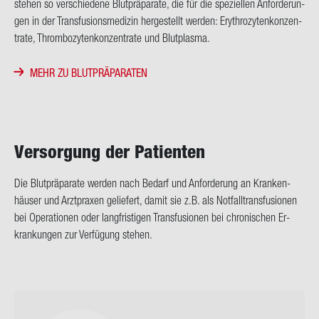
ste­hen so ver­schie­de­ne Blut­prä­pa­ra­te, die für die spe­zi­el­len An­for­de­run­
gen in der Trans­fu­si­ons­me­di­zin her­ge­stellt wer­den: Ery­thro­zy­ten­kon­zen­
tra­te, Throm­bo­zy­ten­kon­zen­tra­te und Blut­plas­ma.
MEHR ZU BLUTPRÄPARATEN
Ver­sor­gung der Pa­ti­en­ten
Die Blut­prä­pa­ra­te wer­den nach Be­darf und An­for­de­rung an Kran­ken­
häu­ser und Arzt­pra­xen ge­lie­fert, damit sie z.B. als Not­fall­trans­fu­sio­nen
bei Ope­ra­tio­nen oder lang­fris­ti­gen Trans­fu­sio­nen bei chro­ni­schen Er­
kran­kun­gen zur Ver­fü­gung ste­hen.