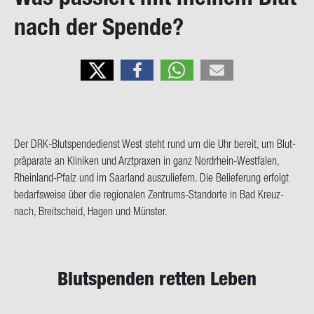
on
nach der Spen­de?
Der DRK-​Blutspendedienst West steht rund um die Uhr be­reit, um Blut­
prä­pa­ra­te an Kli­ni­ken und Arzt­pra­xen in ganz Nordrhein-​Westfalen,
Rheinland-​Pfalz und im Saar­land aus­zu­lie­fern. Die Be­lie­fe­rung er­folgt
be­darfs­wei­se über die re­gio­na­len Zentrums-​Standorte in Bad Kreuz­
nach, Breit­scheid, Hagen und Müns­ter.
Blut­spen­den ret­ten Leben