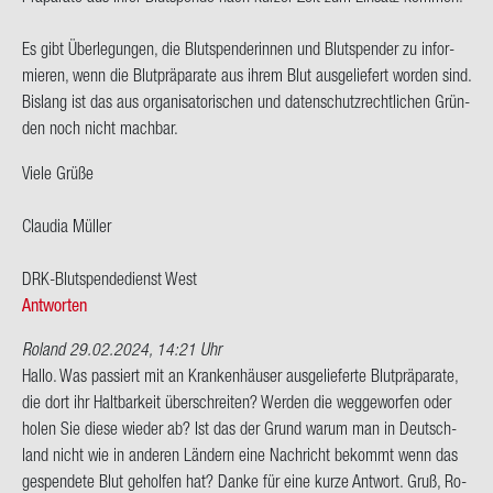
Es gibt Über­le­gun­gen, die Blut­spen­de­rin­nen und Blut­spen­der zu in­for­
mie­ren, wenn die Blut­prä­pa­ra­te aus ihrem Blut aus­ge­lie­fert wor­den sind.
Bis­lang ist das aus or­ga­ni­sa­to­ri­schen und da­ten­schutz­recht­li­chen Grün­
den noch nicht mach­bar.
Viele Grüße
Clau­dia Mül­ler
DRK-​Blutspendedienst West
Antworten
Roland
29.02.2024, 14:21 Uhr
Hallo. Was pas­siert mit an Kran­ken­häu­ser aus­ge­lie­fer­te Blut­prä­pa­ra­te,
die dort ihr Halt­bar­keit über­schrei­ten? Wer­den die weg­ge­wor­fen oder
holen Sie diese wie­der ab? Ist das der Grund warum man in Deutsch­
land nicht wie in an­de­ren Län­dern eine Nach­richt be­kommt wenn das
ge­spen­de­te Blut ge­hol­fen hat? Danke für eine kurze Ant­wort. Gruß, Ro­