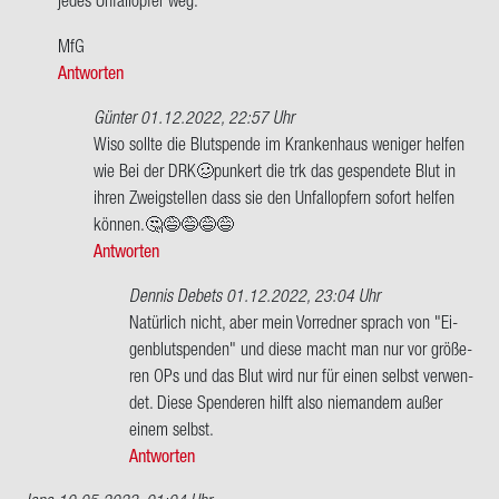
MfG
Antworten
Günter
01.12.2022, 22:57 Uhr
Ant­
Wiso soll­te die Blut­spen­de im Kran­ken­haus we­ni­ger hel­fen
wort
wie Bei der DRK🥴pun­kert die trk das ge­spen­de­te Blut in
auf
ihren Zweig­stel­len dass sie den Un­fall­op­fern so­fort hel­fen
Sehr
kön­nen.🤔😅😅😅😅
ge­
Antworten
ehr­
Dennis Debets
01.12.2022, 23:04 Uhr
ter
Ant­
Na­tür­lich nicht, aber mein Vor­red­ner sprach von "Ei­
Herr
wort
gen­blut­spen­den" und diese macht man nur vor grö­ße­
Maier,
auf
ren OPs und das Blut wird nur für einen selbst ver­wen­
…
Wiso
det. Diese Spen­de­ren hilft also nie­man­dem außer
von
soll­
einem selbst.
Terminator95
te
Antworten
die