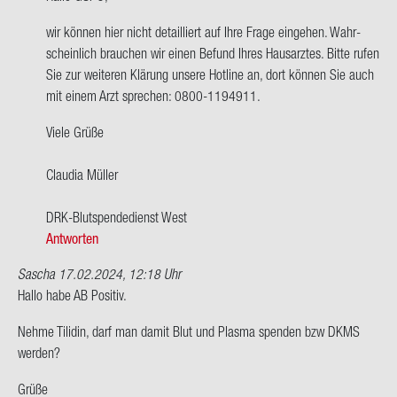
wort
wir kön­nen hier nicht de­tail­liert auf Ihre Frage ein­ge­hen. Wahr­
auf
schein­lich brau­chen wir einen Be­fund Ihres Haus­arz­tes. Bitte rufen
Hallo,
Sie zur wei­te­ren Klä­rung un­se­re Hot­line an, dort kön­nen Sie auch
ich
mit einem Arzt spre­chen: 0800-​1194911.
habe
Blut­
Viele Grüße
grup­
pe…
Clau­dia Mül­ler
von
GUPO
DRK-​Blutspendedienst West
Antworten
Sascha
17.02.2024, 12:18 Uhr
Hallo habe AB Po­si­tiv.
Nehme Ti­li­din, darf man damit Blut und Plas­ma spen­den bzw DKMS
wer­den?
Grüße