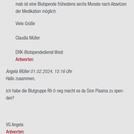
po­
m­ab ist eine Blut­spen­de frü­hes­tens sechs Mo­na­te nach Ab­set­zen
si­
der Me­di­ka­ti­on mög­lich.
tiv,
Viele Grüße
bin
50…
Clau­dia Mül­ler
von
Ingo
DRK-​Blutspendedienst West
Antworten
Angela Müller
01.02.2024, 15:16 Uhr
Hallo zu­sam­men,
ich habe die Blut­grup­pe Rh 0 neg macht es da Sinn Plas­ma zu spen­
den?
VG An­ge­la
Antworten