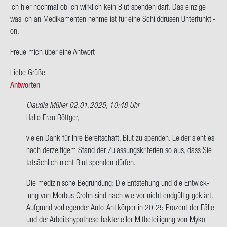
ich hier noch­mal ob ich wirk­lich kein Blut spen­den darf. Das ein­zi­ge
was ich an Me­di­ka­men­ten nehme ist für eine Schild­drü­sen Un­ter­funk­ti­
on.
Freue mich über eine Ant­wort
Liebe Grüße
Antworten
Claudia Müller
02.01.2025, 10:48 Uhr
Ant­
Hallo Frau Bött­ger,
wort
vie­len Dank für Ihre Be­reit­schaft, Blut zu spen­den. Lei­der sieht es
auf
nach der­zei­ti­gem Stand der Zu­las­sungs­kri­te­ri­en so aus, dass Sie
Hallo
tat­säch­lich nicht Blut spen­den dür­fen.
zu­
sam­
Die me­di­zi­ni­sche Be­grün­dung: Die Ent­ste­hung und die Ent­wick­
men,
lung von Mor­bus Crohn sind nach wie vor nicht end­gül­tig ge­klärt.
ich
Auf­grund vor­lie­gen­der Auto-​Antikörper in 20-25 Pro­zent der Fälle
habe…
und der Ar­beits­hy­po­the­se bak­te­ri­el­ler Mit­be­tei­li­gung von My­ko­
von