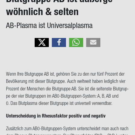
on
wöhn­lich & sel­ten
AB-​Plasma ist Uni­ver­sal­plas­ma
Wenn Ihre Blut­grup­pe AB ist, ge­hö­ren Sie zu den nur fünf Pro­zent der
Be­völ­ke­rung mit die­ser Blut­grup­pe.
Auch welt­weit haben le­dig­lich vier
Pro­zent der Men­schen die Blut­grup­pe AB. Sie ist die sel­tens­te Blut­grup­
pe der vier Blut­grup­pen im AB0-​Blutgruppen-System: A, B, AB und
0. Das Blut­plas­ma die­ser Blut­grup­pe ist uni­ver­sell ver­wend­bar.
Un­ter­schei­dung in Rhe­sus­fak­tor po­si­tiv und ne­ga­tiv
Zu­sätz­lich zum AB0-​Blutgruppen-System un­ter­schei­det man auch nach