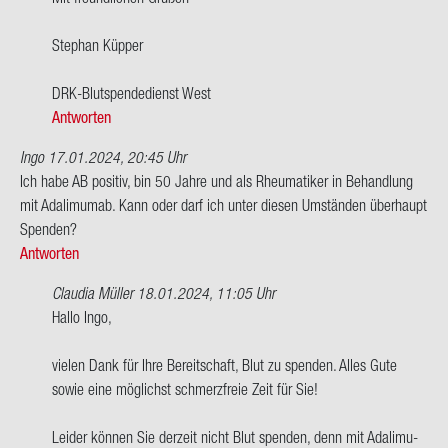
von
Issel-​
Ste­phan Küp­per
Domberg
DRK-​Blutspendedienst West
Antworten
Ingo
17.01.2024, 20:45 Uhr
Ich habe AB po­si­tiv, bin 50 Jahre und als Rheu­ma­ti­ker in Be­hand­lung
mit Ada­li­mu­m­ab. Kann oder darf ich unter die­sen Um­stän­den über­haupt
Spen­den?
Antworten
Claudia Müller
18.01.2024, 11:05 Uhr
Ant­
Hallo Ingo,
wort
auf
vie­len Dank für Ihre Be­reit­schaft, Blut zu spen­den. Alles Gute
Ich
sowie eine mög­lichst schmerz­freie Zeit für Sie!
habe
AB
Lei­der kön­nen Sie der­zeit nicht Blut spen­den, denn mit Ada­li­mu­