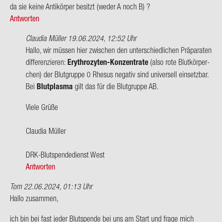
ca
da sie keine An­ti­kör­per be­sitzt (weder A noch B) ?
Antworten
Claudia Müller
19.06.2024, 12:52 Uhr
Ant­
Hallo, wir müs­sen hier zwi­schen den un­ter­schied­li­chen Prä­pa­ra­ten
wort
dif­fe­ren­zie­ren:
Erythrozyten-​Konzentrate
(also rote Blut­kör­per­
auf
chen) der Blut­grup­pe 0 Rhe­sus ne­ga­tiv sind uni­ver­sell ein­setz­bar.
Hallo,
Bei
Blut­plas­ma
gilt das für die Blut­grup­pe AB.
ich
Viele Grüße
dach­
te
Clau­dia Mül­ler
immer
das…
DRK-​Blutspendedienst West
von
Antworten
W.
Kor­
Tom
22.06.2024, 01:13 Uhr
ten
Hallo zu­sam­men,
ich bin bei fast jeder Blut­spen­de bei uns am Start und frage mich