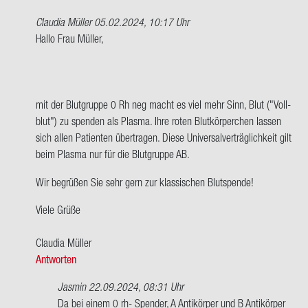
Claudia Müller
05.02.2024, 10:17 Uhr
Ant­
Hallo Frau Mül­ler,
wort
auf
Hallo
zu­
mit der Blut­grup­pe 0 Rh neg macht es viel mehr Sinn, Blut ("Voll­
sam­
blut") zu spen­den als Plas­ma. Ihre roten Blut­kör­per­chen las­sen
men,
sich allen Pa­ti­en­ten über­tra­gen. Diese Uni­ver­sal­ver­träg­lich­keit gilt
ich
beim Plas­ma nur für die Blut­grup­pe AB.
habe…
Wir be­grü­ßen Sie sehr gern zur klas­si­schen Blut­spen­de!
von
An­
Viele Grüße
ge­
la
Clau­dia Mül­ler
Mül­
Antworten
ler
Jasmin
22.09.2024, 08:31 Uhr
Ant­
Da bei einem 0 rh- Spen­der, A An­ti­kör­per und B An­ti­kör­per