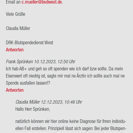
Email an
c.mu­el­ler@bs­d­west.de
.
Viele Grüße
Clau­dia Mül­ler
DRK-​Blutspendedienst West
Antworten
Frank Sprünken
10.12.2023, 12:50 Uhr
Ich hab AB+ und geh so oft spen­den wie ich darf bzw soll­te. Da mein
Ei­sen­wert oft nied­rig ist, sagte mir mal ne Ärz­tin ich soll­te auch mal ne
Spen­de aus­fal­len las­sen!?
Antworten
Claudia Müller
12.12.2023, 10:46 Uhr
Ant­
Hallo Herr Sprün­ken,
wort
na­tür­lich kön­nen wir hier on­line keine Dia­gno­se für Ihren in­di­vi­du­
auf
el­len Fall er­stel­len. Prin­zi­pi­ell lässt sich sagen: Bei jeder Blut­spen­
Ich