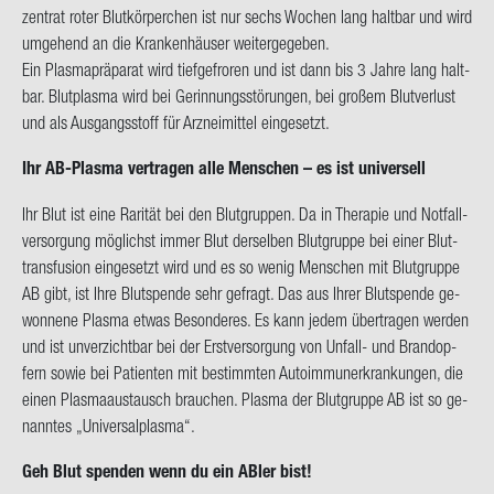
zen­trat roter Blut­kör­per­chen ist nur sechs Wo­chen lang halt­bar und wird
um­ge­hend an die Kran­ken­häu­ser wei­ter­ge­ge­ben.
Ein Plas­ma­prä­pa­rat
wird tief­ge­fro­ren und ist dann bis 3 Jahre lang halt­
bar. Blut­plas­ma wird bei Ge­rin­nungs­stö­run­gen, bei gro­ßem Blut­ver­lust
und als Aus­gangs­stoff für Arz­nei­mit­tel ein­ge­setzt.
Ihr AB-​Plasma ver­tra­gen alle Men­schen – es ist uni­ver­sell
Ihr Blut ist eine Ra­ri­tät bei den Blut­grup­pen. Da in The­ra­pie und Not­fall­
ver­sor­gung mög­lichst immer Blut der­sel­ben Blut­grup­pe bei einer Blut­
trans­fu­si­on ein­ge­setzt wird und es so wenig Men­schen mit Blut­grup­pe
AB gibt, ist Ihre Blut­spen­de sehr ge­fragt. Das aus Ihrer Blut­spen­de ge­
won­ne­ne Plas­ma etwas Be­son­de­res.
Es kann jedem über­tra­gen wer­den
und ist un­ver­zicht­bar bei der Erst­ver­sor­gung von Unfall-​ und Brand­op­
fern sowie bei Pa­ti­en­ten mit be­stimm­ten Au­to­im­mun­erkran­kun­gen, die
einen Plas­ma­aus­tausch brau­chen. Plas­ma der Blut­grup­pe AB ist so ge­
nann­tes „Uni­ver­sal­plas­ma“.
Geh Blut spen­den wenn du ein ABler bist!