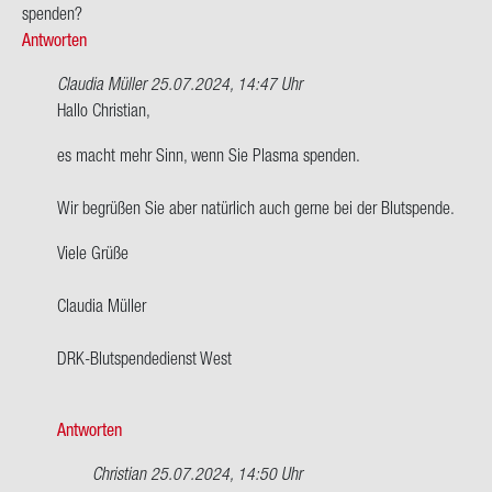
spen­den?
Antworten
Claudia Müller
25.07.2024, 14:47 Uhr
Ant­
Hallo Chris­ti­an,
wort
es macht mehr Sinn, wenn Sie Plas­ma spen­den.
auf
Hallo,
Wir be­grü­ßen Sie aber na­tür­lich auch gerne bei der Blut­spen­de.
ich
bin
Viele Grüße
AB
ne­
Clau­dia Mül­ler
ga­
tiv…
DRK-​Blutspendedienst West
von
Chris­
ti­
Antworten
an
Christian
25.07.2024, 14:50 Uhr