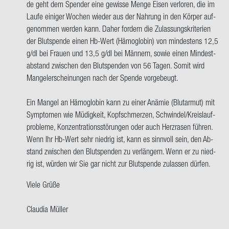
de geht dem Spen­der eine ge­wis­se Menge Eisen ver­lo­ren, die im
hab
Laufe ei­ni­ger Wo­chen wie­der aus der Nah­rung in den Kör­per auf­
AB+
ge­nom­men wer­den kann. Daher for­dern die Zu­las­sungs­kri­te­ri­en
und
der Blut­spen­de einen Hb-​Wert (Hä­mo­glo­bin) von min­des­tens 12,5
geh
g/dl bei Frau­en und 13,5 g/dl bei Män­nern, sowie einen Min­dest­
so
ab­stand zwi­schen den Blut­spen­den von 56 Tagen. Somit wird
oft…
Man­gel­er­schei­nun­gen nach der Spen­de vor­ge­beugt.
von
Frank
Ein Man­gel an Hä­mo­glo­bin kann zu einer An­ämie (Blut­ar­mut) mit
Sprün­
Sym­pto­men wie Mü­dig­keit, Kopf­schmer­zen, Schwin­del/Kreis­lauf­
ken
pro­ble­me, Kon­zen­tra­ti­ons­stö­run­gen oder auch Herz­ra­sen füh­ren.
Wenn Ihr Hb-​Wert sehr nied­rig ist, kann es sinn­voll sein, den Ab­
stand zwi­schen den Blut­spen­den zu ver­län­gern. Wenn er zu nied­
rig ist, wür­den wir Sie gar nicht zur Blut­spen­de zu­las­sen dür­fen.
Viele Grüße
Clau­dia Mül­ler