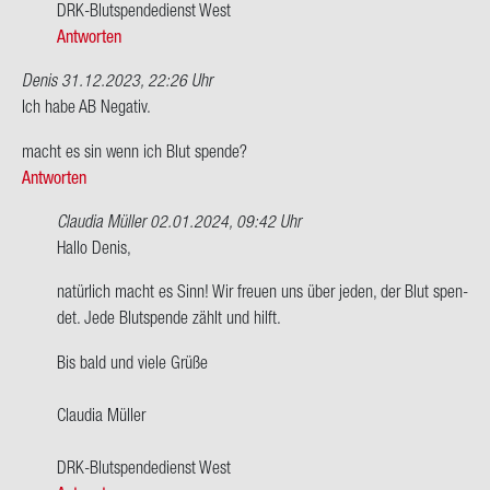
DRK-​Blutspendedienst West
Antworten
Denis
31.12.2023, 22:26 Uhr
Ich habe AB Ne­ga­tiv.
macht es sin wenn ich Blut spen­de?
Antworten
Claudia Müller
02.01.2024, 09:42 Uhr
Ant­
Hallo Denis,
wort
na­tür­lich macht es Sinn! Wir freu­en uns über jeden, der Blut spen­
auf
det. Jede Blut­spen­de zählt und hilft.
Ich
habe
Bis bald und viele Grüße
AB
Ne­
Clau­dia Mül­ler
ga­
tiv.
DRK-​Blutspendedienst West
macht…