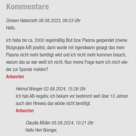
Kom­men­ta­re
Doreen Haberzeth
08.08.2023, 08:53 Uhr
Hallo,
ich habe bis ca. 2000 re­gel­mä­ßig Blut bzw. Plas­ma ge­spen­det (meine
Blut­grup­pe A/B po­si­tiv), dann wurde mir ir­gend­wann ge­sagt das mein
Plas­ma nicht mehr be­nö­tigt wird und ich nicht mehr kom­men brauch,
warum das so war weiß ich nicht. Nun meine Frage kann ich mich wie­
der zur Spen­de mel­den?
Antworten
Helmut Wenger
02.08.2024, 15:26 Uhr
Ant­
Ich hab AB-​negativ, ich bekam vor be­stimmt weit über 10 Jah­ren
wort
auch den Hin­weis das würde nicht be­nö­tigt.
auf
Antworten
Hallo,
Claudia Müller
05.08.2024, 10:21 Uhr
ich
Ant­
Hallo Herr Wen­ger,
habe