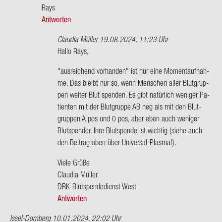
An­
Rays
ge­
Antworten
la
…
Claudia Müller
19.08.2024, 11:23 Uhr
von
Ant­
Hallo Rays,
An­
wort
"aus­rei­chend vor­han­den" ist nur eine Mo­ment­auf­nah­
ge­
auf
me. Das bleibt nur so, wenn Men­schen aller Blut­grup­
la
Las
pen wei­ter Blut spen­den. Es gibt na­tür­lich we­ni­ger Pa­
ge­
ti­en­ten mit der Blut­grup­pe AB neg als mit den Blut­
ra­
grup­pen A pos und 0 pos, aber eben auch we­ni­ger
de
Blut­spen­der. Ihre Blut­spen­de ist wich­tig (siehe auch
in
den Bei­trag oben über Universal-​Plasma!).
eoben
WDR…
Viele Grüße
von
Clau­dia Mül­ler
Rays
DRK-​Blutspendedienst West
Antworten
Issel-Domberg
10.01.2024, 22:02 Uhr