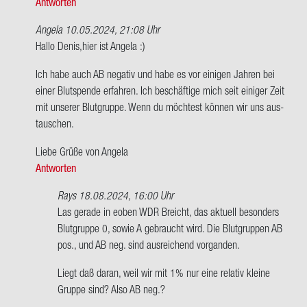
Antworten
von
Denis
Angela
10.05.2024, 21:08 Uhr
Ant­
Hallo Denis,hier ist An­ge­la :)
wort
Ich habe auch AB ne­ga­tiv und habe es vor ei­ni­gen Jah­ren bei
auf
einer Blut­spen­de er­fah­ren. Ich be­schäf­ti­ge mich seit ei­ni­ger Zeit
Ich
mit un­se­rer Blut­grup­pe. Wenn du möch­test kön­nen wir uns aus­
habe
tau­schen.
AB
Ne­
Liebe Grüße von An­ge­la
ga­
Antworten
tiv.
macht…
Rays
18.08.2024, 16:00 Uhr
von
Ant­
Las ge­ra­de in eoben WDR Breicht, das ak­tu­ell be­son­ders
Denis
wort
Blut­grup­pe 0, sowie A ge­braucht wird. Die Blut­grup­pen AB
auf
pos., und AB neg. sind aus­rei­chend vor­gan­den.
Hallo
Liegt daß daran, weil wir mit 1% nur eine re­la­tiv klei­ne
Denis,hier
Grup­pe sind? Also AB neg.?
ist