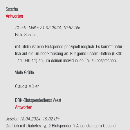
Sa­scha
Antworten
Claudia Müller
21.02.2024, 10:52 Uhr
Ant­
Hallo Sa­scha,
wort
mit Ti­li­din ist eine Blut­spen­de prin­zi­pi­ell mög­lich. Es kommt na­tür­
auf
lich auf die Grund­er­kran­kung an. Ruf gerne un­se­re Hot­line (0800
Hallo
- 11 949 11) an, um dei­nen in­di­vi­du­el­len Fall zu be­spre­chen.
habe
AB
Viele Grüße
Po­
si­
Clau­dia Mül­ler
tiv. …
von
DRK-​Blutspendedienst West
Sa­
Antworten
scha
Jessica
18.04.2024, 19:02 Uhr
Darf ich mit Dia­be­tes Typ 2 Blut­spen­den ? An­sons­ten gern Ge­sund