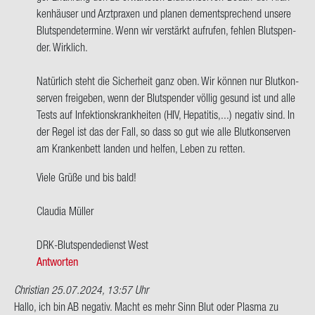
men,
ken­häu­ser und Arzt­pra­xen und pla­nen dem­entspre­chend un­se­re
ich
Blut­spen­de­ter­mi­ne. Wenn wir ver­stärkt auf­ru­fen, feh­len Blut­spen­
bin
der. Wirk­lich.
bei…
von
Na­tür­lich steht die Si­cher­heit ganz oben. Wir kön­nen nur Blut­kon­
Tom
ser­ven frei­ge­ben, wenn der Blut­spen­der völ­lig ge­sund ist und alle
Tests auf In­fek­ti­ons­krank­hei­ten (HIV, He­pa­ti­tis,...) ne­ga­tiv sind. In
der Regel ist das der Fall, so dass so gut wie alle Blut­kon­ser­ven
am Kran­ken­bett lan­den und hel­fen, Leben zu ret­ten.
Viele Grüße und bis bald!
Clau­dia Mül­ler
DRK-​Blutspendedienst West
Antworten
Christian
25.07.2024, 13:57 Uhr
Hallo, ich bin AB ne­ga­tiv. Macht es mehr Sinn Blut oder Plas­ma zu