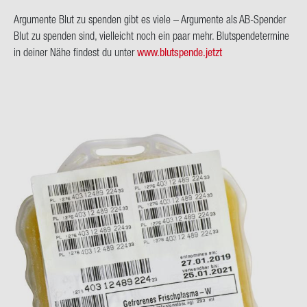
Ar­gu­men­te Blut zu spen­den gibt es viele – Ar­gu­men­te als AB-​Spender
Blut zu spen­den sind, viel­leicht noch ein paar mehr. Blut­spen­de­ter­mi­ne
in dei­ner Nähe fin­dest du unter
www.blut­spen­de.jetzt