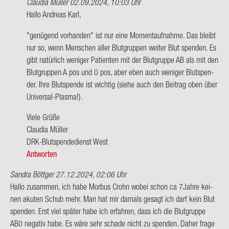
Claudia Müller
02.09.2024, 10:03 Uhr
Ant­
Hallo An­dre­as Karl,
wort
"ge­nü­gend vor­han­den" ist nur eine Mo­ment­auf­nah­me. Das bleibt
auf
nur so, wenn Men­schen aller Blut­grup­pen wei­ter Blut spen­den. Es
Hallo
gibt na­tür­lich we­ni­ger Pa­ti­en­ten mit der Blut­grup­pe AB als mit den
Ich
Blut­grup­pen A pos und 0 pos, aber eben auch we­ni­ger Blut­spen­
bin
der. Ihre Blut­spen­de ist wich­tig (siehe auch den Bei­trag oben über
jetzt…
Universal-​Plasma!).
von
An­
Viele Grüße
dre­
Clau­dia Mül­ler
as
DRK-​Blutspendedienst West
Karl
Antworten
Sandra Böttger
27.12.2024, 02:06 Uhr
Hallo zu­sam­men, ich habe Mor­bus Crohn wobei schon ca 7Jahre kei­
nen aku­ten Schub mehr. Man hat mir da­mals ge­sagt ich darf kein Blut
spen­den. Erst viel spä­ter habe ich er­fah­ren, dass ich die Blut­grup­pe
AB0 ne­ga­tiv habe. Es wäre sehr scha­de nicht zu spen­den. Daher frage