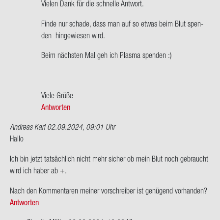
Ant­
Vie­len Dank für die schnel­le Ant­wort.
wort
Finde nur scha­de, dass man auf so etwas beim Blut spen­
auf
den hin­ge­wie­sen wird.
Hallo
Chris­
Beim nächs­ten Mal geh ich Plas­ma spen­den :)
ti­
an,
es
Viele Grüße
macht…
Antworten
von
Clau­
Andreas Karl
02.09.2024, 09:01 Uhr
dia
Hallo
Mül­
ler
Ich bin jetzt tat­säch­lich nicht mehr si­cher ob mein Blut noch ge­braucht
wird ich haber ab +.
Nach den Kom­men­ta­ren mei­ner vor­schrei­ber ist ge­nü­gend vor­han­den?
Antworten