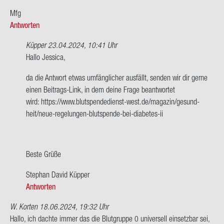
Mfg
Antworten
Küpper
23.04.2024, 10:41 Uhr
Ant­
Hallo Jes­si­ca,
wort
da die Ant­wort etwas um­fäng­li­cher aus­fällt, sen­den wir dir gerne
auf
einen Beitrags-​Link, in dem deine Frage be­ant­wor­tet
Darf
wird: https://www.blutspendedienst-​west.de/ma­ga­zin/ge­sund­
ich
heit/neue-​regelungen-blutspende-bei-diabetes-ii
mit
Dia­
be­
tes
Beste Grüße
Typ
Ste­phan David Küp­per
2…
Antworten
von
Jes­
W. Korten
18.06.2024, 19:32 Uhr
si­
Hallo, ich dach­te immer das die Blut­grup­pe 0 uni­ver­sell ein­setz­bar sei,