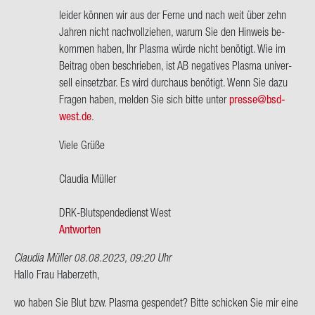
wort
bis
lei­der kön­nen wir aus der Ferne und nach weit über zehn
auf
ca.
Jah­ren nicht nach­voll­zie­hen, warum Sie den Hin­weis be­
Ich
2000…
kom­men haben, Ihr Plas­ma würde nicht be­nö­tigt. Wie im
hab
von
Bei­trag oben be­schrie­ben, ist AB ne­ga­ti­ves Plas­ma uni­ver­
AB-​
Do­
sell ein­setz­bar. Es wird durch­aus be­nö­tigt. Wenn Sie dazu
negativ,
reen
Fra­gen haben, mel­den Sie sich bitte unter
pres­se@bs­d­
ich…
Ha­
west.de
.
von
ber­
Hel­
zeth
Viele Grüße
mut
Wen­
Clau­dia Mül­ler
ger
DRK-​Blutspendedienst West
Antworten
Claudia Müller
08.08.2023, 09:20 Uhr
Hallo Frau Ha­ber­zeth,
wo haben Sie Blut bzw. Plas­ma ge­spen­det? Bitte schi­cken Sie mir eine