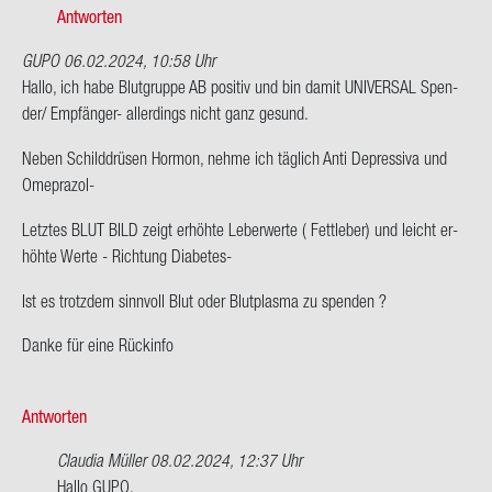
onym
Antworten
GUPO
06.02.2024, 10:58 Uhr
Hallo, ich habe Blut­grup­pe AB po­si­tiv und bin damit UNI­VER­SAL Spen­
der/ Empfänger-​ al­ler­dings nicht ganz ge­sund.
Neben Schild­drü­sen Hor­mon, nehme ich täg­lich Anti De­pres­si­va und
Omeprazol-​
Letz­tes BLUT BILD zeigt er­höh­te Le­ber­wer­te ( Fett­le­ber) und leicht er­
höh­te Werte - Rich­tung Diabetes-​
Ist es trotz­dem sinn­voll Blut oder Blut­plas­ma zu spen­den ?
Danke für eine Rück­in­fo
Antworten
Claudia Müller
08.02.2024, 12:37 Uhr
Ant­
Hallo GUPO,