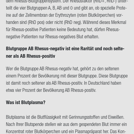
dem Rhesus-​Blutgruppensystem. Der Rhe­sus­fak­tor (RhD+, RhD-) un­ter­
teilt die vier Blut­grup­pen A, B, AB und 0 und gibt an, ob spe­zi­el­le Pro­te­
ine auf der Zell­mem­bran der Ery­thro­zy­ten (roten Blut­kör­per­chen) vor­
han­den sind (RhD pos) oder nicht (RhD neg). Wäh­rend die­ses Merk­mal
für Rhesus-​positive Pa­ti­en­ten keine Be­deu­tung hat, dür­fen Rhesus-​
negative Pa­ti­en­ten nur Rhesus-​negatives Blut er­hal­ten.
Blut­grup­pe AB Rhesus-​negativ ist eine Ra­ri­tät und noch sel­te­
ner als AB Rhesus-​positiv
Wer die Blut­grup­pe AB Rhesus-​negativ hat, ge­hört zu den sel­te­nen
einem Pro­zent der Be­völ­ke­rung mit die­ser Blut­grup­pe. Diese Blut­grup­pe
ist damit noch sel­te­ner als AB Rhesus-​positiv. In Deutsch­land haben
etwa vier Pro­zent der Be­völ­ke­rung AB Rhesus-​positiv.
Was ist Blut­plas­ma?
Blut­plas­ma ist die Blut­flüs­sig­keit mit Ge­rin­nungs­stof­fen und Ei­wei­ßen.
Nach Ihrer Blut­spen­de stel­len wir aus dem ge­spen­de­ten Blut immer ein
Kon­zen­trat roter Blut­kör­per­chen und ein Plas­ma­prä­pa­rat her. Das Kon­