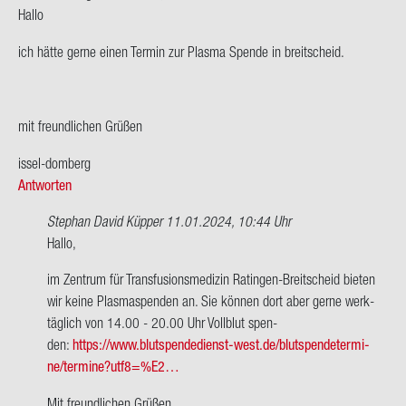
Hallo
ich hätte gerne einen Ter­min zur Plas­ma Spen­de in breit­scheid.
mit freund­li­chen Grü­ßen
issel-​domberg
Antworten
Stephan David Küpper
11.01.2024, 10:44 Uhr
Ant­
Hallo,
wort
im Zen­trum für Trans­fu­si­ons­me­di­zin Ratingen-​Breitscheid bie­ten
auf
wir keine Plas­ma­spen­den an. Sie kön­nen dort aber gerne werk­
Hallo
täg­lich von 14.00 - 20.00 Uhr Voll­blut spen­
ich
den:
https://www.blutspendedienst-​west.de/blut­spen­de­ter­mi­
hätte
ne/ter­mi­ne?utf8=%E2…
gerne
einen…
Mit freund­li­chen Grü­ßen