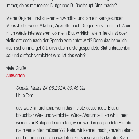
immer, ob es mit mei­ner Blut­grup­pe B- über­haupt Sinn macht?
Meine Or­ga­ne funk­tio­nie­ren ein­wand­frei und bin ein kern­ge­sun­der
Mensch der weder Al­ko­hol, Zi­ga­ret­te noch Dro­gen zu sich nimmt. Aber
mich würde in­ter­es­sie­ren, ob mein Blut wirk­lich iwie hilf­reich ist oder
viel­leicht doch nach der Spen­de ver­nich­tet wird? Denn das habe ich
auch schon mal ge­hört, dass das meis­te ge­spen­de­te Blut un­brauch­bar
sei und ein­fach ver­nich­tet wird. Ist das wahr?
viele Grüße
Antworten
Claudia Müller
24.06.2024, 09:45 Uhr
Ant­
Hallo Tom,
wort
das wäre ja furcht­bar, wenn das meis­te ge­spen­de­te Blut un­
auf
brauch­bar wäre und ver­nich­tet würde. Warum soll­ten wir immer
Hallo
wie­der zur Blut­spen­de auf­ru­fen, wenn wir das ge­spen­de­te Blut da­
zu­
nach ver­nich­ten müs­sen??? Nein, wir ken­nen nach jahr­zehn­te­lan­
sam­
ger Er­fah­rung den zu er­war­te­ten Blutkonserven-​Bedarf der Kran­