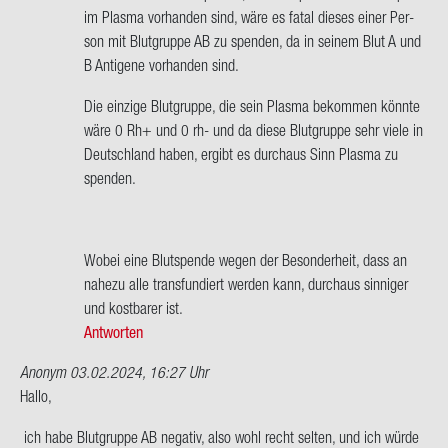
wort
im Plas­ma vor­han­den sind, wäre es fatal die­ses einer Per­
auf
son mit Blut­grup­pe AB zu spen­den, da in sei­nem Blut A und
Hallo
B An­ti­ge­ne vor­han­den sind.
Frau
Die ein­zi­ge Blut­grup­pe, die sein Plas­ma be­kom­men könn­te
Mül­
wäre 0 Rh+ und 0 rh- und da diese Blut­grup­pe sehr viele in
ler,
Deutsch­land haben, er­gibt es durch­aus Sinn Plas­ma zu
mit
spen­den.
der…
von
Clau­
dia
Wobei eine Blut­spen­de wegen der Be­son­der­heit, dass an
Mül­
na­he­zu alle trans­fun­diert wer­den kann, durch­aus sin­ni­ger
ler
und kost­ba­rer ist.
Antworten
Anonym
03.02.2024, 16:27 Uhr
Hallo,
ich habe Blut­grup­pe AB ne­ga­tiv, also wohl recht sel­ten, und ich würde