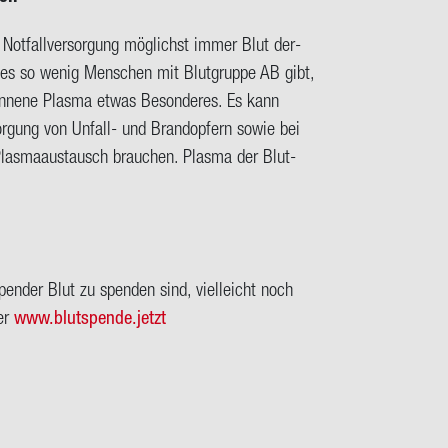
d Not­fall­ver­sor­gung mög­lichst immer Blut der­
und es so wenig Men­schen mit Blut­grup­pe AB gibt,
on­ne­ne Plas­ma etwas Be­son­de­res.
Es kann
sor­gung von Unfall-​ und Brand­op­fern sowie bei
 Plas­ma­aus­tausch brau­chen. Plas­ma der Blut­
Spender Blut zu spen­den sind, viel­leicht noch
ter
www.blut­spen­de.jetzt