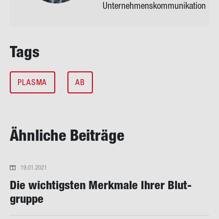
Unternehmenskommunikation
Tags
PLASMA
AB
Ähn­li­che Bei­trä­ge
19.01.2021
Die wich­tigs­ten Merk­ma­le Ihrer Blut­
grup­pe