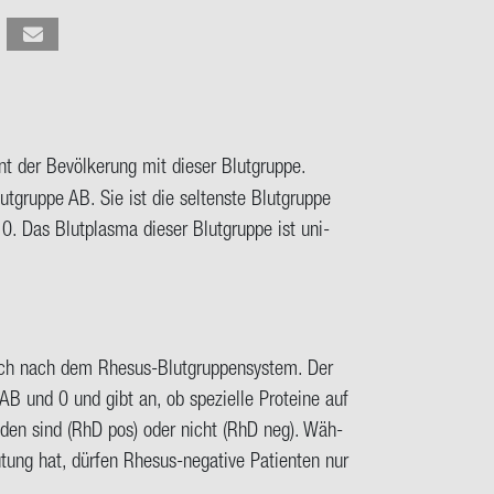
 der Be­völ­ke­rung mit die­ser Blut­grup­pe.
­grup­pe AB. Sie ist die sel­tens­te Blut­grup­pe
 Das Blut­plas­ma die­ser Blut­grup­pe ist uni­
auch nach dem Rhesus-​Blutgruppensystem. Der
 AB und 0 und gibt an, ob spe­zi­el­le Pro­te­ine auf
­han­den sind (RhD pos) oder nicht (RhD neg). Wäh­
tung hat, dür­fen Rhesus-​negative Pa­ti­en­ten nur