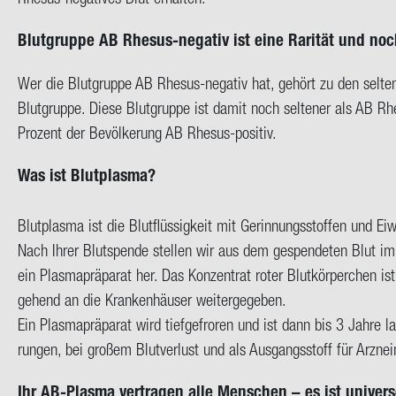
Blut­grup­pe AB Rhesus-​negativ ist eine Ra­ri­tät und noc
Wer die Blut­grup­pe AB Rhesus-​negativ hat, ge­hört zu den sel­te­
Blut­grup­pe. Diese Blut­grup­pe ist damit noch sel­te­ner als AB R
Pro­zent der Be­völ­ke­rung AB Rhesus-​positiv.
Was ist Blut­plas­ma?
Blut­plas­ma ist die Blut­flüs­sig­keit mit Ge­rin­nungs­stof­fen und Ei­
Nach Ihrer Blut­spen­de stel­len wir aus dem ge­spen­de­ten Blut im
ein Plas­ma­prä­pa­rat her. Das Kon­zen­trat roter Blut­kör­per­chen
ge­hend an die Kran­ken­häu­ser wei­ter­ge­ge­ben.
Ein Plas­ma­prä­pa­rat
wird tief­ge­fro­ren und ist dann bis 3 Jahre la
run­gen, bei gro­ßem Blut­ver­lust und als Aus­gangs­stoff für Arz­nei­
Ihr AB-​Plasma ver­tra­gen alle Men­schen – es ist uni­ver­s