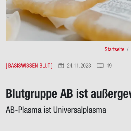
Pfad­
Startseite
na­
[
BASISWISSEN BLUT
]
24.11.2023
49
vi­
ga­
Blut­grup­pe AB ist au­ßer­ge
ti­
on
AB-​Plasma ist Uni­ver­sal­plas­ma