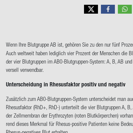
Wenn Ihre Blut­grup­pe AB ist, ge­hö­ren Sie zu den nur fünf Pro­zent
Auch welt­weit haben le­dig­lich vier Pro­zent der Men­schen die Blut
der vier Blut­grup­pen im AB0-​Blutgruppen-System: A, B, AB und 0.
ver­sell ver­wend­bar.
Un­ter­schei­dung in Rhe­sus­fak­tor po­si­tiv und ne­ga­tiv
Zu­sätz­lich zum AB0-​Blutgruppen-System un­ter­schei­det man 
Rhe­sus­fak­tor (RhD+, RhD-) un­ter­teilt die vier Blut­grup­pen A, B,
der Zell­mem­bran der Ery­thro­zy­ten (roten Blut­kör­per­chen) vor
rend die­ses Merk­mal für Rhesus-​positive Pa­ti­en­ten keine Be­deu­
Rhesus-​negatives Blut er­hal­ten.