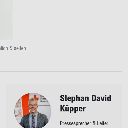
lich & selten
Ste­phan David
Küp­per
Pressesprecher & Leiter