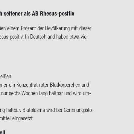
h sel­te­ner als AB Rhesus-​positiv
nen einem Pro­zent der Be­völ­ke­rung mit die­ser
hesus-​positiv. In Deutsch­land haben etwa vier
wei­ßen.
mer ein Kon­zen­trat roter Blut­kör­per­chen und
 ist nur sechs Wo­chen lang halt­bar und wird um­
ng halt­bar. Blut­plas­ma wird bei Ge­rin­nungs­stö­
mit­tel ein­ge­setzt.
ell