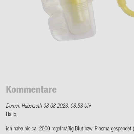
Kom­men­ta­re
Doreen Haberzeth
08.08.2023, 08:53 Uhr
Hallo,
ich habe bis ca. 2000 re­gel­mä­ßig Blut bzw. Plas­ma ge­spen­det 