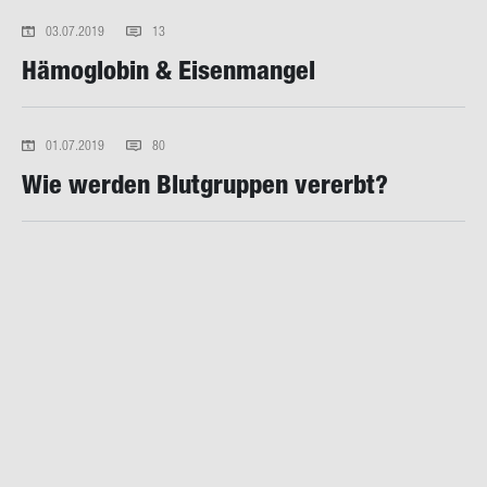
03.07.2019
13
Hä­mo­glo­bin & Ei­sen­man­gel
01.07.2019
80
Wie wer­den Blut­grup­pen ver­erbt?