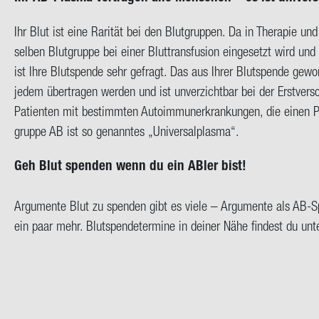
Ihr Blut ist eine Ra­ri­tät bei den Blut­grup­pen. Da in The­ra­pie un
sel­ben Blut­grup­pe bei einer Blut­trans­fu­si­on ein­ge­setzt wird 
ist Ihre Blut­spen­de sehr ge­fragt. Das aus Ihrer Blut­spen­de ge­w
jedem über­tra­gen wer­den und ist un­ver­zicht­bar bei der Erst­ver­
Pa­ti­en­ten mit be­stimm­ten Au­to­im­mun­erkran­kun­gen, die einen
grup­pe AB ist so ge­nann­tes „Uni­ver­sal­plas­ma“.
Geh Blut spen­den wenn du ein ABler bist!
Ar­gu­men­te Blut zu spen­den gibt es viele – Ar­gu­men­te als AB-​
ein paar mehr. Blut­spen­de­ter­mi­ne in dei­ner Nähe fin­dest du un