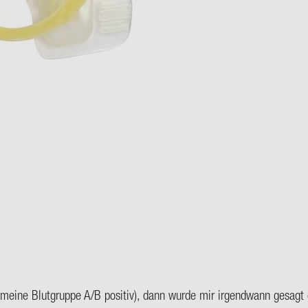
(meine Blut­grup­pe A/B po­si­tiv), dann wurde mir ir­gend­wann ge­sa