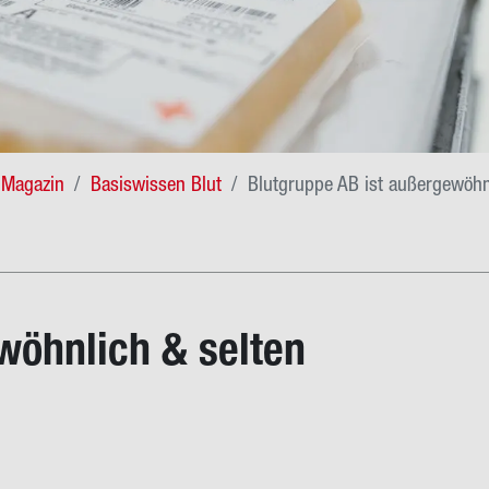
Magazin
Basiswissen Blut
Blutgruppe AB ist außergewöhn
­wöhn­lich & sel­ten