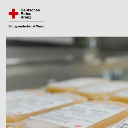
Fin­den und re­ser­vie­ren Sie Ihren Blut­spen­de­
Direkt
zum
Inhalt