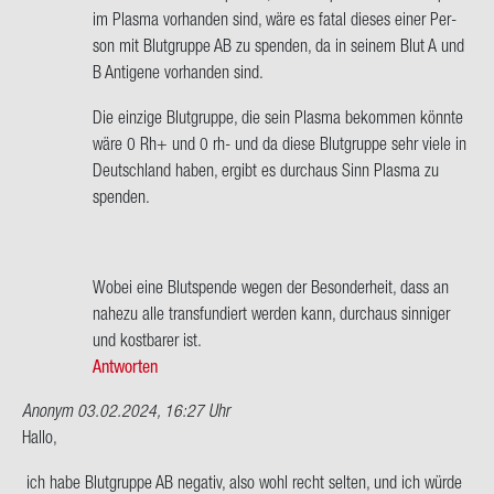
wort
im Plas­ma vor­han­den sind, wäre es fatal die­ses einer Per­
auf
son mit Blut­grup­pe AB zu spen­den, da in sei­nem Blut A und
Hallo
B An­ti­ge­ne vor­han­den sind.
Frau
Die ein­zi­ge Blut­grup­pe, die sein Plas­ma be­kom­men könn­te
Mül­
wäre 0 Rh+ und 0 rh- und da diese Blut­grup­pe sehr viele in
ler,
Deutsch­land haben, er­gibt es durch­aus Sinn Plas­ma zu
mit
spen­den.
der…
von
Clau­
dia
Wobei eine Blut­spen­de wegen der Be­son­der­heit, dass an
Mül­
na­he­zu alle trans­fun­diert wer­den kann, durch­aus sin­ni­ger
ler
und kost­ba­rer ist.
Antworten
Anonym
03.02.2024, 16:27 Uhr
Hallo,
ich habe Blut­grup­pe AB ne­ga­tiv, also wohl recht sel­ten, und ich würde