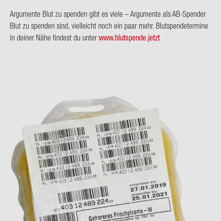
Ar­gu­men­te Blut zu spen­den gibt es viele – Ar­gu­men­te als AB-​Spender
Blut zu spen­den sind, viel­leicht noch ein paar mehr. Blut­spen­de­ter­mi­ne
in dei­ner Nähe fin­dest du unter
www.blut­spen­de.jetzt