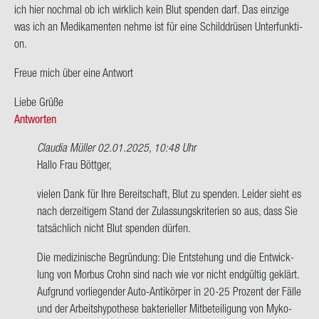
ich hier noch­mal ob ich wirk­lich kein Blut spen­den darf. Das ein­zi­ge
was ich an Me­di­ka­men­ten nehme ist für eine Schild­drü­sen Un­ter­funk­ti­
on.
Freue mich über eine Ant­wort
Liebe Grüße
Antworten
Claudia Müller
02.01.2025, 10:48 Uhr
Ant­
Hallo Frau Bött­ger,
wort
vie­len Dank für Ihre Be­reit­schaft, Blut zu spen­den. Lei­der sieht es
auf
nach der­zei­ti­gem Stand der Zu­las­sungs­kri­te­ri­en so aus, dass Sie
Hallo
tat­säch­lich nicht Blut spen­den dür­fen.
zu­
sam­
Die me­di­zi­ni­sche Be­grün­dung: Die Ent­ste­hung und die Ent­wick­
men,
lung von Mor­bus Crohn sind nach wie vor nicht end­gül­tig ge­klärt.
ich
Auf­grund vor­lie­gen­der Auto-​Antikörper in 20-25 Pro­zent der Fälle
habe…
und der Ar­beits­hy­po­the­se bak­te­ri­el­ler Mit­be­tei­li­gung von My­ko­
von