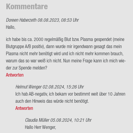
Kom­men­ta­re
Doreen Haberzeth
08.08.2023, 08:53 Uhr
Hallo,
ich habe bis ca. 2000 re­gel­mä­ßig Blut bzw. Plas­ma ge­spen­det (meine
Blut­grup­pe A/B po­si­tiv), dann wurde mir ir­gend­wann ge­sagt das mein
Plas­ma nicht mehr be­nö­tigt wird und ich nicht mehr kom­men brauch,
warum das so war weiß ich nicht. Nun meine Frage kann ich mich wie­
der zur Spen­de mel­den?
Antworten
Helmut Wenger
02.08.2024, 15:26 Uhr
Ant­
Ich hab AB-​negativ, ich bekam vor be­stimmt weit über 10 Jah­ren
wort
auch den Hin­weis das würde nicht be­nö­tigt.
auf
Antworten
Hallo,
Claudia Müller
05.08.2024, 10:21 Uhr
ich
Ant­
Hallo Herr Wen­ger,
habe