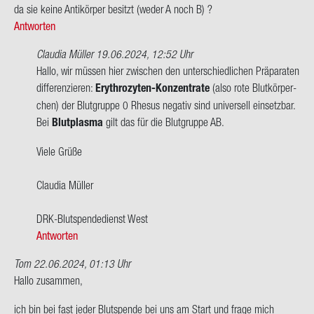
ca
da sie keine An­ti­kör­per be­sitzt (weder A noch B) ?
Antworten
Claudia Müller
19.06.2024, 12:52 Uhr
Ant­
Hallo, wir müs­sen hier zwi­schen den un­ter­schied­li­chen Prä­pa­ra­ten
wort
dif­fe­ren­zie­ren:
Erythrozyten-​Konzentrate
(also rote Blut­kör­per­
auf
chen) der Blut­grup­pe 0 Rhe­sus ne­ga­tiv sind uni­ver­sell ein­setz­bar.
Hallo,
Bei
Blut­plas­ma
gilt das für die Blut­grup­pe AB.
ich
Viele Grüße
dach­
te
Clau­dia Mül­ler
immer
das…
DRK-​Blutspendedienst West
von
Antworten
W.
Kor­
Tom
22.06.2024, 01:13 Uhr
ten
Hallo zu­sam­men,
ich bin bei fast jeder Blut­spen­de bei uns am Start und frage mich