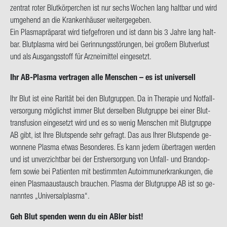
zen­trat roter Blut­kör­per­chen ist nur sechs Wo­chen lang halt­bar und wird
um­ge­hend an die Kran­ken­häu­ser wei­ter­ge­ge­ben.
Ein Plas­ma­prä­pa­rat
wird tief­ge­fro­ren und ist dann bis 3 Jahre lang halt­
bar. Blut­plas­ma wird bei Ge­rin­nungs­stö­run­gen, bei gro­ßem Blut­ver­lust
und als Aus­gangs­stoff für Arz­nei­mit­tel ein­ge­setzt.
Ihr AB-​Plasma ver­tra­gen alle Men­schen – es ist uni­ver­sell
Ihr Blut ist eine Ra­ri­tät bei den Blut­grup­pen. Da in The­ra­pie und Not­fall­
ver­sor­gung mög­lichst immer Blut der­sel­ben Blut­grup­pe bei einer Blut­
trans­fu­si­on ein­ge­setzt wird und es so wenig Men­schen mit Blut­grup­pe
AB gibt, ist Ihre Blut­spen­de sehr ge­fragt. Das aus Ihrer Blut­spen­de ge­
won­ne­ne Plas­ma etwas Be­son­de­res.
Es kann jedem über­tra­gen wer­den
und ist un­ver­zicht­bar bei der Erst­ver­sor­gung von Unfall-​ und Brand­op­
fern sowie bei Pa­ti­en­ten mit be­stimm­ten Au­to­im­mun­erkran­kun­gen, die
einen Plas­ma­aus­tausch brau­chen. Plas­ma der Blut­grup­pe AB ist so ge­
nann­tes „Uni­ver­sal­plas­ma“.
Geh Blut spen­den wenn du ein ABler bist!