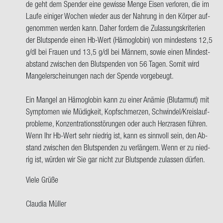
de geht dem Spen­der eine ge­wis­se Menge Eisen ver­lo­ren, die im
hab
Laufe ei­ni­ger Wo­chen wie­der aus der Nah­rung in den Kör­per auf­
AB+
ge­nom­men wer­den kann. Daher for­dern die Zu­las­sungs­kri­te­ri­en
und
der Blut­spen­de einen Hb-​Wert (Hä­mo­glo­bin) von min­des­tens 12,5
geh
g/dl bei Frau­en und 13,5 g/dl bei Män­nern, sowie einen Min­dest­
so
ab­stand zwi­schen den Blut­spen­den von 56 Tagen. Somit wird
oft…
Man­gel­er­schei­nun­gen nach der Spen­de vor­ge­beugt.
von
Frank
Ein Man­gel an Hä­mo­glo­bin kann zu einer An­ämie (Blut­ar­mut) mit
Sprün­
Sym­pto­men wie Mü­dig­keit, Kopf­schmer­zen, Schwin­del/Kreis­lauf­
ken
pro­ble­me, Kon­zen­tra­ti­ons­stö­run­gen oder auch Herz­ra­sen füh­ren.
Wenn Ihr Hb-​Wert sehr nied­rig ist, kann es sinn­voll sein, den Ab­
stand zwi­schen den Blut­spen­den zu ver­län­gern. Wenn er zu nied­
rig ist, wür­den wir Sie gar nicht zur Blut­spen­de zu­las­sen dür­fen.
Viele Grüße
Clau­dia Mül­ler