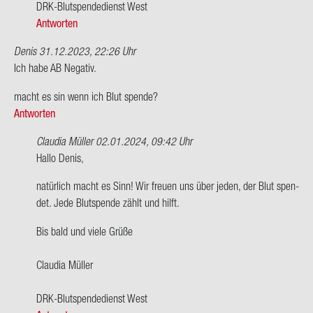
DRK-​Blutspendedienst West
Antworten
Denis
31.12.2023, 22:26 Uhr
Ich habe AB Ne­ga­tiv.
macht es sin wenn ich Blut spen­de?
Antworten
Claudia Müller
02.01.2024, 09:42 Uhr
Ant­
Hallo Denis,
wort
na­tür­lich macht es Sinn! Wir freu­en uns über jeden, der Blut spen­
auf
det. Jede Blut­spen­de zählt und hilft.
Ich
habe
Bis bald und viele Grüße
AB
Ne­
Clau­dia Mül­ler
ga­
tiv.
DRK-​Blutspendedienst West
macht…