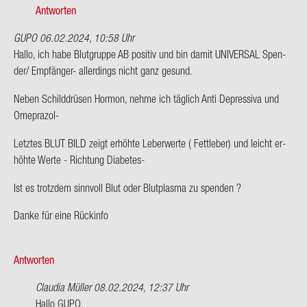
onym
Antworten
GUPO
06.02.2024, 10:58 Uhr
Hallo, ich habe Blut­grup­pe AB po­si­tiv und bin damit UNI­VER­SAL Spen­
der/ Empfänger-​ al­ler­dings nicht ganz ge­sund.
Neben Schild­drü­sen Hor­mon, nehme ich täg­lich Anti De­pres­si­va und
Omeprazol-​
Letz­tes BLUT BILD zeigt er­höh­te Le­ber­wer­te ( Fett­le­ber) und leicht er­
höh­te Werte - Rich­tung Diabetes-​
Ist es trotz­dem sinn­voll Blut oder Blut­plas­ma zu spen­den ?
Danke für eine Rück­in­fo
Antworten
Claudia Müller
08.02.2024, 12:37 Uhr
Ant­
Hallo GUPO,