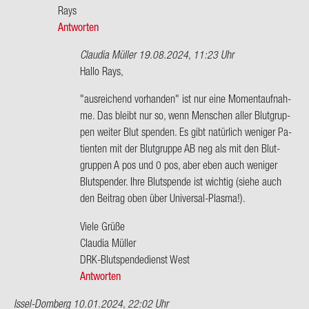
An­
Rays
ge­
Antworten
la
…
Claudia Müller
19.08.2024, 11:23 Uhr
von
Ant­
Hallo Rays,
An­
wort
"aus­rei­chend vor­han­den" ist nur eine Mo­ment­auf­nah­
ge­
auf
me. Das bleibt nur so, wenn Men­schen aller Blut­grup­
la
Las
pen wei­ter Blut spen­den. Es gibt na­tür­lich we­ni­ger Pa­
ge­
ti­en­ten mit der Blut­grup­pe AB neg als mit den Blut­
ra­
grup­pen A pos und 0 pos, aber eben auch we­ni­ger
de
Blut­spen­der. Ihre Blut­spen­de ist wich­tig (siehe auch
in
den Bei­trag oben über Universal-​Plasma!).
eoben
WDR…
Viele Grüße
von
Clau­dia Mül­ler
Rays
DRK-​Blutspendedienst West
Antworten
Issel-Domberg
10.01.2024, 22:02 Uhr