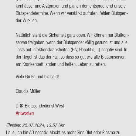
men,
ken­häu­ser und Arzt­pra­xen und pla­nen dem­entspre­chend un­se­re
ich
Blut­spen­de­ter­mi­ne. Wenn wir ver­stärkt auf­ru­fen, feh­len Blut­spen­
bin
der. Wirk­lich.
bei…
von
Na­tür­lich steht die Si­cher­heit ganz oben. Wir kön­nen nur Blut­kon­
Tom
ser­ven frei­ge­ben, wenn der Blut­spen­der völ­lig ge­sund ist und alle
Tests auf In­fek­ti­ons­krank­hei­ten (HIV, He­pa­ti­tis,...) ne­ga­tiv sind. In
der Regel ist das der Fall, so dass so gut wie alle Blut­kon­ser­ven
am Kran­ken­bett lan­den und hel­fen, Leben zu ret­ten.
Viele Grüße und bis bald!
Clau­dia Mül­ler
DRK-​Blutspendedienst West
Antworten
Christian
25.07.2024, 13:57 Uhr
Hallo, ich bin AB ne­ga­tiv. Macht es mehr Sinn Blut oder Plas­ma zu