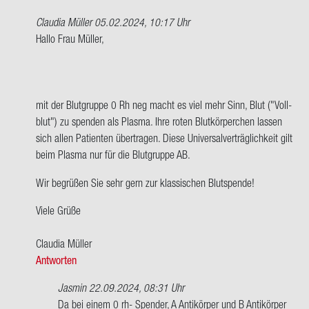
Claudia Müller
05.02.2024, 10:17 Uhr
Ant­
Hallo Frau Mül­ler,
wort
auf
Hallo
zu­
mit der Blut­grup­pe 0 Rh neg macht es viel mehr Sinn, Blut ("Voll­
sam­
blut") zu spen­den als Plas­ma. Ihre roten Blut­kör­per­chen las­sen
men,
sich allen Pa­ti­en­ten über­tra­gen. Diese Uni­ver­sal­ver­träg­lich­keit gilt
ich
beim Plas­ma nur für die Blut­grup­pe AB.
habe…
Wir be­grü­ßen Sie sehr gern zur klas­si­schen Blut­spen­de!
von
An­
Viele Grüße
ge­
la
Clau­dia Mül­ler
Mül­
Antworten
ler
Jasmin
22.09.2024, 08:31 Uhr
Ant­
Da bei einem 0 rh- Spen­der, A An­ti­kör­per und B An­ti­kör­per