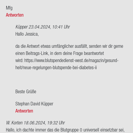
Mfg
Antworten
Küpper
23.04.2024, 10:41 Uhr
Ant­
Hallo Jes­si­ca,
wort
da die Ant­wort etwas um­fäng­li­cher aus­fällt, sen­den wir dir gerne
auf
einen Beitrags-​Link, in dem deine Frage be­ant­wor­tet
Darf
wird: https://www.blutspendedienst-​west.de/ma­ga­zin/ge­sund­
ich
heit/neue-​regelungen-blutspende-bei-diabetes-ii
mit
Dia­
be­
tes
Beste Grüße
Typ
Ste­phan David Küp­per
2…
Antworten
von
Jes­
W. Korten
18.06.2024, 19:32 Uhr
si­
Hallo, ich dach­te immer das die Blut­grup­pe 0 uni­ver­sell ein­setz­bar sei,