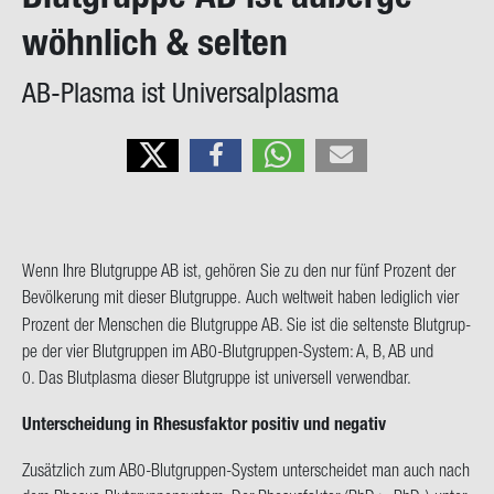
on
wöhn­lich & sel­ten
AB-​Plasma ist Uni­ver­sal­plas­ma
Wenn Ihre Blut­grup­pe AB ist, ge­hö­ren Sie zu den nur fünf Pro­zent der
Be­völ­ke­rung mit die­ser Blut­grup­pe.
Auch welt­weit haben le­dig­lich vier
Pro­zent der Men­schen die Blut­grup­pe AB. Sie ist die sel­tens­te Blut­grup­
pe der vier Blut­grup­pen im AB0-​Blutgruppen-System: A, B, AB und
0. Das Blut­plas­ma die­ser Blut­grup­pe ist uni­ver­sell ver­wend­bar.
Un­ter­schei­dung in Rhe­sus­fak­tor po­si­tiv und ne­ga­tiv
Zu­sätz­lich zum AB0-​Blutgruppen-System un­ter­schei­det man auch nach