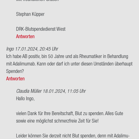
von
Issel-​
Ste­phan Küp­per
Domberg
DRK-​Blutspendedienst West
Antworten
Ingo
17.01.2024, 20:45 Uhr
Ich habe AB po­si­tiv, bin 50 Jahre und als Rheu­ma­ti­ker in Be­hand­lung
mit Ada­li­mu­m­ab. Kann oder darf ich unter die­sen Um­stän­den über­haupt
Spen­den?
Antworten
Claudia Müller
18.01.2024, 11:05 Uhr
Ant­
Hallo Ingo,
wort
auf
vie­len Dank für Ihre Be­reit­schaft, Blut zu spen­den. Alles Gute
Ich
sowie eine mög­lichst schmerz­freie Zeit für Sie!
habe
AB
Lei­der kön­nen Sie der­zeit nicht Blut spen­den, denn mit Ada­li­mu­