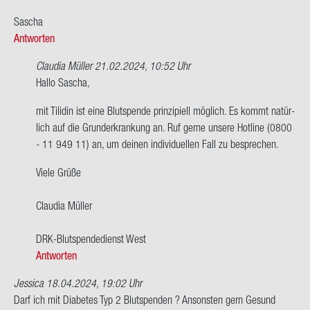
Sa­scha
Antworten
Claudia Müller
21.02.2024, 10:52 Uhr
Ant­
Hallo Sa­scha,
wort
mit Ti­li­din ist eine Blut­spen­de prin­zi­pi­ell mög­lich. Es kommt na­tür­
auf
lich auf die Grund­er­kran­kung an. Ruf gerne un­se­re Hot­line (0800
Hallo
- 11 949 11) an, um dei­nen in­di­vi­du­el­len Fall zu be­spre­chen.
habe
AB
Viele Grüße
Po­
si­
Clau­dia Mül­ler
tiv. …
von
DRK-​Blutspendedienst West
Sa­
Antworten
scha
Jessica
18.04.2024, 19:02 Uhr
Darf ich mit Dia­be­tes Typ 2 Blut­spen­den ? An­sons­ten gern Ge­sund