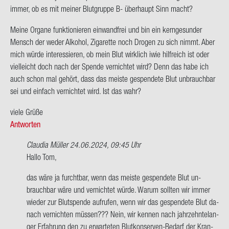
immer, ob es mit mei­ner Blut­grup­pe B- über­haupt Sinn macht?
Meine Or­ga­ne funk­tio­nie­ren ein­wand­frei und bin ein kern­ge­sun­der
Mensch der weder Al­ko­hol, Zi­ga­ret­te noch Dro­gen zu sich nimmt. Aber
mich würde in­ter­es­sie­ren, ob mein Blut wirk­lich iwie hilf­reich ist oder
viel­leicht doch nach der Spen­de ver­nich­tet wird? Denn das habe ich
auch schon mal ge­hört, dass das meis­te ge­spen­de­te Blut un­brauch­bar
sei und ein­fach ver­nich­tet wird. Ist das wahr?
viele Grüße
Antworten
Claudia Müller
24.06.2024, 09:45 Uhr
Ant­
Hallo Tom,
wort
das wäre ja furcht­bar, wenn das meis­te ge­spen­de­te Blut un­
auf
brauch­bar wäre und ver­nich­tet würde. Warum soll­ten wir immer
Hallo
wie­der zur Blut­spen­de auf­ru­fen, wenn wir das ge­spen­de­te Blut da­
zu­
nach ver­nich­ten müs­sen??? Nein, wir ken­nen nach jahr­zehn­te­lan­
sam­
ger Er­fah­rung den zu er­war­te­ten Blutkonserven-​Bedarf der Kran­