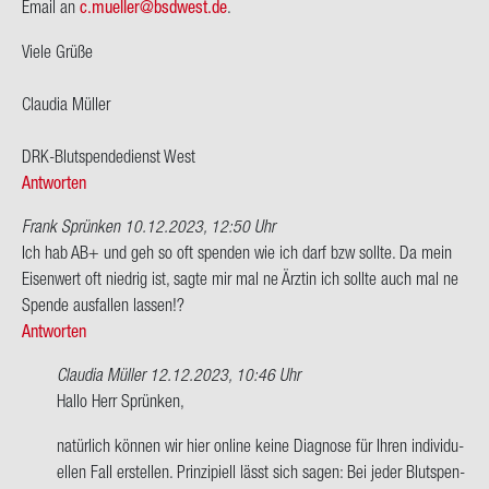
Email an
c.mu­el­ler@bs­d­west.de
.
Viele Grüße
Clau­dia Mül­ler
DRK-​Blutspendedienst West
Antworten
Frank Sprünken
10.12.2023, 12:50 Uhr
Ich hab AB+ und geh so oft spen­den wie ich darf bzw soll­te. Da mein
Ei­sen­wert oft nied­rig ist, sagte mir mal ne Ärz­tin ich soll­te auch mal ne
Spen­de aus­fal­len las­sen!?
Antworten
Claudia Müller
12.12.2023, 10:46 Uhr
Ant­
Hallo Herr Sprün­ken,
wort
na­tür­lich kön­nen wir hier on­line keine Dia­gno­se für Ihren in­di­vi­du­
auf
el­len Fall er­stel­len. Prin­zi­pi­ell lässt sich sagen: Bei jeder Blut­spen­
Ich