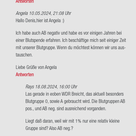
Antworten
von
Denis
Angela
10.05.2024, 21:08 Uhr
Ant­
Hallo Denis,hier ist An­ge­la :)
wort
Ich habe auch AB ne­ga­tiv und habe es vor ei­ni­gen Jah­ren bei
auf
einer Blut­spen­de er­fah­ren. Ich be­schäf­ti­ge mich seit ei­ni­ger Zeit
Ich
mit un­se­rer Blut­grup­pe. Wenn du möch­test kön­nen wir uns aus­
habe
tau­schen.
AB
Ne­
Liebe Grüße von An­ge­la
ga­
Antworten
tiv.
macht…
Rays
18.08.2024, 16:00 Uhr
von
Ant­
Las ge­ra­de in eoben WDR Breicht, das ak­tu­ell be­son­ders
Denis
wort
Blut­grup­pe 0, sowie A ge­braucht wird. Die Blut­grup­pen AB
auf
pos., und AB neg. sind aus­rei­chend vor­gan­den.
Hallo
Liegt daß daran, weil wir mit 1% nur eine re­la­tiv klei­ne
Denis,hier
Grup­pe sind? Also AB neg.?
ist