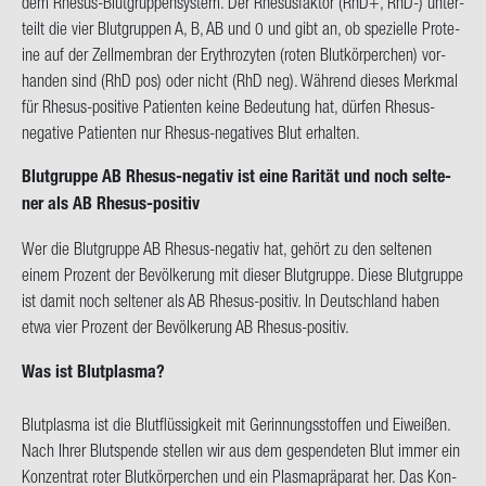
dem Rhesus-​Blutgruppensystem. Der Rhe­sus­fak­tor (RhD+, RhD-) un­ter­
teilt die vier Blut­grup­pen A, B, AB und 0 und gibt an, ob spe­zi­el­le Pro­te­
ine auf der Zell­mem­bran der Ery­thro­zy­ten (roten Blut­kör­per­chen) vor­
han­den sind (RhD pos) oder nicht (RhD neg). Wäh­rend die­ses Merk­mal
für Rhesus-​positive Pa­ti­en­ten keine Be­deu­tung hat, dür­fen Rhesus-​
negative Pa­ti­en­ten nur Rhesus-​negatives Blut er­hal­ten.
Blut­grup­pe AB Rhesus-​negativ ist eine Ra­ri­tät und noch sel­te­
ner als AB Rhesus-​positiv
Wer die Blut­grup­pe AB Rhesus-​negativ hat, ge­hört zu den sel­te­nen
einem Pro­zent der Be­völ­ke­rung mit die­ser Blut­grup­pe. Diese Blut­grup­pe
ist damit noch sel­te­ner als AB Rhesus-​positiv. In Deutsch­land haben
etwa vier Pro­zent der Be­völ­ke­rung AB Rhesus-​positiv.
Was ist Blut­plas­ma?
Blut­plas­ma ist die Blut­flüs­sig­keit mit Ge­rin­nungs­stof­fen und Ei­wei­ßen.
Nach Ihrer Blut­spen­de stel­len wir aus dem ge­spen­de­ten Blut immer ein
Kon­zen­trat roter Blut­kör­per­chen und ein Plas­ma­prä­pa­rat her. Das Kon­