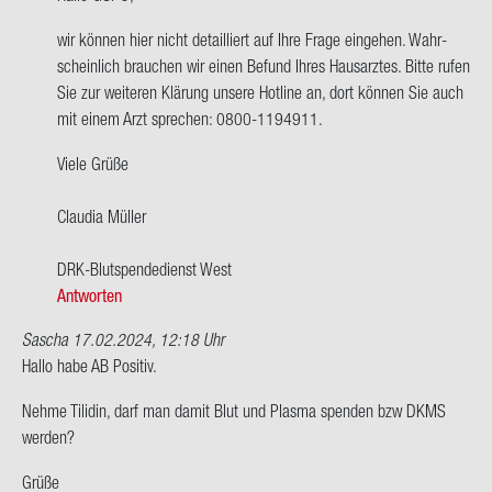
wort
wir kön­nen hier nicht de­tail­liert auf Ihre Frage ein­ge­hen. Wahr­
auf
schein­lich brau­chen wir einen Be­fund Ihres Haus­arz­tes. Bitte rufen
Hallo,
Sie zur wei­te­ren Klä­rung un­se­re Hot­line an, dort kön­nen Sie auch
ich
mit einem Arzt spre­chen: 0800-​1194911.
habe
Blut­
Viele Grüße
grup­
pe…
Clau­dia Mül­ler
von
GUPO
DRK-​Blutspendedienst West
Antworten
Sascha
17.02.2024, 12:18 Uhr
Hallo habe AB Po­si­tiv.
Nehme Ti­li­din, darf man damit Blut und Plas­ma spen­den bzw DKMS
wer­den?
Grüße