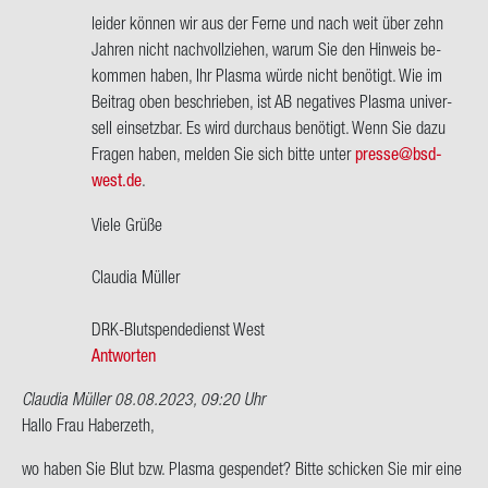
wort
bis
lei­der kön­nen wir aus der Ferne und nach weit über zehn
auf
ca.
Jah­ren nicht nach­voll­zie­hen, warum Sie den Hin­weis be­
Ich
2000…
kom­men haben, Ihr Plas­ma würde nicht be­nö­tigt. Wie im
hab
von
Bei­trag oben be­schrie­ben, ist AB ne­ga­ti­ves Plas­ma uni­ver­
AB-​
Do­
sell ein­setz­bar. Es wird durch­aus be­nö­tigt. Wenn Sie dazu
negativ,
reen
Fra­gen haben, mel­den Sie sich bitte unter
pres­se@bs­d­
ich…
Ha­
west.de
.
von
ber­
Hel­
zeth
Viele Grüße
mut
Wen­
Clau­dia Mül­ler
ger
DRK-​Blutspendedienst West
Antworten
Claudia Müller
08.08.2023, 09:20 Uhr
Hallo Frau Ha­ber­zeth,
wo haben Sie Blut bzw. Plas­ma ge­spen­det? Bitte schi­cken Sie mir eine