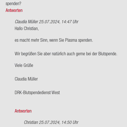
spen­den?
Antworten
Claudia Müller
25.07.2024, 14:47 Uhr
Ant­
Hallo Chris­ti­an,
wort
es macht mehr Sinn, wenn Sie Plas­ma spen­den.
auf
Hallo,
Wir be­grü­ßen Sie aber na­tür­lich auch gerne bei der Blut­spen­de.
ich
bin
Viele Grüße
AB
ne­
Clau­dia Mül­ler
ga­
tiv…
DRK-​Blutspendedienst West
von
Chris­
ti­
Antworten
an
Christian
25.07.2024, 14:50 Uhr