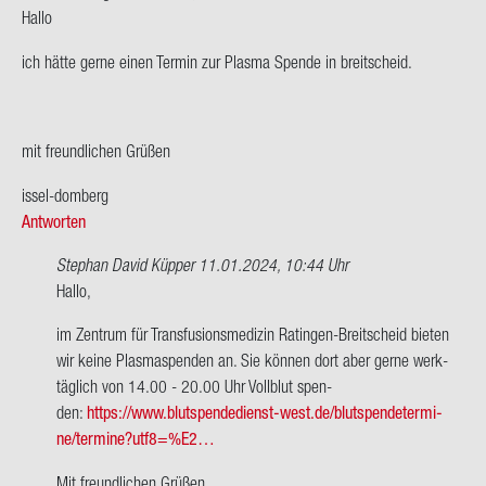
Hallo
ich hätte gerne einen Ter­min zur Plas­ma Spen­de in breit­scheid.
mit freund­li­chen Grü­ßen
issel-​domberg
Antworten
Stephan David Küpper
11.01.2024, 10:44 Uhr
Ant­
Hallo,
wort
im Zen­trum für Trans­fu­si­ons­me­di­zin Ratingen-​Breitscheid bie­ten
auf
wir keine Plas­ma­spen­den an. Sie kön­nen dort aber gerne werk­
Hallo
täg­lich von 14.00 - 20.00 Uhr Voll­blut spen­
ich
den:
https://www.blutspendedienst-​west.de/blut­spen­de­ter­mi­
hätte
ne/ter­mi­ne?utf8=%E2…
gerne
einen…
Mit freund­li­chen Grü­ßen