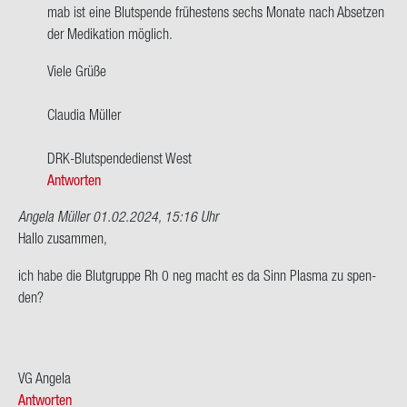
po­
m­ab ist eine Blut­spen­de frü­hes­tens sechs Mo­na­te nach Ab­set­zen
si­
der Me­di­ka­ti­on mög­lich.
tiv,
Viele Grüße
bin
50…
Clau­dia Mül­ler
von
Ingo
DRK-​Blutspendedienst West
Antworten
Angela Müller
01.02.2024, 15:16 Uhr
Hallo zu­sam­men,
ich habe die Blut­grup­pe Rh 0 neg macht es da Sinn Plas­ma zu spen­
den?
VG An­ge­la
Antworten