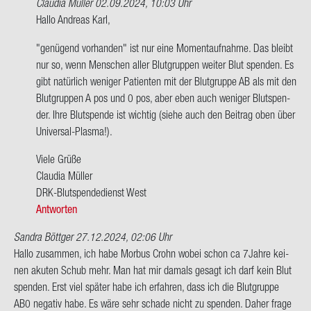
Claudia Müller
02.09.2024, 10:03 Uhr
Ant­
Hallo An­dre­as Karl,
wort
"ge­nü­gend vor­han­den" ist nur eine Mo­ment­auf­nah­me. Das bleibt
auf
nur so, wenn Men­schen aller Blut­grup­pen wei­ter Blut spen­den. Es
Hallo
gibt na­tür­lich we­ni­ger Pa­ti­en­ten mit der Blut­grup­pe AB als mit den
Ich
Blut­grup­pen A pos und 0 pos, aber eben auch we­ni­ger Blut­spen­
bin
der. Ihre Blut­spen­de ist wich­tig (siehe auch den Bei­trag oben über
jetzt…
Universal-​Plasma!).
von
An­
Viele Grüße
dre­
Clau­dia Mül­ler
as
DRK-​Blutspendedienst West
Karl
Antworten
Sandra Böttger
27.12.2024, 02:06 Uhr
Hallo zu­sam­men, ich habe Mor­bus Crohn wobei schon ca 7Jahre kei­
nen aku­ten Schub mehr. Man hat mir da­mals ge­sagt ich darf kein Blut
spen­den. Erst viel spä­ter habe ich er­fah­ren, dass ich die Blut­grup­pe
AB0 ne­ga­tiv habe. Es wäre sehr scha­de nicht zu spen­den. Daher frage