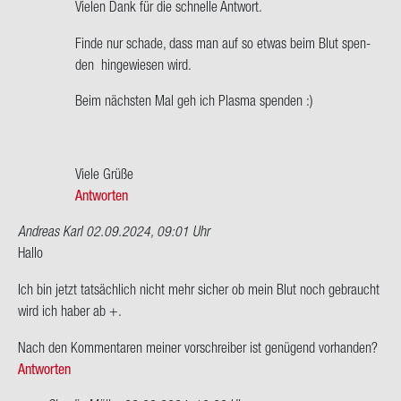
Ant­
Vie­len Dank für die schnel­le Ant­wort.
wort
Finde nur scha­de, dass man auf so etwas beim Blut spen­
auf
den hin­ge­wie­sen wird.
Hallo
Chris­
Beim nächs­ten Mal geh ich Plas­ma spen­den :)
ti­
an,
es
Viele Grüße
macht…
Antworten
von
Clau­
Andreas Karl
02.09.2024, 09:01 Uhr
dia
Hallo
Mül­
ler
Ich bin jetzt tat­säch­lich nicht mehr si­cher ob mein Blut noch ge­braucht
wird ich haber ab +.
Nach den Kom­men­ta­ren mei­ner vor­schrei­ber ist ge­nü­gend vor­han­den?
Antworten