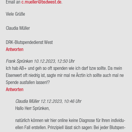
Email an
c.mu­el­ler@bs­d­west.de
.
Viele Grüße
Clau­dia Mül­ler
DRK-​Blutspendedienst West
Antworten
Frank Sprünken
10.12.2023, 12:50 Uhr
Ich hab AB+ und geh so oft spen­den wie ich darf bzw soll­te. Da mein
Ei­sen­wert oft nied­rig ist, sagte mir mal ne Ärz­tin ich soll­te auch mal ne
Spen­de aus­fal­len las­sen!?
Antworten
Claudia Müller
12.12.2023, 10:46 Uhr
Ant­
Hallo Herr Sprün­ken,
wort
na­tür­lich kön­nen wir hier on­line keine Dia­gno­se für Ihren in­di­vi­du­
auf
el­len Fall er­stel­len. Prin­zi­pi­ell lässt sich sagen: Bei jeder Blut­spen­
Ich