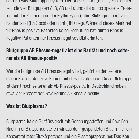
dem Rhesus-​Blutgruppensystem. Der Rhe­sus­fak­tor (RhD+, RhD-) un­ter­
teilt die vier Blut­grup­pen A, B, AB und 0 und gibt an, ob spe­zi­el­le Pro­te­
ine auf der Zell­mem­bran der Ery­thro­zy­ten (roten Blut­kör­per­chen) vor­
han­den sind (RhD pos) oder nicht (RhD neg). Wäh­rend die­ses Merk­mal
für Rhesus-​positive Pa­ti­en­ten keine Be­deu­tung hat, dür­fen Rhesus-​
negative Pa­ti­en­ten nur Rhesus-​negatives Blut er­hal­ten.
Blut­grup­pe AB Rhesus-​negativ ist eine Ra­ri­tät und noch sel­te­
ner als AB Rhesus-​positiv
Wer die Blut­grup­pe AB Rhesus-​negativ hat, ge­hört zu den sel­te­nen
einem Pro­zent der Be­völ­ke­rung mit die­ser Blut­grup­pe. Diese Blut­grup­pe
ist damit noch sel­te­ner als AB Rhesus-​positiv. In Deutsch­land haben
etwa vier Pro­zent der Be­völ­ke­rung AB Rhesus-​positiv.
Was ist Blut­plas­ma?
Blut­plas­ma ist die Blut­flüs­sig­keit mit Ge­rin­nungs­stof­fen und Ei­wei­ßen.
Nach Ihrer Blut­spen­de stel­len wir aus dem ge­spen­de­ten Blut immer ein
Kon­zen­trat roter Blut­kör­per­chen und ein Plas­ma­prä­pa­rat her. Das Kon­