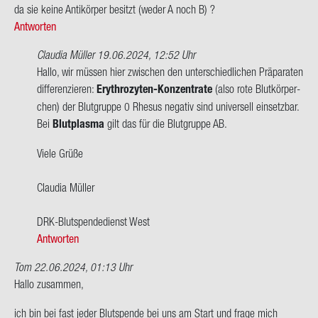
ca
da sie keine An­ti­kör­per be­sitzt (weder A noch B) ?
Antworten
Claudia Müller
19.06.2024, 12:52 Uhr
Ant­
Hallo, wir müs­sen hier zwi­schen den un­ter­schied­li­chen Prä­pa­ra­ten
wort
dif­fe­ren­zie­ren:
Erythrozyten-​Konzentrate
(also rote Blut­kör­per­
auf
chen) der Blut­grup­pe 0 Rhe­sus ne­ga­tiv sind uni­ver­sell ein­setz­bar.
Hallo,
Bei
Blut­plas­ma
gilt das für die Blut­grup­pe AB.
ich
Viele Grüße
dach­
te
Clau­dia Mül­ler
immer
das…
DRK-​Blutspendedienst West
von
Antworten
W.
Kor­
Tom
22.06.2024, 01:13 Uhr
ten
Hallo zu­sam­men,
ich bin bei fast jeder Blut­spen­de bei uns am Start und frage mich