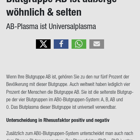
on
wöhn­lich & sel­ten
AB-​Plasma ist Uni­ver­sal­plas­ma
Wenn Ihre Blut­grup­pe AB ist, ge­hö­ren Sie zu den nur fünf Pro­zent der
Be­völ­ke­rung mit die­ser Blut­grup­pe.
Auch welt­weit haben le­dig­lich vier
Pro­zent der Men­schen die Blut­grup­pe AB. Sie ist die sel­tens­te Blut­grup­
pe der vier Blut­grup­pen im AB0-​Blutgruppen-System: A, B, AB und
0. Das Blut­plas­ma die­ser Blut­grup­pe ist uni­ver­sell ver­wend­bar.
Un­ter­schei­dung in Rhe­sus­fak­tor po­si­tiv und ne­ga­tiv
Zu­sätz­lich zum AB0-​Blutgruppen-System un­ter­schei­det man auch nach