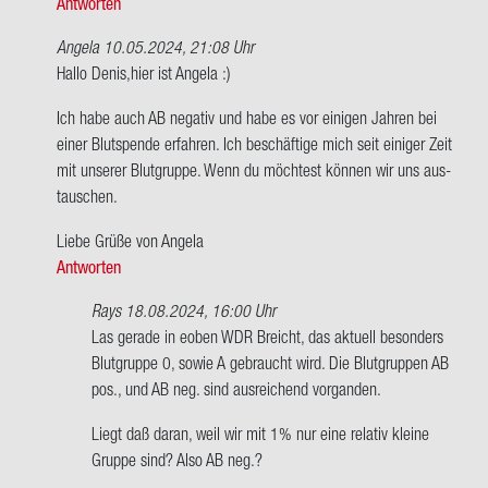
Antworten
von
Denis
Angela
10.05.2024, 21:08 Uhr
Ant­
Hallo Denis,hier ist An­ge­la :)
wort
Ich habe auch AB ne­ga­tiv und habe es vor ei­ni­gen Jah­ren bei
auf
einer Blut­spen­de er­fah­ren. Ich be­schäf­ti­ge mich seit ei­ni­ger Zeit
Ich
mit un­se­rer Blut­grup­pe. Wenn du möch­test kön­nen wir uns aus­
habe
tau­schen.
AB
Ne­
Liebe Grüße von An­ge­la
ga­
Antworten
tiv.
macht…
Rays
18.08.2024, 16:00 Uhr
von
Ant­
Las ge­ra­de in eoben WDR Breicht, das ak­tu­ell be­son­ders
Denis
wort
Blut­grup­pe 0, sowie A ge­braucht wird. Die Blut­grup­pen AB
auf
pos., und AB neg. sind aus­rei­chend vor­gan­den.
Hallo
Liegt daß daran, weil wir mit 1% nur eine re­la­tiv klei­ne
Denis,hier
Grup­pe sind? Also AB neg.?
ist