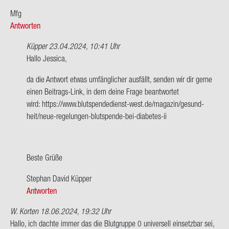
Mfg
Antworten
Küpper
23.04.2024, 10:41 Uhr
Ant­
Hallo Jes­si­ca,
wort
da die Ant­wort etwas um­fäng­li­cher aus­fällt, sen­den wir dir gerne
auf
einen Beitrags-​Link, in dem deine Frage be­ant­wor­tet
Darf
wird: https://www.blutspendedienst-​west.de/ma­ga­zin/ge­sund­
ich
heit/neue-​regelungen-blutspende-bei-diabetes-ii
mit
Dia­
be­
tes
Beste Grüße
Typ
Ste­phan David Küp­per
2…
Antworten
von
Jes­
W. Korten
18.06.2024, 19:32 Uhr
si­
Hallo, ich dach­te immer das die Blut­grup­pe 0 uni­ver­sell ein­setz­bar sei,