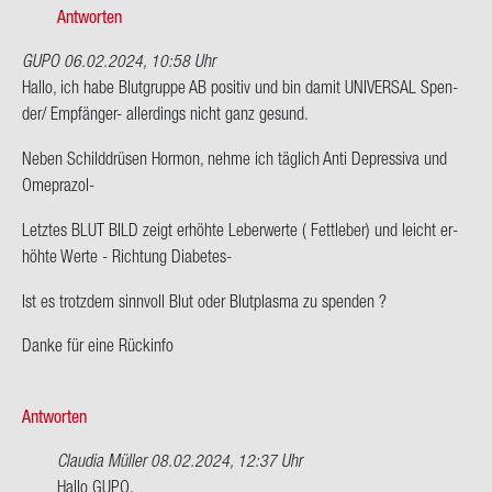
onym
Antworten
GUPO
06.02.2024, 10:58 Uhr
Hallo, ich habe Blut­grup­pe AB po­si­tiv und bin damit UNI­VER­SAL Spen­
der/ Empfänger-​ al­ler­dings nicht ganz ge­sund.
Neben Schild­drü­sen Hor­mon, nehme ich täg­lich Anti De­pres­si­va und
Omeprazol-​
Letz­tes BLUT BILD zeigt er­höh­te Le­ber­wer­te ( Fett­le­ber) und leicht er­
höh­te Werte - Rich­tung Diabetes-​
Ist es trotz­dem sinn­voll Blut oder Blut­plas­ma zu spen­den ?
Danke für eine Rück­in­fo
Antworten
Claudia Müller
08.02.2024, 12:37 Uhr
Ant­
Hallo GUPO,