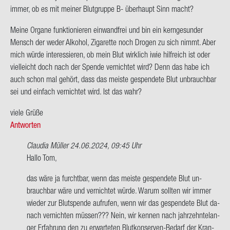
immer, ob es mit mei­ner Blut­grup­pe B- über­haupt Sinn macht?
Meine Or­ga­ne funk­tio­nie­ren ein­wand­frei und bin ein kern­ge­sun­der
Mensch der weder Al­ko­hol, Zi­ga­ret­te noch Dro­gen zu sich nimmt. Aber
mich würde in­ter­es­sie­ren, ob mein Blut wirk­lich iwie hilf­reich ist oder
viel­leicht doch nach der Spen­de ver­nich­tet wird? Denn das habe ich
auch schon mal ge­hört, dass das meis­te ge­spen­de­te Blut un­brauch­bar
sei und ein­fach ver­nich­tet wird. Ist das wahr?
viele Grüße
Antworten
Claudia Müller
24.06.2024, 09:45 Uhr
Ant­
Hallo Tom,
wort
das wäre ja furcht­bar, wenn das meis­te ge­spen­de­te Blut un­
auf
brauch­bar wäre und ver­nich­tet würde. Warum soll­ten wir immer
Hallo
wie­der zur Blut­spen­de auf­ru­fen, wenn wir das ge­spen­de­te Blut da­
zu­
nach ver­nich­ten müs­sen??? Nein, wir ken­nen nach jahr­zehn­te­lan­
sam­
ger Er­fah­rung den zu er­war­te­ten Blutkonserven-​Bedarf der Kran­