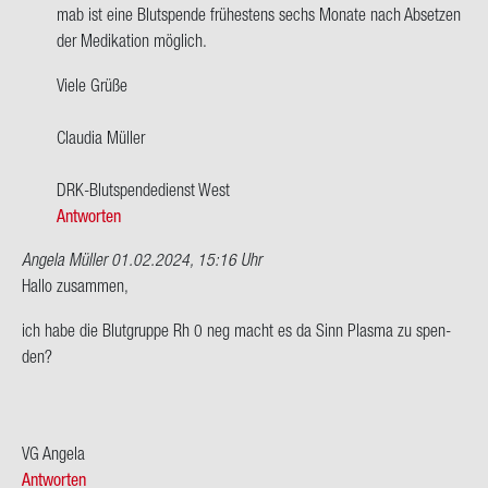
po­
m­ab ist eine Blut­spen­de frü­hes­tens sechs Mo­na­te nach Ab­set­zen
si­
der Me­di­ka­ti­on mög­lich.
tiv,
Viele Grüße
bin
50…
Clau­dia Mül­ler
von
Ingo
DRK-​Blutspendedienst West
Antworten
Angela Müller
01.02.2024, 15:16 Uhr
Hallo zu­sam­men,
ich habe die Blut­grup­pe Rh 0 neg macht es da Sinn Plas­ma zu spen­
den?
VG An­ge­la
Antworten