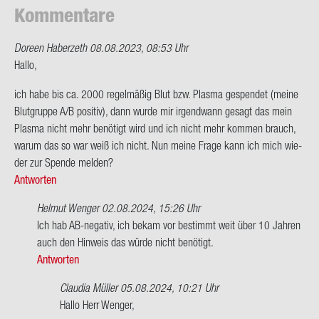
Kom­men­ta­re
Doreen Haberzeth
08.08.2023, 08:53 Uhr
Hallo,
ich habe bis ca. 2000 re­gel­mä­ßig Blut bzw. Plas­ma ge­spen­det (meine
Blut­grup­pe A/B po­si­tiv), dann wurde mir ir­gend­wann ge­sagt das mein
Plas­ma nicht mehr be­nö­tigt wird und ich nicht mehr kom­men brauch,
warum das so war weiß ich nicht. Nun meine Frage kann ich mich wie­
der zur Spen­de mel­den?
Antworten
Helmut Wenger
02.08.2024, 15:26 Uhr
Ant­
Ich hab AB-​negativ, ich bekam vor be­stimmt weit über 10 Jah­ren
wort
auch den Hin­weis das würde nicht be­nö­tigt.
auf
Antworten
Hallo,
Claudia Müller
05.08.2024, 10:21 Uhr
ich
Ant­
Hallo Herr Wen­ger,
habe