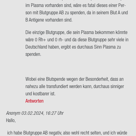
wort
im Plas­ma vor­han­den sind, wäre es fatal die­ses einer Per­
auf
son mit Blut­grup­pe AB zu spen­den, da in sei­nem Blut A und
Hallo
B An­ti­ge­ne vor­han­den sind.
Frau
Die ein­zi­ge Blut­grup­pe, die sein Plas­ma be­kom­men könn­te
Mül­
wäre 0 Rh+ und 0 rh- und da diese Blut­grup­pe sehr viele in
ler,
Deutsch­land haben, er­gibt es durch­aus Sinn Plas­ma zu
mit
spen­den.
der…
von
Clau­
dia
Wobei eine Blut­spen­de wegen der Be­son­der­heit, dass an
Mül­
na­he­zu alle trans­fun­diert wer­den kann, durch­aus sin­ni­ger
ler
und kost­ba­rer ist.
Antworten
Anonym
03.02.2024, 16:27 Uhr
Hallo,
ich habe Blut­grup­pe AB ne­ga­tiv, also wohl recht sel­ten, und ich würde