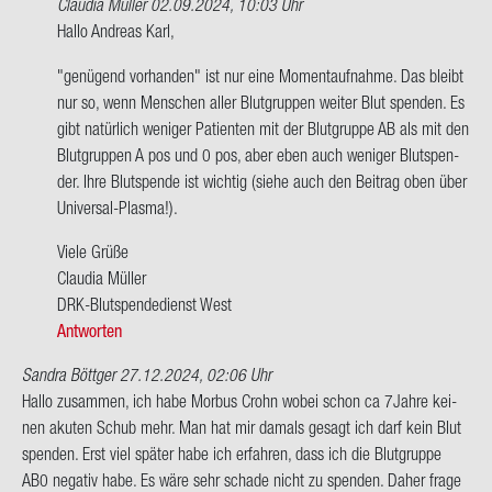
Claudia Müller
02.09.2024, 10:03 Uhr
Ant­
Hallo An­dre­as Karl,
wort
"ge­nü­gend vor­han­den" ist nur eine Mo­ment­auf­nah­me. Das bleibt
auf
nur so, wenn Men­schen aller Blut­grup­pen wei­ter Blut spen­den. Es
Hallo
gibt na­tür­lich we­ni­ger Pa­ti­en­ten mit der Blut­grup­pe AB als mit den
Ich
Blut­grup­pen A pos und 0 pos, aber eben auch we­ni­ger Blut­spen­
bin
der. Ihre Blut­spen­de ist wich­tig (siehe auch den Bei­trag oben über
jetzt…
Universal-​Plasma!).
von
An­
Viele Grüße
dre­
Clau­dia Mül­ler
as
DRK-​Blutspendedienst West
Karl
Antworten
Sandra Böttger
27.12.2024, 02:06 Uhr
Hallo zu­sam­men, ich habe Mor­bus Crohn wobei schon ca 7Jahre kei­
nen aku­ten Schub mehr. Man hat mir da­mals ge­sagt ich darf kein Blut
spen­den. Erst viel spä­ter habe ich er­fah­ren, dass ich die Blut­grup­pe
AB0 ne­ga­tiv habe. Es wäre sehr scha­de nicht zu spen­den. Daher frage