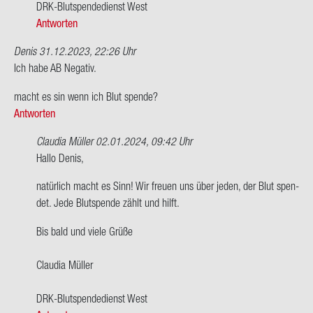
DRK-​Blutspendedienst West
Antworten
Denis
31.12.2023, 22:26 Uhr
Ich habe AB Ne­ga­tiv.
macht es sin wenn ich Blut spen­de?
Antworten
Claudia Müller
02.01.2024, 09:42 Uhr
Ant­
Hallo Denis,
wort
na­tür­lich macht es Sinn! Wir freu­en uns über jeden, der Blut spen­
auf
det. Jede Blut­spen­de zählt und hilft.
Ich
habe
Bis bald und viele Grüße
AB
Ne­
Clau­dia Mül­ler
ga­
tiv.
DRK-​Blutspendedienst West
macht…