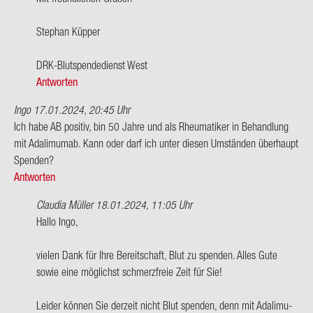
von
Issel-​
Ste­phan Küp­per
Domberg
DRK-​Blutspendedienst West
Antworten
Ingo
17.01.2024, 20:45 Uhr
Ich habe AB po­si­tiv, bin 50 Jahre und als Rheu­ma­ti­ker in Be­hand­lung
mit Ada­li­mu­m­ab. Kann oder darf ich unter die­sen Um­stän­den über­haupt
Spen­den?
Antworten
Claudia Müller
18.01.2024, 11:05 Uhr
Ant­
Hallo Ingo,
wort
auf
vie­len Dank für Ihre Be­reit­schaft, Blut zu spen­den. Alles Gute
Ich
sowie eine mög­lichst schmerz­freie Zeit für Sie!
habe
AB
Lei­der kön­nen Sie der­zeit nicht Blut spen­den, denn mit Ada­li­mu­