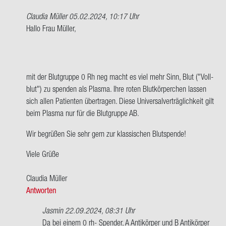
Claudia Müller
05.02.2024, 10:17 Uhr
Ant­
Hallo Frau Mül­ler,
wort
auf
Hallo
zu­
mit der Blut­grup­pe 0 Rh neg macht es viel mehr Sinn, Blut ("Voll­
sam­
blut") zu spen­den als Plas­ma. Ihre roten Blut­kör­per­chen las­sen
men,
sich allen Pa­ti­en­ten über­tra­gen. Diese Uni­ver­sal­ver­träg­lich­keit gilt
ich
beim Plas­ma nur für die Blut­grup­pe AB.
habe…
Wir be­grü­ßen Sie sehr gern zur klas­si­schen Blut­spen­de!
von
An­
Viele Grüße
ge­
la
Clau­dia Mül­ler
Mül­
Antworten
ler
Jasmin
22.09.2024, 08:31 Uhr
Ant­
Da bei einem 0 rh- Spen­der, A An­ti­kör­per und B An­ti­kör­per