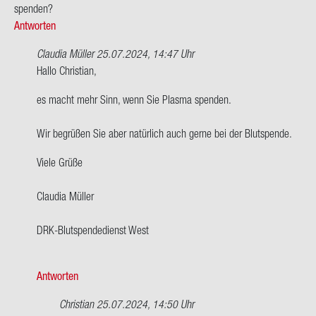
spen­den?
Antworten
Claudia Müller
25.07.2024, 14:47 Uhr
Ant­
Hallo Chris­ti­an,
wort
es macht mehr Sinn, wenn Sie Plas­ma spen­den.
auf
Hallo,
Wir be­grü­ßen Sie aber na­tür­lich auch gerne bei der Blut­spen­de.
ich
bin
Viele Grüße
AB
ne­
Clau­dia Mül­ler
ga­
tiv…
DRK-​Blutspendedienst West
von
Chris­
ti­
Antworten
an
Christian
25.07.2024, 14:50 Uhr