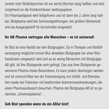
zen­trat roter Blut­kör­per­chen ist nur sechs Wo­chen lang halt­bar und wird
um­ge­hend an die Kran­ken­häu­ser wei­ter­ge­ge­ben.
Ein Plas­ma­prä­pa­rat
wird tief­ge­fro­ren und ist dann bis 3 Jahre lang halt­
bar. Blut­plas­ma wird bei Ge­rin­nungs­stö­run­gen, bei gro­ßem Blut­ver­lust
und als Aus­gangs­stoff für Arz­nei­mit­tel ein­ge­setzt.
Ihr AB-​Plasma ver­tra­gen alle Men­schen – es ist uni­ver­sell
Ihr Blut ist eine Ra­ri­tät bei den Blut­grup­pen. Da in The­ra­pie und Not­fall­
ver­sor­gung mög­lichst immer Blut der­sel­ben Blut­grup­pe bei einer Blut­
trans­fu­si­on ein­ge­setzt wird und es so wenig Men­schen mit Blut­grup­pe
AB gibt, ist Ihre Blut­spen­de sehr ge­fragt. Das aus Ihrer Blut­spen­de ge­
won­ne­ne Plas­ma etwas Be­son­de­res.
Es kann jedem über­tra­gen wer­den
und ist un­ver­zicht­bar bei der Erst­ver­sor­gung von Unfall-​ und Brand­op­
fern sowie bei Pa­ti­en­ten mit be­stimm­ten Au­to­im­mun­erkran­kun­gen, die
einen Plas­ma­aus­tausch brau­chen. Plas­ma der Blut­grup­pe AB ist so ge­
nann­tes „Uni­ver­sal­plas­ma“.
Geh Blut spen­den wenn du ein ABler bist!