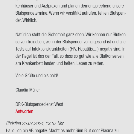
men,
ken­häu­ser und Arzt­pra­xen und pla­nen dem­entspre­chend un­se­re
ich
Blut­spen­de­ter­mi­ne. Wenn wir ver­stärkt auf­ru­fen, feh­len Blut­spen­
bin
der. Wirk­lich.
bei…
von
Na­tür­lich steht die Si­cher­heit ganz oben. Wir kön­nen nur Blut­kon­
Tom
ser­ven frei­ge­ben, wenn der Blut­spen­der völ­lig ge­sund ist und alle
Tests auf In­fek­ti­ons­krank­hei­ten (HIV, He­pa­ti­tis,...) ne­ga­tiv sind. In
der Regel ist das der Fall, so dass so gut wie alle Blut­kon­ser­ven
am Kran­ken­bett lan­den und hel­fen, Leben zu ret­ten.
Viele Grüße und bis bald!
Clau­dia Mül­ler
DRK-​Blutspendedienst West
Antworten
Christian
25.07.2024, 13:57 Uhr
Hallo, ich bin AB ne­ga­tiv. Macht es mehr Sinn Blut oder Plas­ma zu