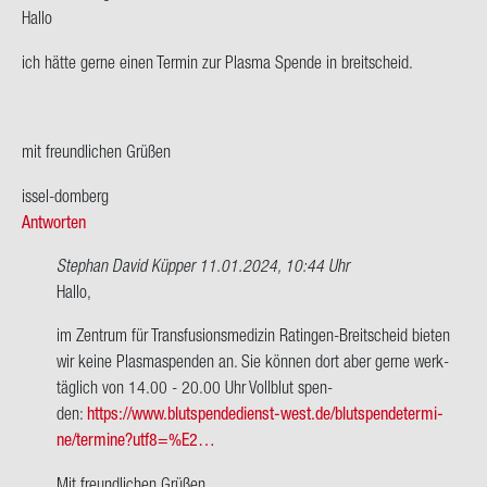
Hallo
ich hätte gerne einen Ter­min zur Plas­ma Spen­de in breit­scheid.
mit freund­li­chen Grü­ßen
issel-​domberg
Antworten
Stephan David Küpper
11.01.2024, 10:44 Uhr
Ant­
Hallo,
wort
im Zen­trum für Trans­fu­si­ons­me­di­zin Ratingen-​Breitscheid bie­ten
auf
wir keine Plas­ma­spen­den an. Sie kön­nen dort aber gerne werk­
Hallo
täg­lich von 14.00 - 20.00 Uhr Voll­blut spen­
ich
den:
https://www.blutspendedienst-​west.de/blut­spen­de­ter­mi­
hätte
ne/ter­mi­ne?utf8=%E2…
gerne
einen…
Mit freund­li­chen Grü­ßen