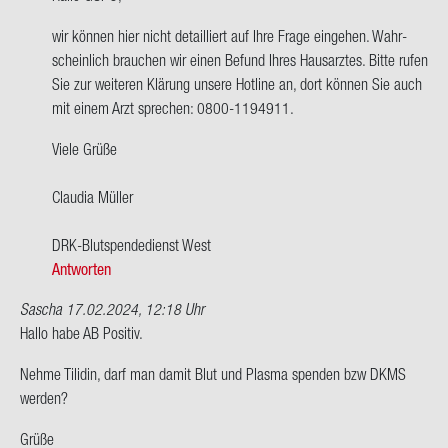
wort
wir kön­nen hier nicht de­tail­liert auf Ihre Frage ein­ge­hen. Wahr­
auf
schein­lich brau­chen wir einen Be­fund Ihres Haus­arz­tes. Bitte rufen
Hallo,
Sie zur wei­te­ren Klä­rung un­se­re Hot­line an, dort kön­nen Sie auch
ich
mit einem Arzt spre­chen: 0800-​1194911.
habe
Blut­
Viele Grüße
grup­
pe…
Clau­dia Mül­ler
von
GUPO
DRK-​Blutspendedienst West
Antworten
Sascha
17.02.2024, 12:18 Uhr
Hallo habe AB Po­si­tiv.
Nehme Ti­li­din, darf man damit Blut und Plas­ma spen­den bzw DKMS
wer­den?
Grüße