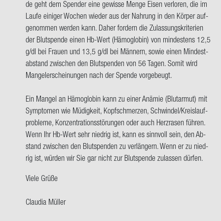
de geht dem Spen­der eine ge­wis­se Menge Eisen ver­lo­ren, die im
hab
Laufe ei­ni­ger Wo­chen wie­der aus der Nah­rung in den Kör­per auf­
AB+
ge­nom­men wer­den kann. Daher for­dern die Zu­las­sungs­kri­te­ri­en
und
der Blut­spen­de einen Hb-​Wert (Hä­mo­glo­bin) von min­des­tens 12,5
geh
g/dl bei Frau­en und 13,5 g/dl bei Män­nern, sowie einen Min­dest­
so
ab­stand zwi­schen den Blut­spen­den von 56 Tagen. Somit wird
oft…
Man­gel­er­schei­nun­gen nach der Spen­de vor­ge­beugt.
von
Frank
Ein Man­gel an Hä­mo­glo­bin kann zu einer An­ämie (Blut­ar­mut) mit
Sprün­
Sym­pto­men wie Mü­dig­keit, Kopf­schmer­zen, Schwin­del/Kreis­lauf­
ken
pro­ble­me, Kon­zen­tra­ti­ons­stö­run­gen oder auch Herz­ra­sen füh­ren.
Wenn Ihr Hb-​Wert sehr nied­rig ist, kann es sinn­voll sein, den Ab­
stand zwi­schen den Blut­spen­den zu ver­län­gern. Wenn er zu nied­
rig ist, wür­den wir Sie gar nicht zur Blut­spen­de zu­las­sen dür­fen.
Viele Grüße
Clau­dia Mül­ler