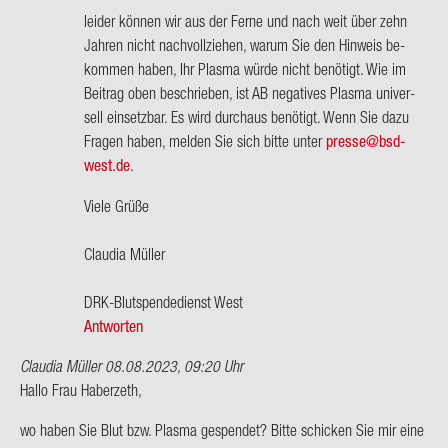
wort
bis
lei­der kön­nen wir aus der Ferne und nach weit über zehn
auf
ca.
Jah­ren nicht nach­voll­zie­hen, warum Sie den Hin­weis be­
Ich
2000…
kom­men haben, Ihr Plas­ma würde nicht be­nö­tigt. Wie im
hab
von
Bei­trag oben be­schrie­ben, ist AB ne­ga­ti­ves Plas­ma uni­ver­
AB-​
Do­
sell ein­setz­bar. Es wird durch­aus be­nö­tigt. Wenn Sie dazu
negativ,
reen
Fra­gen haben, mel­den Sie sich bitte unter
pres­se@bs­d­
ich…
Ha­
west.de
.
von
ber­
Hel­
zeth
Viele Grüße
mut
Wen­
Clau­dia Mül­ler
ger
DRK-​Blutspendedienst West
Antworten
Claudia Müller
08.08.2023, 09:20 Uhr
Hallo Frau Ha­ber­zeth,
wo haben Sie Blut bzw. Plas­ma ge­spen­det? Bitte schi­cken Sie mir eine