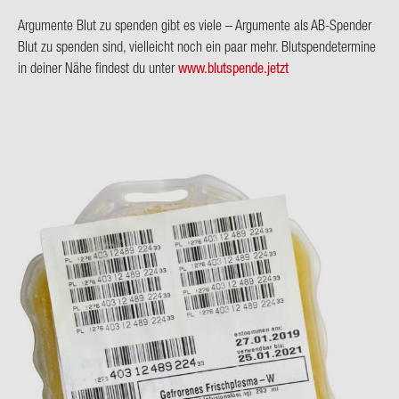
Ar­gu­men­te Blut zu spen­den gibt es viele – Ar­gu­men­te als AB-​Spender
Blut zu spen­den sind, viel­leicht noch ein paar mehr. Blut­spen­de­ter­mi­ne
in dei­ner Nähe fin­dest du unter
www.blut­spen­de.jetzt