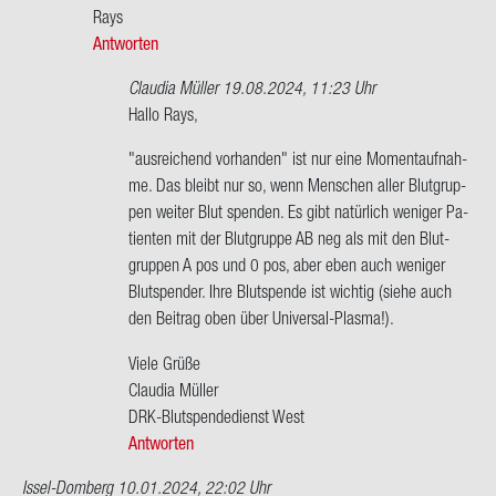
An­
Rays
ge­
Antworten
la
…
Claudia Müller
19.08.2024, 11:23 Uhr
von
Ant­
Hallo Rays,
An­
wort
"aus­rei­chend vor­han­den" ist nur eine Mo­ment­auf­nah­
ge­
auf
me. Das bleibt nur so, wenn Men­schen aller Blut­grup­
la
Las
pen wei­ter Blut spen­den. Es gibt na­tür­lich we­ni­ger Pa­
ge­
ti­en­ten mit der Blut­grup­pe AB neg als mit den Blut­
ra­
grup­pen A pos und 0 pos, aber eben auch we­ni­ger
de
Blut­spen­der. Ihre Blut­spen­de ist wich­tig (siehe auch
in
den Bei­trag oben über Universal-​Plasma!).
eoben
WDR…
Viele Grüße
von
Clau­dia Mül­ler
Rays
DRK-​Blutspendedienst West
Antworten
Issel-Domberg
10.01.2024, 22:02 Uhr