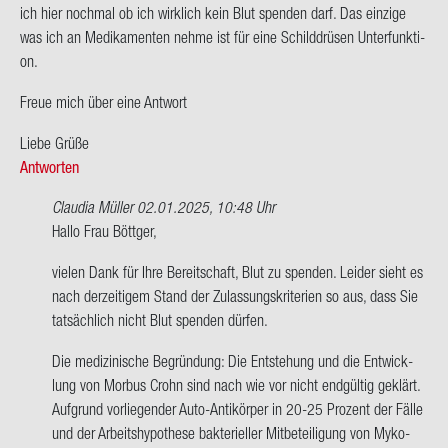
ich hier noch­mal ob ich wirk­lich kein Blut spen­den darf. Das ein­zi­ge
was ich an Me­di­ka­men­ten nehme ist für eine Schild­drü­sen Un­ter­funk­ti­
on.
Freue mich über eine Ant­wort
Liebe Grüße
Antworten
Claudia Müller
02.01.2025, 10:48 Uhr
Ant­
Hallo Frau Bött­ger,
wort
vie­len Dank für Ihre Be­reit­schaft, Blut zu spen­den. Lei­der sieht es
auf
nach der­zei­ti­gem Stand der Zu­las­sungs­kri­te­ri­en so aus, dass Sie
Hallo
tat­säch­lich nicht Blut spen­den dür­fen.
zu­
sam­
Die me­di­zi­ni­sche Be­grün­dung: Die Ent­ste­hung und die Ent­wick­
men,
lung von Mor­bus Crohn sind nach wie vor nicht end­gül­tig ge­klärt.
ich
Auf­grund vor­lie­gen­der Auto-​Antikörper in 20-25 Pro­zent der Fälle
habe…
und der Ar­beits­hy­po­the­se bak­te­ri­el­ler Mit­be­tei­li­gung von My­ko­
von