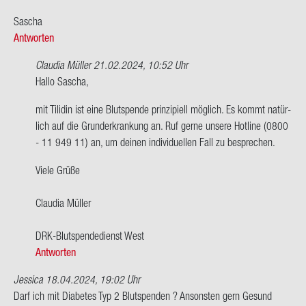
Sa­scha
Antworten
Claudia Müller
21.02.2024, 10:52 Uhr
Ant­
Hallo Sa­scha,
wort
mit Ti­li­din ist eine Blut­spen­de prin­zi­pi­ell mög­lich. Es kommt na­tür­
auf
lich auf die Grund­er­kran­kung an. Ruf gerne un­se­re Hot­line (0800
Hallo
- 11 949 11) an, um dei­nen in­di­vi­du­el­len Fall zu be­spre­chen.
habe
AB
Viele Grüße
Po­
si­
Clau­dia Mül­ler
tiv. …
von
DRK-​Blutspendedienst West
Sa­
Antworten
scha
Jessica
18.04.2024, 19:02 Uhr
Darf ich mit Dia­be­tes Typ 2 Blut­spen­den ? An­sons­ten gern Ge­sund