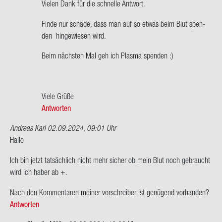
Ant­
Vie­len Dank für die schnel­le Ant­wort.
wort
Finde nur scha­de, dass man auf so etwas beim Blut spen­
auf
den hin­ge­wie­sen wird.
Hallo
Chris­
Beim nächs­ten Mal geh ich Plas­ma spen­den :)
ti­
an,
es
Viele Grüße
macht…
Antworten
von
Clau­
Andreas Karl
02.09.2024, 09:01 Uhr
dia
Hallo
Mül­
ler
Ich bin jetzt tat­säch­lich nicht mehr si­cher ob mein Blut noch ge­braucht
wird ich haber ab +.
Nach den Kom­men­ta­ren mei­ner vor­schrei­ber ist ge­nü­gend vor­han­den?
Antworten