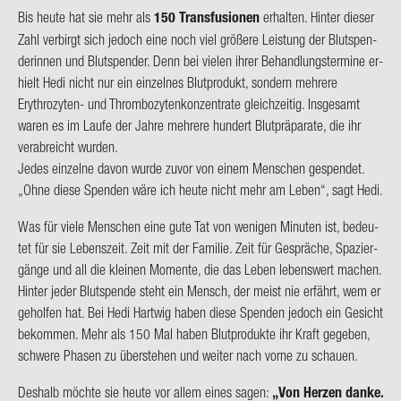
Bis heute hat sie mehr als
150 Trans­fu­sio­nen
er­hal­ten. Hin­ter die­ser
Zahl ver­birgt sich je­doch eine noch viel grö­ße­re Leis­tung der Blut­spen­
de­rin­nen und Blut­spen­der. Denn bei vie­len ihrer Be­hand­lungs­ter­mi­ne er­
hielt Hedi nicht nur ein ein­zel­nes Blut­pro­dukt, son­dern meh­re­re
Erythrozyten-​ und Throm­bo­zy­ten­kon­zen­tra­te gleich­zei­tig. Ins­ge­samt
waren es im Laufe der Jahre meh­re­re hun­dert Blut­prä­pa­ra­te, die ihr
ver­ab­reicht wur­den.
Jedes ein­zel­ne davon wurde zuvor von einem Men­schen ge­spen­det.
„Ohne diese Spen­den wäre ich heute nicht mehr am Leben“, sagt Hedi.
Was für viele Men­schen eine gute Tat von we­ni­gen Mi­nu­ten ist, be­deu­
tet für sie Le­bens­zeit. Zeit mit der Fa­mi­lie. Zeit für Ge­sprä­che, Spa­zier­
gän­ge und all die klei­nen Mo­men­te, die das Leben le­bens­wert ma­chen.
Hin­ter jeder Blut­spen­de steht ein Mensch, der meist nie er­fährt, wem er
ge­hol­fen hat. Bei Hedi Hart­wig haben diese Spen­den je­doch ein Ge­sicht
be­kom­men. Mehr als 150 Mal haben Blut­pro­duk­te ihr Kraft ge­ge­ben,
schwe­re Pha­sen zu über­ste­hen und wei­ter nach vorne zu schau­en.
Des­halb möch­te sie heute vor allem eines sagen:
„Von Her­zen danke.