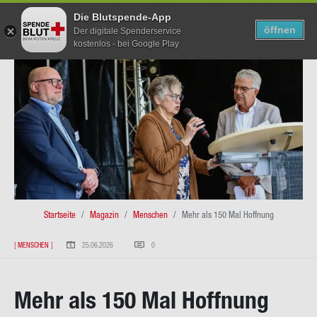
Die Blutspende-App
TERMIN SUCHEN
SUCHEN
öffnen
Der digitale Spenderservice
kostenlos - bei Google Play
Direkt
zum
Inhalt
Pfad­
Startseite
Magazin
Menschen
Mehr als 150 Mal Hoffnung
na­
[
MENSCHEN
]
25.06.2026
0
vi­
ga­
Mehr als 150 Mal Hoff­nung
ti­