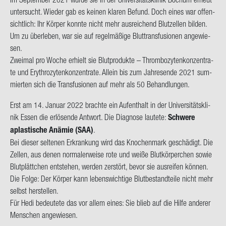
un­ter­sucht. Wie­der gab es kei­nen kla­ren Be­fund. Doch eines war of­fen­
sicht­lich: Ihr Kör­per konn­te nicht mehr aus­rei­chend Blut­zel­len bil­den.
Um zu über­le­ben, war sie auf re­gel­mä­ßi­ge Blut­trans­fu­sio­nen an­ge­wie­
sen.
Zwei­mal pro Woche er­hielt sie Blut­pro­duk­te – Throm­bo­zy­ten­kon­zen­tra­
te und Ery­thro­zy­ten­kon­zen­tra­te. Al­lein bis zum Jah­res­en­de 2021 sum­
mier­ten sich die Trans­fu­sio­nen auf mehr als 50 Be­hand­lun­gen.
Erst am 14. Ja­nu­ar 2022 brach­te ein Auf­ent­halt in der Uni­ver­si­täts­kli­
nik Essen die er­lö­sen­de Ant­wort. Die Dia­gno­se lau­te­te:
Schwe­re
aplas­ti­sche An­ämie (SAA)
.
Bei die­ser sel­te­nen Er­kran­kung wird das Kno­chen­mark ge­schä­digt. Die
Zel­len, aus denen nor­ma­ler­wei­se rote und weiße Blut­kör­per­chen sowie
Blut­plätt­chen ent­ste­hen, wer­den zer­stört, bevor sie aus­rei­fen kön­nen.
Die Folge: Der Kör­per kann le­bens­wich­ti­ge Blut­be­stand­tei­le nicht mehr
selbst her­stel­len.
Für Hedi be­deu­te­te das vor allem eines: Sie blieb auf die Hilfe an­de­rer
Men­schen an­ge­wie­sen.