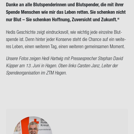
Danke an alle Blut­spen­de­rin­nen und Blut­spen­der, die mit ihrer
Spen­de Men­schen wie mir das Leben ret­ten. Sie schen­ken nicht
nur Blut – Sie schen­ken Hoff­nung, Zu­ver­sicht und Zu­kunft.“
Hedis Ge­schich­te zeigt ein­drucks­voll, wie wich­tig jede ein­zel­ne Blut­
spen­de ist. Denn hin­ter jeder Kon­ser­ve steht die Chan­ce auf ein wei­te­
res Leben, einen wei­te­ren Tag, einen wei­te­ren ge­mein­sa­men Mo­ment.
Un­se­re Fotos zei­gen Hedi Hart­wig mit Pres­se­spre­cher Ste­phan David
Küp­per am 13. Juni in Hagen. Oben links Cars­ten Janz, Lei­ter der
Spen­de­or­ga­ni­sa­ti­on im ZTM Hagen.