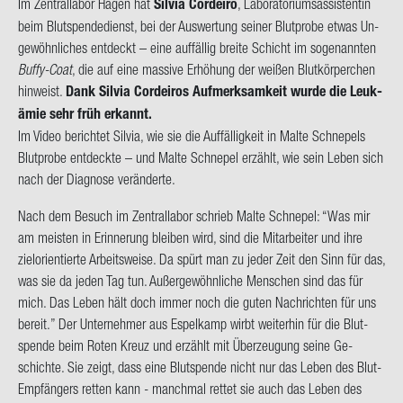
Im Zen­tral­la­bor Hagen hat
Sil­via Cordei­ro
, La­bo­ra­to­ri­um­s­as­sis­ten­tin
beim Blut­spen­de­dienst, bei der Aus­wer­tung sei­ner Blut­pro­be etwas Un­
ge­wöhn­li­ches ent­deckt – eine auf­fäl­lig brei­te Schicht im so­ge­nann­ten
Buffy-​Coat
, die auf eine mas­si­ve Er­hö­hung der wei­ßen Blut­kör­per­chen
hin­weist.
Dank Sil­via Cordei­ros Auf­merk­sam­keit wurde die Leuk­
ämie sehr früh er­kannt.
Im Video be­rich­tet Sil­via, wie sie die Auf­fäl­lig­keit in Malte Schne­pels
Blut­pro­be ent­deck­te – und Malte Schne­pel er­zählt, wie sein Leben sich
nach der Dia­gno­se ver­än­der­te.
Nach dem Be­such im Zen­tral­la­bor schrieb Malte Schne­pel: “Was mir
am meis­ten in Er­in­ne­rung blei­ben wird, sind die Mit­ar­bei­ter und ihre
ziel­ori­en­tier­te Ar­beits­wei­se. Da spürt man zu jeder Zeit den Sinn für das,
was sie da jeden Tag tun. Au­ßer­ge­wöhn­li­che Men­schen sind das für
mich. Das Leben hält doch immer noch die guten Nach­rich­ten für uns
be­reit.” Der Un­ter­neh­mer aus Es­pel­kamp wirbt wei­ter­hin für die Blut­
spen­de beim Roten Kreuz und er­zählt mit Über­zeu­gung seine Ge­
schich­te. Sie zeigt, dass eine Blut­spen­de nicht nur das Leben des Blut-​
Empfängers ret­ten kann - manch­mal ret­tet sie auch das Leben des