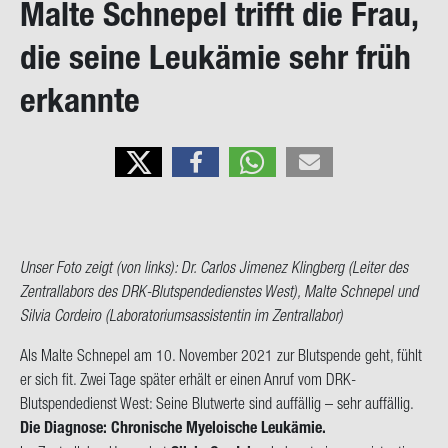
Malte Schne­pel trifft die Frau,
on
die seine Leuk­ämie sehr früh
er­kann­te
Unser Foto zeigt (von links): Dr. Car­los Ji­me­nez Kling­berg (Lei­ter des
Zen­tral­la­bors des DRK-​Blutspendedienstes West), Malte Schne­pel und
Sil­via Cordei­ro (La­bo­ra­to­ri­um­s­as­sis­ten­tin im Zen­tral­la­bor)
Als Malte Schne­pel am 10. No­vem­ber 2021 zur Blut­spen­de geht, fühlt
er sich fit. Zwei Tage spä­ter er­hält er einen Anruf vom DRK-​
Blutspendedienst West: Seine Blut­wer­te sind auf­fäl­lig – sehr auf­fäl­lig.
Die Dia­gno­se:
Chro­ni­sche Mye­loi­sche Leuk­ämie.