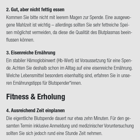
2. Gut, aber nicht fet­tig essen
Kom­men Sie bitte nicht mit lee­rem Magen zur Spen­de. Eine aus­ge­wo­
ge­ne Mahl­zeit ist wich­tig – al­ler­dings soll­ten Sie sehr fett­rei­che Spei­
sen mög­lichst ver­mei­den, da diese die Qua­li­tät des Blut­plas­mas be­ein­
flus­sen kön­nen.
3. Ei­sen­rei­che Er­näh­rung
Ein sta­bi­ler Hä­mo­glo­bin­wert (Hb-​Wert) ist Vor­aus­set­zung für eine Spen­
de. Ach­ten Sie des­halb schon im All­tag auf eine ei­sen­rei­che Er­näh­rung.
Wel­che Le­bens­mit­tel be­son­ders ei­sen­hal­tig sind, er­fah­ren Sie in un­se­
ren Er­näh­rungs­tipps für Blut­spen­der*innen.
Fit­ness & Er­ho­lung
4. Aus­rei­chend Zeit ein­pla­nen
Die ei­gent­li­che Blut­spen­de dau­ert nur etwa zehn Mi­nu­ten. Für den ge­
sam­ten Ter­min in­klu­si­ve An­mel­dung und me­di­zi­ni­scher Vor­un­ter­su­chung
soll­ten Sie sich je­doch rund eine Stun­de Zeit neh­men.