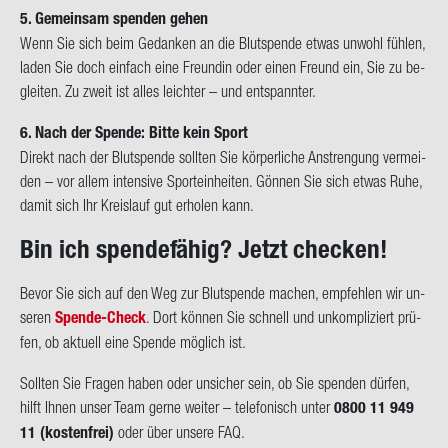
5. Ge­mein­sam spen­den gehen
Wenn Sie sich beim Ge­dan­ken an die Blut­spen­de etwas un­wohl füh­len,
laden Sie doch ein­fach eine Freun­din oder einen Freund ein, Sie zu be­
glei­ten. Zu zweit ist alles leich­ter – und ent­spann­ter.
6. Nach der Spen­de: Bitte kein Sport
Di­rekt nach der Blut­spen­de soll­ten Sie kör­per­li­che An­stren­gung ver­mei­
den – vor allem in­ten­si­ve Sport­ein­hei­ten. Gön­nen Sie sich etwas Ruhe,
damit sich Ihr Kreis­lauf gut er­ho­len kann.
Bin ich spen­de­fä­hig? Jetzt che­cken!
Bevor Sie sich auf den Weg zur Blut­spen­de ma­chen, emp­feh­len wir un­
se­ren
Spende-​Check
. Dort kön­nen Sie schnell und un­kom­pli­ziert prü­
fen, ob ak­tu­ell eine Spen­de mög­lich ist.
Soll­ten Sie Fra­gen haben oder un­si­cher sein, ob Sie spen­den dür­fen,
hilft Ihnen unser Team gerne wei­ter – te­le­fo­nisch unter
0800 11 949
11 (kos­ten­frei)
oder über un­se­re FAQ.