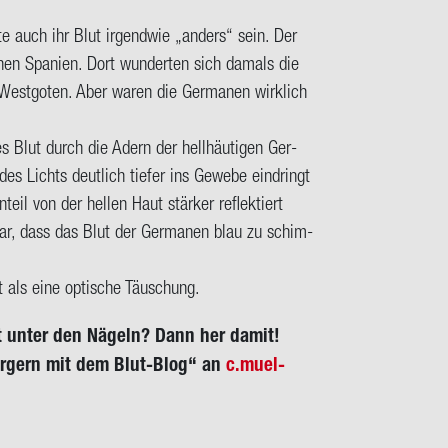
e auch ihr Blut ir­gend­wie „an­ders“ sein. Der
chen Spa­ni­en. Dort wun­der­ten sich da­mals die
 West­go­ten. Aber waren die Ger­ma­nen wirk­lich
es Blut durch die Adern der hell­häu­ti­gen Ger­
des Lichts deut­lich tie­fer ins Ge­we­be ein­dringt
teil von der hel­len Haut stär­ker re­flek­tiert
war, dass das Blut der Ger­ma­nen blau zu schim­
als eine op­ti­sche Täu­schung.
t unter den Nä­geln? Dann her damit!
er­gern mit dem Blut-​Blog“ an
c.mu­el­