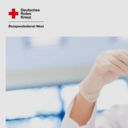
Fin­den und re­ser­vie­ren Sie Ihren Blut­spen­de­
Direkt
zum
Inhalt