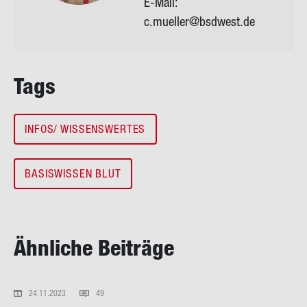
E-Mail:
c.mueller@bsdwest.de
Tags
INFOS/ WISSENSWERTES
BASISWISSEN BLUT
Ähn­li­che Bei­trä­ge
24.11.2023
49