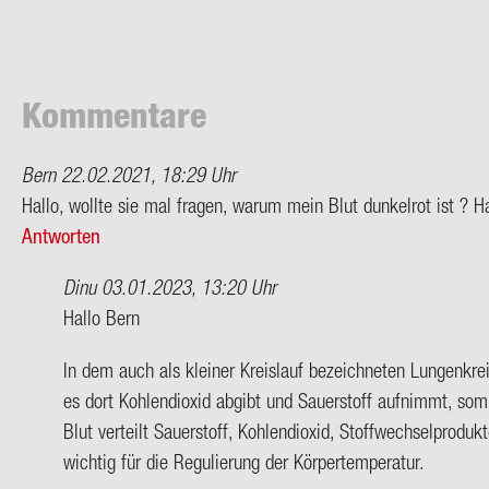
Kom­men­ta­re
Bern
22.02.2021, 18:29 Uhr
Hallo, woll­te sie mal fra­gen, warum mein Blut dun­kel­rot ist ? Ha
Antworten
Dinu
03.01.2023, 13:20 Uhr
Ant­
Hallo Bern
wort
In dem auch als klei­ner Kreis­lauf be­zeich­ne­ten Lun­gen­kre
auf
es dort Koh­len­di­oxid ab­gibt und Sauer­stoff auf­nimmt, somi
Hallo,
Blut ver­teilt Sauer­stoff, Koh­len­di­oxid, Stoff­wech­sel­pro­d
woll­
wich­tig für die Re­gu­lie­rung der Kör­per­tem­pe­ra­tur.
te