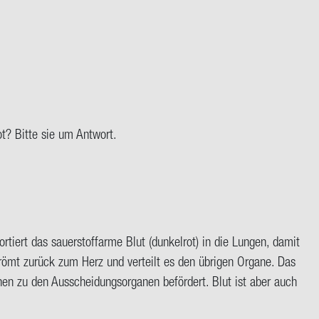
rot? Bitte sie um Ant­wort.
­tiert das sauer­stoff­ar­me Blut (dun­kel­rot) in die Lun­gen, damit
strömt zu­rück zum Herz und ver­teilt es den üb­ri­gen Or­ga­ne. Das
a­nen zu den Aus­schei­dungs­or­ga­nen be­för­dert. Blut ist aber auch