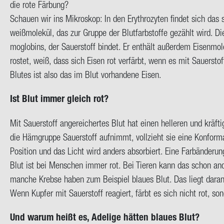
die rote Fär­bung?
Schau­en wir ins Mi­kro­skop: In den Ery­thro­zy­ten fin­det sich das so­
weiß­mo­le­kül, das zur Grup­pe der Blut­farb­stof­fe ge­zählt wird. 
mo­glo­bins, der Sauer­stoff bin­det. Er ent­hält au­ßer­dem Ei­sen­m
ros­tet, weiß, dass sich Eisen rot ver­färbt, wenn es mit Sauer­sto
Blu­tes ist also das im Blut vor­han­de­ne Eisen.
Ist Blut immer gleich rot?
Mit Sauer­stoff an­ge­rei­cher­tes Blut hat einen hel­le­ren und kräf­t
die Häm­grup­pe Sauer­stoff auf­nimmt, voll­zieht sie eine Kon­for­ma
Po­si­ti­on und das Licht wird an­ders ab­sor­biert. Eine Far­b­än­de­r
Blut ist bei Men­schen immer rot. Bei Tie­ren kann das schon an­de
man­che Kreb­se haben zum Bei­spiel blau­es Blut. Das liegt daran
Wenn Kup­fer mit Sauer­stoff re­agiert, färbt es sich nicht rot, son
Und warum heißt es, Ade­li­ge hät­ten blau­es Blut?