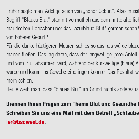
Frü­her sagte man, Ade­li­ge seien von „hoher Ge­burt“. Also muss­t
Be­griff "Blau­es Blut" stammt ver­mut­lich aus dem mit­tel­al­ter­li­
mau­ri­schen Herr­scher über das "azur­blaue Blut" ger­ma­ni­schen
von hö­he­rer Ge­burt?
Für die dun­kel­häu­ti­ge­ren Mau­ren sah es so aus, als würde blau­
ma­nen flie­ßen. Das lag daran, dass der lang­wel­li­ge (rote) An­teil 
und vom Blut ab­sor­biert wird, wäh­rend der kurz­wel­li­ge (blaue) An­
wurde und kaum ins Ge­we­be ein­drin­gen konn­te. Das Re­sul­tat 
mern schien.
Heute weiß man, dass "blau­es Blut" im Grund nichts an­de­res ist 
Bren­nen Ihnen Fra­gen zum Thema Blut und Ge­sund­hei
Schrei­ben Sie uns eine Mail mit dem Be­treff „Schlau­b
ler@bs­d­west.de
.