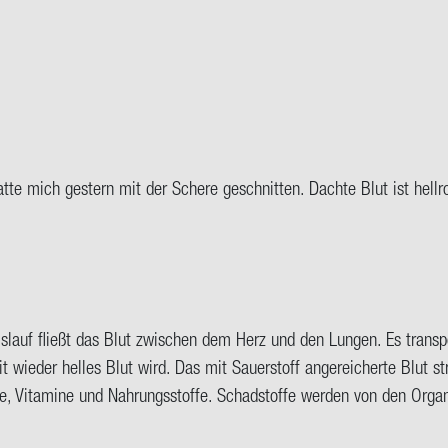
tte mich ges­tern mit der Sche­re ge­schnit­ten. Dach­te Blut ist hell­
is­lauf fließt das Blut zwi­schen dem Herz und den Lun­gen. Es trans­por
t wie­der hel­les Blut wird. Das mit Sauer­stoff an­ge­rei­cher­te Blut 
uk­te, Vit­ami­ne und Nah­rungs­stof­fe. Schad­stof­fe wer­den von den Or­g