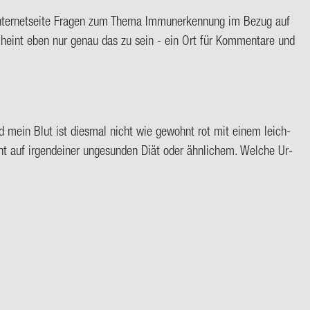
r In­ter­net­sei­te Fra­gen zum Thema Im­mun­erken­nung im Bezug auf
scheint eben nur genau das zu sein - ein Ort für Kom­men­ta­re und
nd mein Blut ist dies­mal nicht wie ge­wohnt rot mit einem leich­
 auf ir­gend­ei­ner un­ge­sun­den Diät oder ähn­li­chem. Wel­che Ur­