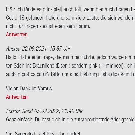
P.S.: Ich fände es prin­zi­pi­ell auch toll, wenn hier auch Fra­gen b
Covid-​19 ge­fun­den habe und sehr viele Leute, die sich wun­dern
nicht für Fra­gen - es ist eben kein Forum.
Antworten
Andrea
22.06.2021, 15:57 Uhr
Hallo! Hätte eine Frage, die mich her führ­te, je­doch wurde ich 
ten Stich ins Bräun­li­che (Eisen!) son­dern pink ( Himm­beer). Ich 
sa­chen gibt es dafür? Bitte um eine Er­klä­rung, falls dies kein Ein­z
Vie­len Dank im Vor­aus!
Antworten
Lobers, Horst
05.02.2022, 21:40 Uhr
Ganz ein­fach, Du hast dich in die zu­tran­por­tie­ren­de Ader ge­spiel
Viel Sauer­stoff, viel Rost also dun­kel.