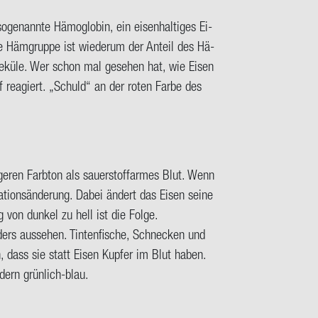
ge­nann­te Hä­mo­glo­bin, ein ei­sen­hal­ti­ges Ei­
Die Häm­grup­pe ist wie­der­um der An­teil des Hä­
o­le­kü­le. Wer schon mal ge­se­hen hat, wie Eisen
ff re­agiert. „Schuld“ an der roten Farbe des
i­ge­ren Farb­ton als sauer­stoff­ar­mes Blut. Wenn
­ti­ons­än­de­rung. Dabei än­dert das Eisen seine
ung von dun­kel zu hell ist die Folge.
rs aus­se­hen. Tin­ten­fi­sche, Schne­cken und
, dass sie statt Eisen Kup­fer im Blut haben.
­dern grünlich-​blau.