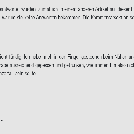
e­ant­wor­tet wür­den, zumal ich in einem an­de­ren Ar­ti­kel auf die­se
, warum sie keine Ant­wor­ten be­kom­men. Die Kom­men­tar­sek­ti­on 
nicht fün­dig. Ich habe mich in den Fin­ger ge­sto­chen beim Nähen u
habe aus­rei­chend ge­ges­sen und ge­trun­ken, wie immer, bin also nicht
el­fall sein soll­te.
t.