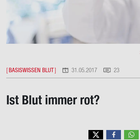
Pfad­
na­
[
BASISWISSEN BLUT
]
31.05.2017
23
vi­
ga­
Ist Blut immer rot?
ti­
on