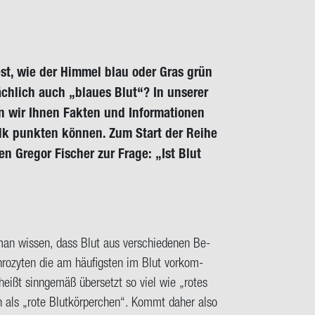
fest, wie der Him­mel blau oder Gras grün
ch­lich auch „blau­es Blut“? In un­se­rer
 wir Ihnen Fak­ten und In­for­ma­tio­nen
k punk­ten kön­nen. Zum Start der Reihe
­gen Gre­gor Fi­scher zur Frage: „Ist Blut
 wis­sen, dass Blut aus ver­schie­de­nen Be­
hro­zy­ten die am häu­figs­ten im Blut vor­kom­
eißt sinn­ge­mäß über­setzt so viel wie „rotes
ch als „rote Blut­kör­per­chen“. Kommt daher also