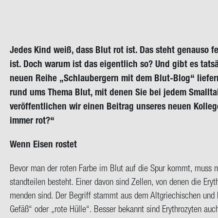
Jedes Kind weiß, dass Blut rot ist. Das steht ge­nau­so 
ist. Doch warum ist das ei­gent­lich so? Und gibt es tat­sä
neuen Reihe „Schlau­ber­gern mit dem Blut-​Blog“ lie­fern
rund ums Thema Blut, mit denen Sie bei jedem Small­tal
ver­öf­fent­li­chen wir einen Bei­trag un­se­res neuen Kol­le
immer rot?“
Wenn Eisen ros­tet
Bevor man der roten Farbe im Blut auf die Spur kommt, muss man
stand­tei­len be­steht. Einer davon sind Zel­len, von denen die Ery­t
men­den sind. Der Be­griff stammt aus dem Alt­grie­chi­schen und h
Gefäß“ oder „rote Hülle“. Bes­ser be­kannt sind Ery­thro­zy­ten au