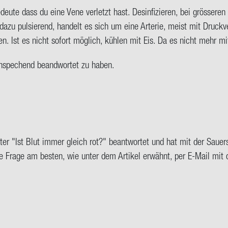
u­te dass du eine Vene ver­letzt hast. Des­in­fi­zie­ren, bei grös­se­r
d dazu pul­sie­rend, han­delt es sich um eine Ar­te­rie, meist mit Druc
n. Ist es nicht so­fort mög­lich, küh­len mit Eis. Da es nicht mehr mit
n­spe­chend be­and­wor­tet zu haben.
nter "Ist Blut immer gleich rot?" be­ant­wor­tet und hat mit der Sauer­sto
ne Frage am bes­ten, wie unter dem Ar­ti­kel er­wähnt, per E-​Mail mi