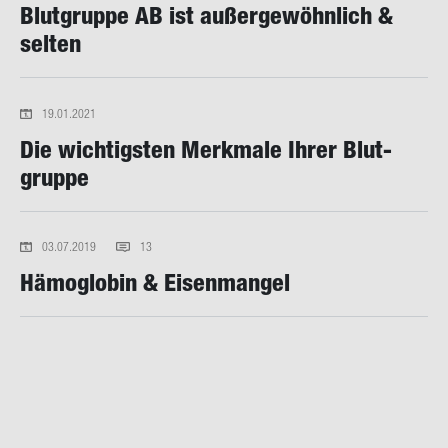
Blut­grup­pe AB ist au­ßer­ge­wöhn­lich &
sel­ten
19.01.2021
Die wich­tigs­ten Merk­ma­le Ihrer Blut­
grup­pe
03.07.2019
13
Hä­mo­glo­bin & Ei­sen­man­gel