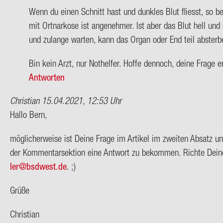
sie
Wenn du einen Schnitt hast und dunk­les Blut fliesst, so be­de
mal
mit Ort­nar­ko­se ist an­ge­neh­mer. Ist aber das Blut hell un
fra­
und zu­lan­ge war­ten, kann das Organ oder End teil ab­ster­be
gen…
von
Bin kein Arzt, nur Not­hel­fer. Hoffe den­noch, deine Frage e
Bern
Antworten
Christian
15.04.2021, 12:53 Uhr
Hallo Bern,
mög­li­cher­wei­se ist Deine Frage im Ar­ti­kel im zwei­ten Ab­satz u
der Kom­men­tar­sek­ti­on eine Ant­wort zu be­kom­men. Rich­te Dei
ler@bs­d­west.de
. ;)
Grüße
Chris­ti­an