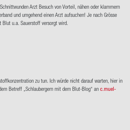
en Schnitt­wun­den Arzt Be­such von Vor­teil, nähen oder klam­mern
k­ver­band und um­ge­hend einen Arzt auf­su­chen! Je nach Grös­se
 Blut u.a. Sauer­stoff ver­sorgt wird.
ff­kon­zen­tra­ti­on zu tun. Ich würde nicht dar­auf war­ten, hier in
t dem Be­treff „Schlau­ber­gern mit dem Blut-​Blog“ an
c.mu­el­