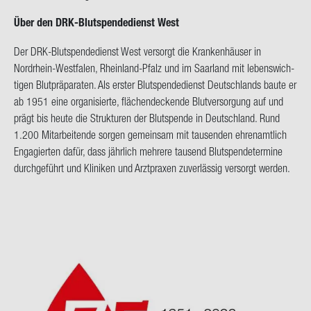
Über den DRK-​Blutspendedienst West
Der DRK-​Blutspendedienst West ver­sorgt die Kran­ken­häu­ser in
Nordrhein-​Westfalen, Rheinland-​Pfalz und im Saar­land mit le­bens­wich­
ti­gen Blut­prä­pa­ra­ten. Als ers­ter Blut­spen­de­dienst Deutsch­lands baute er
ab 1951 eine or­ga­ni­sier­te, flä­chen­de­cken­de Blut­ver­sor­gung auf und
prägt bis heute die Struk­tu­ren der Blut­spen­de in Deutsch­land. Rund
1.200 Mit­ar­bei­ten­de sor­gen ge­mein­sam mit tau­sen­den eh­ren­amt­lich
En­ga­gier­ten dafür, dass jähr­lich meh­re­re tau­send Blut­spen­de­ter­mi­ne
durch­ge­führt und Kli­ni­ken und Arzt­pra­xen zu­ver­läs­sig ver­sorgt wer­den.