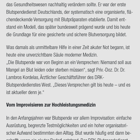
das Ge­sund­heits­we­sen nach­hal­tig ver­än­dern soll­te. Er war der erste
Blut­spen­de­dienst Deutsch­lands, der sys­te­ma­tisch eine or­ga­ni­sier­te, flä­
chen­de­cken­de Ver­sor­gung mit Blut­prä­pa­ra­ten eta­blier­te. Damit ent­
stand ein Mo­dell, das spä­ter bun­des­weit prä­gend wurde und bis heute
die Grund­la­ge für eine ge­si­cher­te und si­che­re Blut­ver­sor­gung bil­det.
Was da­mals als un­mit­tel­ba­re Hilfe in einer Zeit aku­ter Not be­gann, ist
heute eine un­ver­zicht­ba­re Säule mo­der­ner Me­di­zin.
„Die Blut­spen­de war von Be­ginn an ein Ver­spre­chen: Nie­mand soll aus
Man­gel an Blut lei­den oder ster­ben müs­sen“, sagt Priv.-Doz. Dr. Dr.
Lam­bros Kor­de­las, Ärzt­li­cher Ge­schäfts­füh­rer des DRK-​
Blutspendedienstes West. „Die­ses Ver­spre­chen gilt bis heute – und es
ist ak­tu­el­ler denn je.“
Vom Im­pro­vi­sie­ren zur Hoch­leis­tungs­me­di­zin
In den An­fangs­jah­ren war Blut­spen­de vor allem Im­pro­vi­sa­ti­on: ein­fa­che
Aus­rüs­tung, be­grenz­te Test­mög­lich­kei­ten und ein hoher or­ga­ni­sa­to­ri­
scher Auf­wand be­stimm­ten den All­tag. Blut wurde häu­fig erst dann be­