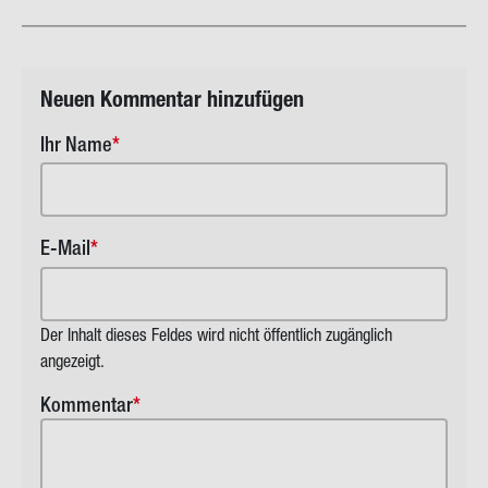
Dr.
Anja
Niede…
Neuen Kom­men­tar hin­zu­fü­gen
Ihr Name
E-Mail
Der Inhalt dieses Feldes wird nicht öffentlich zugänglich
angezeigt.
Kommentar