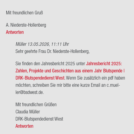
Mit freund­li­chen Gruß
A. Niederste-​Hollenberg
Antworten
Müller
13.05.2026, 11:11 Uhr
Ant­
Sehr ge­ehr­te Frau Dr. Niederste-​Hollenberg,
wort
Sie fin­den den Jah­res­be­richt 2025 unter
Jah­res­be­richt 2025:
auf
Zah­len, Pro­jek­te und Ge­schich­ten aus einem Jahr Blut­spen­de |
Sehr
DRK-​Blutspendedienst West
. Wenn Sie zu­sätz­lich ein pdf haben
ge­
möch­ten, schrei­ben Sie mir bitte eine kurze Email an c.mu­el­
ehr­
ler@bs­d­west.de.
ter
Herr
Mit freund­li­chen Grü­ßen
Küp­
Clau­dia Mül­ler
per,
DRK-​Blutspendedienst West
…
Antworten
von