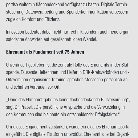
per­ti­se wei­ter­hin flä­chen­de­ckend ver­füg­bar zu hal­ten. Di­gi­ta­le Ter­min­
steue­rung, Da­ten­ver­ar­bei­tung und Spen­der­kom­mu­ni­ka­ti­on ver­bes­sern
zu­gleich Kom­fort und Ef­fi­zi­enz.
In­no­va­ti­on be­deu­tet dabei nicht nur Tech­nik, son­dern auch neue or­ga­ni­
sa­to­ri­sche Ant­wor­ten auf ge­sell­schaft­li­chen Wan­del.
Eh­ren­amt als Fun­da­ment seit 75 Jah­ren
Un­ver­än­dert ge­blie­ben ist die zen­tra­le Rolle des Eh­ren­amts in der Blut­
spen­de. Tau­sen­de Hel­fe­rin­nen und Hel­fer in DRK-​Kreisverbänden und -​
Ortsvereinen or­ga­ni­sie­ren Ter­mi­ne, spre­chen Men­schen per­sön­lich an
und schaf­fen Ver­trau­en vor Ort.
„Ohne das Eh­ren­amt gäbe es keine flä­chen­de­cken­de Blut­ver­sor­gung“,
sagt Dr. Pra­ßel. „Die per­sön­li­che An­spra­che und die Ver­wur­ze­lung in
den Kom­mu­nen sind bis heute ein ent­schei­den­der Er­folgs­fak­tor.“
Um die­ses En­ga­ge­ment zu stär­ken, wurde ein ei­ge­nes Eh­ren­amt­s­por­tal
ein­ge­führt. Die di­gi­ta­le Platt­form un­ter­stützt Eh­ren­amt­li­che bei Or­ga­ni­