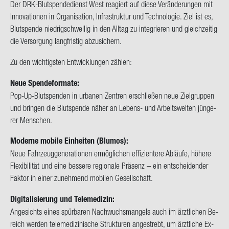
Der DRK-​Blutspendedienst West re­agiert auf diese Ver­än­de­run­gen mit
In­no­va­tio­nen in Or­ga­ni­sa­ti­on, In­fra­struk­tur und Tech­no­lo­gie. Ziel ist es,
Blut­spen­de nied­rig­schwel­lig in den All­tag zu in­te­grie­ren und gleich­zei­tig
die Ver­sor­gung lang­fris­tig ab­zu­si­chern.
Zu den wich­tigs­ten Ent­wick­lun­gen zäh­len:
Neue Spen­de­for­ma­te:
Pop-​Up-Blutspenden in ur­ba­nen Zen­tren er­schlie­ßen neue Ziel­grup­pen
und brin­gen die Blut­spen­de näher an Lebens-​ und Ar­beits­wel­ten jün­ge­
rer Men­schen.
Mo­der­ne mo­bi­le Ein­hei­ten (Blu­mos):
Neue Fahr­zeug­ge­nera­tio­nen er­mög­li­chen ef­fi­zi­en­te­re Ab­läu­fe, hö­he­re
Fle­xi­bi­li­tät und eine bes­se­re re­gio­na­le Prä­senz – ein ent­schei­den­der
Fak­tor in einer zu­neh­mend mo­bi­len Ge­sell­schaft.
Di­gi­ta­li­sie­rung und Te­le­me­di­zin:
An­ge­sichts eines spür­ba­ren Nach­wuchs­man­gels auch im ärzt­li­chen Be­
reich wer­den te­le­me­di­zi­ni­sche Struk­tu­ren an­ge­strebt, um ärzt­li­che Ex­