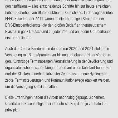
gen­in­suf­fi­zi­enz – alles ent­schei­den­de Schrit­te hin zur heute er­reich­ten
hohen Si­cher­heit von Blut­pro­duk­ten in Deutsch­land. In der so­ge­nann­ten
EHEC-​Krise im Jahr 2011 waren es die trag­fä­hi­gen Struk­tu­ren der
DRK-​Blutspendedienste, die den gro­ßen Be­darf an the­ra­peu­ti­schem
Plas­ma in ganz Deutsch­land zu jeder Zeit und an jedem Ort über­haupt
erst er­mög­lich­ten.
Auch die Corona-​Pandemie in den Jah­ren 2020 und 2021 stell­te die
Ver­sor­gung mit Blut­prä­pa­ra­ten vor bis­lang un­be­kann­te Her­aus­for­de­run­
gen. Kurz­fris­ti­ge Ter­min­ab­sa­gen, Ver­un­si­che­rung in der Be­völ­ke­rung und
or­ga­ni­sa­to­ri­sche Ein­schrän­kun­gen tra­fen auf einen kon­stant hohen Be­
darf der Kli­ni­ken. In­ner­halb kür­zes­ter Zeit muss­ten neue Hy­gie­nekon­
zep­te, Ter­min­steue­run­gen und Kom­mu­ni­ka­ti­ons­we­ge eta­bliert wer­den,
um die Ver­sor­gung sta­bil zu hal­ten.
Diese Er­fah­run­gen haben die Ar­beit nach­hal­tig ge­prägt: Si­cher­heit,
Qua­li­tät und Kri­sen­fes­tig­keit sind heute stär­ker, denn je zen­tra­le Leit­
prin­zi­pi­en.