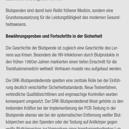
Blut­spen­den sind damit kein Re­likt frü­he­rer Me­di­zin, son­dern eine
Grund­vor­aus­set­zung für die Leis­tungs­fä­hig­keit des mo­der­nen Ge­sund­
heits­we­sens.
Be­wäh­rungs­pro­ben und Fort­schrit­te in der Si­cher­heit
Die Ge­schich­te der Blut­spen­de ist zu­gleich eine Ge­schich­te des Ler­
nens aus Kri­sen. Be­son­ders die HIV-​Infektionen durch Blut­pro­duk­te in
den frü­hen 1980er-​Jahren mar­kier­ten einen tie­fen Ein­schnitt für die
Trans­fu­si­ons­me­di­zin welt­weit. Ver­trau­en muss­te neu auf­ge­baut wer­den.
Die DRK-​Blutspendedienste spiel­ten eine zen­tra­le Rolle bei der Ein­füh­
rung deut­lich ver­schärf­ter Si­cher­heits­stan­dards. Neue Test­ver­fah­ren,
ver­bind­li­che Qua­li­täts­richt­li­ni­en und eng­ma­schi­ge Kon­trol­len wur­den
kon­se­quent um­ge­setzt. Der DRK-​Blutspendedienst West ge­hör­te zu den
trei­ben­den Kräf­ten bei der Im­ple­men­tie­rung der PCR-​Testung in der
Blut­spen­de eben­so wie bei der sys­te­ma­ti­schen Ent­fer­nung wei­ßer Blut­
kör­per­chen aus den Spen­den oder der Tes­tung auf An­ti­kör­per gegen
weiße Blut­kör­per­chen zur Ver­mei­dung einer trans­fu­si­ons­be­ding­ten Lun­