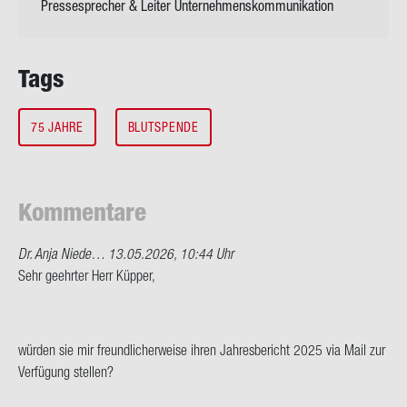
Pressesprecher & Leiter Unternehmenskommunikation
Tags
75 JAHRE
BLUTSPENDE
Kom­men­ta­re
Dr. Anja Niede…
13.05.2026, 10:44 Uhr
Sehr ge­ehr­ter Herr Küp­per,
wür­den sie mir freund­li­cher­wei­se ihren Jah­res­be­richt 2025 via Mail zur
Ver­fü­gung stel­len?