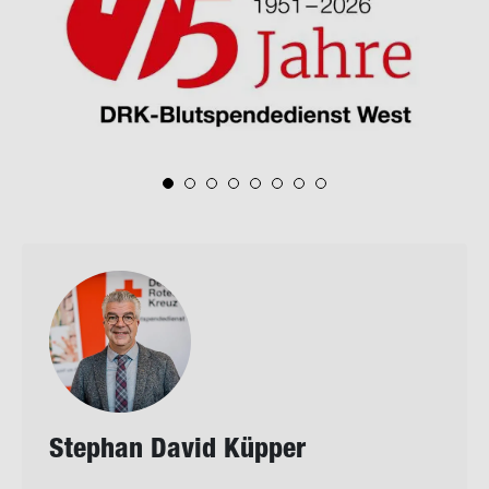
Ste­phan David Küp­per