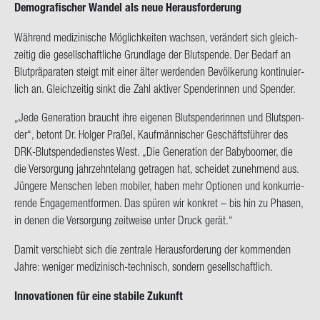
De­mo­gra­fi­scher Wan­del als neue Her­aus­for­de­rung
Wäh­rend me­di­zi­ni­sche Mög­lich­kei­ten wach­sen, ver­än­dert sich gleich­
zei­tig die ge­sell­schaft­li­che Grund­la­ge der Blut­spen­de. Der Be­darf an
Blut­prä­pa­ra­ten steigt mit einer älter wer­den­den Be­völ­ke­rung kon­ti­nu­ier­
lich an. Gleich­zei­tig sinkt die Zahl ak­ti­ver Spen­de­rin­nen und Spen­der.
„Jede Ge­nera­ti­on braucht ihre ei­ge­nen Blut­spen­de­rin­nen und Blut­spen­
der“, be­tont Dr. Hol­ger Pra­ßel, Kauf­män­ni­scher Ge­schäfts­füh­rer des
DRK-​Blutspendedienstes West. „Die Ge­nera­ti­on der Ba­by­boo­mer, die
die Ver­sor­gung jahr­zehn­te­lang ge­tra­gen hat, schei­det zu­neh­mend aus.
Jün­ge­re Men­schen leben mo­bi­ler, haben mehr Op­tio­nen und kon­kur­rie­
ren­de En­ga­ge­ment­for­men. Das spü­ren wir kon­kret – bis hin zu Pha­sen,
in denen die Ver­sor­gung zeit­wei­se unter Druck gerät.“
Damit ver­schiebt sich die zen­tra­le Her­aus­for­de­rung der kom­men­den
Jahre: we­ni­ger medizinisch-​technisch, son­dern ge­sell­schaft­lich.
In­no­va­tio­nen für eine sta­bi­le Zu­kunft