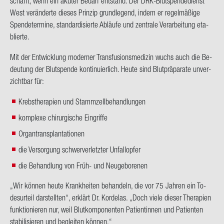
schafft, wenn ein aku­ter Be­darf ent­stand. Der DRK-​Blutspendedienst
West ver­än­der­te die­ses Prin­zip grund­le­gend, indem er re­gel­mä­ßi­ge
Spen­de­ter­mi­ne, stan­dar­di­sier­te Ab­läu­fe und zen­tra­le Ver­ar­bei­tung eta­
blier­te.
Mit der Ent­wick­lung mo­der­ner Trans­fu­si­ons­me­di­zin wuchs auch die Be­
deu­tung der Blut­spen­de kon­ti­nu­ier­lich. Heute sind Blut­prä­pa­ra­te un­ver­
zicht­bar für:
Krebstherapien und Stammzellbehandlungen
komplexe chirurgische Eingriffe
Organtransplantationen
die Versorgung schwerverletzter Unfallopfer
die Behandlung von Früh- und Neugeborenen
„Wir kön­nen heute Krank­hei­ten be­han­deln, die vor 75 Jah­ren ein To­
des­ur­teil dar­stell­ten“, er­klärt Dr. Kor­de­las. „Doch viele die­ser The­ra­pien
funk­tio­nie­ren nur, weil Blut­kom­po­nen­ten Pa­ti­en­tin­nen und Pa­ti­en­ten
sta­bi­li­sie­ren und be­glei­ten kön­nen.“