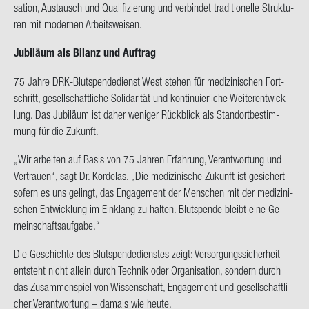
sa­ti­on, Aus­tausch und Qua­li­fi­zie­rung und ver­bin­det tra­di­tio­nel­le Struk­tu­
ren mit mo­der­nen Ar­beits­wei­sen.
Ju­bi­lä­um als Bi­lanz und Auf­trag
75 Jahre DRK-​Blutspendedienst West ste­hen für me­di­zi­ni­schen Fort­
schritt, ge­sell­schaft­li­che So­li­da­ri­tät und kon­ti­nu­ier­li­che Wei­ter­ent­wick­
lung. Das Ju­bi­lä­um ist daher we­ni­ger Rück­blick als Stand­ort­be­stim­
mung für die Zu­kunft.
„Wir ar­bei­ten auf Basis von 75 Jah­ren Er­fah­rung, Ver­ant­wor­tung und
Ver­trau­en“, sagt Dr. Kor­de­las. „Die me­di­zi­ni­sche Zu­kunft ist ge­si­chert –
so­fern es uns ge­lingt, das En­ga­ge­ment der Men­schen mit der me­di­zi­ni­
schen Ent­wick­lung im Ein­klang zu hal­ten. Blut­spen­de bleibt eine Ge­
mein­schafts­auf­ga­be.“
Die Ge­schich­te des Blut­spen­de­diens­tes zeigt: Ver­sor­gungs­si­cher­heit
ent­steht nicht al­lein durch Tech­nik oder Or­ga­ni­sa­ti­on, son­dern durch
das Zu­sam­men­spiel von Wis­sen­schaft, En­ga­ge­ment und ge­sell­schaft­li­
cher Ver­ant­wor­tung – da­mals wie heute.