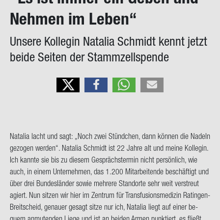
on
Neh­men im Leben“
Un­se­re Kol­le­gin Na­ta­lia Schmidt kennt jetzt
beide Sei­ten der Stamm­zell­spen­de
Na­ta­lia lacht und sagt: „Noch zwei Stünd­chen, dann kön­nen die Na­deln
ge­zo­gen wer­den“. Na­ta­lia Schmidt ist 22 Jahre alt und meine Kol­le­gin.
Ich kann­te sie bis zu die­sem Ge­sprächs­ter­min nicht per­sön­lich, wie
auch, in einem Un­ter­neh­men, das 1.200 Mit­ar­bei­ten­de be­schäf­tigt und
über drei Bun­des­län­der sowie meh­re­re Stand­or­te sehr weit ver­streut
agiert. Nun sit­zen wir hier im Zen­trum für Trans­fu­si­ons­me­di­zin Ratingen-​
Breitscheid, ge­nau­er ge­sagt sitze nur ich, Na­ta­lia liegt auf einer be­
quem an­mu­ten­den Liege und ist an bei­den Armen punk­tiert, es fließt