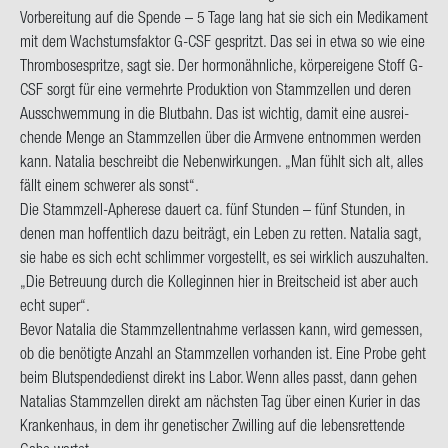
Vor­be­rei­tung auf die Spen­de – 5 Tage lang
hat sie sich ein Me­di­ka­ment
mit dem Wachs­tums­fak­tor G-CSF ge­spritzt. Das sei in etwa so wie eine
Throm­bo­se­sprit­ze, sagt sie. Der hor­mon­ähn­li­che, kör­per­ei­ge­ne Stoff G-
CSF sorgt für eine ver­mehr­te Pro­duk­ti­on von Stamm­zel­len und deren
Aus­schwem­mung in die Blut­bahn. Das ist wich­tig, damit eine aus­rei­
chen­de Menge an Stamm­zel­len über die Arm­ve­ne ent­nom­men wer­den
kann.
Na­ta­lia be­schreibt die Ne­ben­wir­kun­gen. „Man fühlt sich alt, alles
fällt einem schwe­rer als sonst“.
Die Stammzell-​Apherese dau­ert ca. fünf Stun­den – fünf Stun­den, in
denen man hof­fent­lich dazu bei­trägt, ein Leben zu ret­ten. Na­ta­lia sagt,
sie habe es sich echt schlim­mer vor­ge­stellt, es sei wirk­lich aus­zu­hal­ten.
„Die Be­treu­ung durch die Kol­le­gin­nen hier in Breit­scheid ist aber auch
echt super“.
Bevor Na­ta­lia die Stamm­zell­ent­nah­me ver­las­sen kann, wird ge­mes­sen,
ob die be­nö­tig­te An­zahl an Stamm­zel­len vor­han­den ist. Eine Probe geht
beim Blut­spen­de­dienst di­rekt ins Labor. Wenn alles passt, dann gehen
Na­ta­li­as Stamm­zel­len di­rekt am nächs­ten Tag über einen Ku­rier in das
Kran­ken­haus, in dem ihr ge­ne­ti­scher Zwil­ling auf die le­bens­ret­ten­de