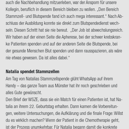
auch die Nach­be­hand­lung mit­zu­er­le­ben, war der An­sporn für un­se­re
Kol­le­gin, be­ruf­lich in die­sem Be­reich blei­ben zu wol­len. „Den Be­reich
Stammzell-​ und Blut­spen­de fand ich auch mega in­ter­es­sant.“ Nach Ab­
schluss der Aus­bil­dung konn­te sie di­rekt zum Blut­spen­de­dienst wech­
seln. Die­sen Schritt hat sie nie be­reut. „Der Job ist ab­wechs­lungs­reich.
Wir haben auf der einen Seite die Aphe­re­se, bei der schwer krebs­kran­
ke Pa­ti­en­ten spen­den und auf der an­de­ren Seite die Blut­spen­de, bei
der ge­sun­de Men­schen Blut spen­den und dann raus­spa­zie­ren, als wäre
nie etwas ge­we­sen. Da ist alles dabei.“
Na­ta­lia spen­det Stamm­zel­len
Am Tag von Na­ta­li­as Stamm­zell­spen­de glüht Whats­App auf ihrem
Handy – das ganze Team aus Müns­ter hat ihr noch ge­schrie­ben und
alles Gute ge­wünscht.
Den Brief der WSZE, dass sie ein Match für einen Pa­ti­en­ten ist, hat Na­
ta­lia an ihrem 22. Ge­burts­tag er­hal­ten. Dann kamen die Vor­be­rei­tun­
gen, wei­te­re Un­ter­su­chun­gen, die Auf­klä­rung und die fi­na­le Frage: Willst
du es wirk­lich ma­chen? Wenn der Pa­ti­ent in die Che­mo­the­ra­pie geht,
ist der Pro­zess un­um­kehr­bar. Für Na­ta­lia be­gann damit die kon­kre­te