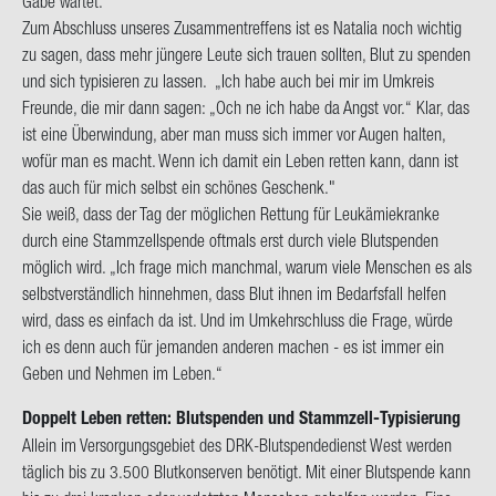
Gabe war­tet.
Zum Ab­schluss un­se­res Zu­sam­men­tref­fens ist es Na­ta­lia noch wich­tig
zu sagen, dass mehr jün­ge­re Leute sich trau­en soll­ten, Blut zu spen­den
und sich ty­pi­sie­ren zu las­sen. „Ich habe auch bei mir im Um­kreis
Freun­de, die mir dann sagen: „Och ne ich habe da Angst vor.“ Klar, das
ist eine Über­win­dung, aber man muss sich immer vor Augen hal­ten,
wofür man es macht. Wenn ich damit ein Leben ret­ten kann, dann ist
das auch für mich selbst ein schö­nes Ge­schenk."
Sie weiß, dass der Tag der mög­li­chen Ret­tung für Leuk­ämie­kran­ke
durch eine Stamm­zell­spen­de oft­mals erst durch viele Blut­spen­den
mög­lich wird. „Ich frage mich manch­mal, warum viele Men­schen es als
selbst­ver­ständ­lich hin­neh­men, dass Blut ihnen im Be­darfs­fall hel­fen
wird, dass es ein­fach da ist. Und im Um­kehr­schluss die Frage, würde
ich es denn auch für je­man­den an­de­ren ma­chen - es ist immer ein
Geben und Neh­men im Leben.“
Dop­pelt Leben ret­ten: Blut­spen­den und Stammzell-​Typisierung
Al­lein im Ver­sor­gungs­ge­biet des DRK-​Blutspendedienst West wer­den
täg­lich bis zu 3.500 Blut­kon­ser­ven be­nö­tigt. Mit einer Blut­spen­de kann