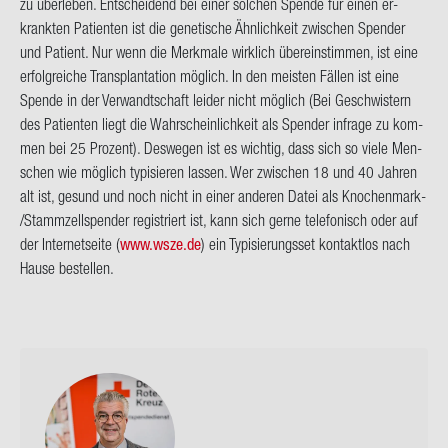
zu über­le­ben. Ent­schei­dend bei einer sol­chen Spen­de für einen er­
krank­ten Pa­ti­en­ten ist die ge­ne­ti­sche Ähn­lich­keit zwi­schen Spen­der
und Pa­ti­ent. Nur wenn die Merk­ma­le wirk­lich über­ein­stim­men, ist eine
er­folg­rei­che Trans­plan­ta­ti­on mög­lich. In den meis­ten Fäl­len ist eine
Spen­de in der Ver­wandt­schaft lei­der nicht mög­lich (Bei Ge­schwis­tern
des Pa­ti­en­ten liegt die Wahr­schein­lich­keit als Spen­der in­fra­ge zu kom­
men bei 25 Pro­zent)
. Des­we­gen ist es wich­tig, dass sich so viele Men­
schen wie mög­lich ty­pi­sie­ren las­sen. Wer zwi­schen 18 und 40 Jah­ren
alt ist, ge­sund und noch nicht in einer an­de­ren Datei als Knochenmark-​
/Stamm­zell­spen­der re­gis­triert ist, kann sich gerne te­le­fo­nisch oder auf
der In­ter­net­sei­te (
www.wsze.de
) ein Ty­pi­sie­rungs­set kon­takt­los nach
Hause be­stel­len.