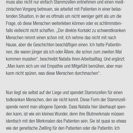
muss also nicht nur ein­fach Stamm­zel­len ent­neh­men und einen me­di­
zi­ni­schen Vor­gang be­treu­en, sie ar­bei­tet mit Pa­ti­en­ten in einer be­las­
ten­den Si­tua­ti­on, in der es oft­mals um nicht we­ni­ger geht als um die
Frage, ob diese Men­schen wei­ter­le­ben kön­nen oder es schlimms­ten­
falls viel­leicht nicht schaf­fen. „Der di­rek­te Kon­takt zu schwerst­kran­ken
Men­schen nimmt einen schon mit. Ich nehme das nicht mit nach
Hause, aber die Ge­schich­ten be­schäf­ti­gen einen. Ich hatte Pa­ti­en­tin­
nen, die waren jün­ger als ich oder Äl­te­re, die schon zum zwei­ten Mal
kom­men muss­ten“, be­schreibt Na­ta­lia ihren Ar­beits­all­tag. Und er­gänzt:
„Man kann sich um viel Em­pa­thie und Mit­ge­fühl be­mü­hen, aber man
kann nicht spü­ren, was diese Men­schen durch­ma­chen“.
Nun liegt sie selbst auf der Liege und spen­det Stamm­zel­len für einen
tod­kran­ken Men­schen, den sie nicht kennt. Diese Form der Stamm­zell­
spen­de nennt man al­lo­ge­ne Spen­de. Dass Na­ta­lia hier über­haupt spen­
den kann, ist wie ein klei­nes Wun­der, denn ihre Blut­merk­ma­le müs­sen
iden­tisch mit den Merk­ma­len des Pa­ti­en­ten sein. Sie ist quasi so etwas
wie der ge­ne­ti­sche Zwil­ling für den Pa­ti­en­ten oder die Pa­ti­en­tin.
Ich