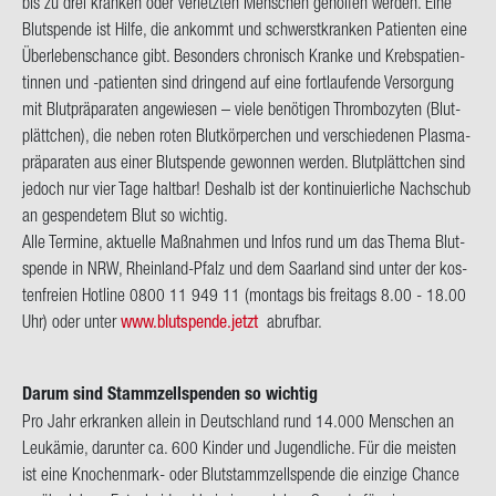
bis zu drei kran­ken oder ver­letz­ten Men­schen ge­hol­fen wer­den. Eine
Blut­spen­de ist Hilfe, die an­kommt und schwerst­kran­ken Pa­ti­en­ten eine
Über­le­bens­chan­ce gibt. Be­son­ders chro­nisch Kran­ke und Krebs­pa­ti­en­
tin­nen und -​patienten sind drin­gend auf eine fort­lau­fen­de Ver­sor­gung
mit Blut­prä­pa­ra­ten an­ge­wie­sen – viele be­nö­ti­gen Throm­bo­zy­ten (Blut­
plätt­chen), die neben roten Blut­kör­per­chen und ver­schie­de­nen Plas­ma­
prä­pa­ra­ten aus einer Blut­spen­de ge­won­nen wer­den. Blut­plätt­chen sind
je­doch nur vier Tage halt­bar! Des­halb ist der kon­ti­nu­ier­li­che Nach­schub
an ge­spen­de­tem Blut so wich­tig.
Alle Ter­mi­ne, ak­tu­el­le Maß­nah­men und Infos rund um das Thema Blut­
spen­de in NRW, Rheinland-​Pfalz und dem Saar­land sind unter der kos­
ten­frei­en Hot­line 0800 11 949 11 (mon­tags bis frei­tags 8.00 - 18.00
Uhr) oder unter
www.blut­spen­de.jetzt
ab­ruf­bar.
Darum sind Stamm­zell­spen­den so wich­tig
Pro Jahr er­kran­ken al­lein in Deutsch­land rund 14.000 Men­schen an
Leuk­ämie, dar­un­ter ca. 600 Kin­der und Ju­gend­li­che. Für die meis­ten
ist eine Knochenmark-​ oder Blut­stamm­zell­spen­de die ein­zi­ge Chan­ce