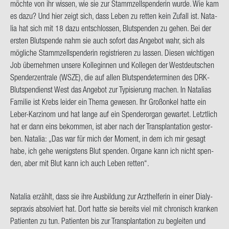
möch­te von ihr wis­sen, wie sie zur Stamm­zell­spen­de­rin wurde. Wie kam
es dazu? Und hier zeigt sich, dass Leben zu ret­ten kein Zu­fall ist. Na­ta­
lia hat sich mit 18 dazu ent­schlos­sen, Blut­spen­den zu gehen. Bei der
ers­ten Blut­spen­de nahm sie auch so­fort das An­ge­bot wahr, sich als
mög­li­che Stamm­zell­spen­de­rin re­gis­trie­ren zu las­sen. Die­sen wich­ti­gen
Job über­neh­men un­se­re Kol­le­gin­nen und Kol­le­gen der West­deut­schen
Spen­der­zen­tra­le (WSZE), die auf allen Blut­spen­de­ter­mi­nen des DRK-​
Blutspendienst West das An­ge­bot zur Ty­pi­sie­rung ma­chen. In Na­ta­li­as
Fa­mi­lie ist Krebs lei­der ein Thema ge­we­sen. Ihr Groß­on­kel hatte ein
Leber-​Karzinom und hat lange auf ein Spen­der­or­gan ge­war­tet. Letzt­lich
hat er dann eins be­kom­men, ist aber nach der Trans­plan­ta­ti­on ge­stor­
ben. Na­ta­lia: „Das war für mich der Mo­ment, in dem ich mir ge­sagt
habe, ich gehe we­nigs­tens Blut spen­den. Or­ga­ne kann ich nicht spen­
den, aber mit Blut kann ich auch Leben ret­ten“.
Na­ta­lia er­zählt, dass sie ihre Aus­bil­dung zur Arzt­hel­fe­rin in einer Dia­ly­
se­pra­xis ab­sol­viert hat. Dort hatte sie be­reits viel mit chro­nisch kran­ken
Pa­ti­en­ten zu tun. Pa­ti­en­ten bis zur Trans­plan­ta­ti­on zu be­glei­ten und