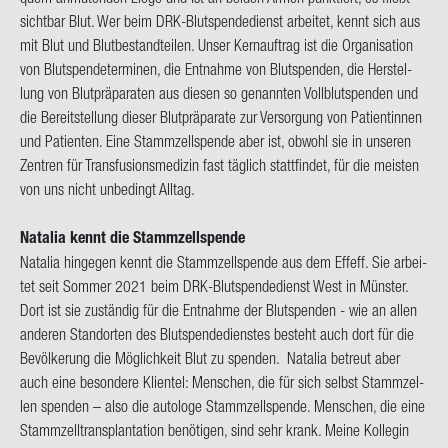
sicht­bar Blut. Wer beim DRK-​Blutspendedienst ar­bei­tet, kennt sich aus
mit Blut und Blut­be­stand­tei­len. Unser Kern­auf­trag ist die Or­ga­ni­sa­ti­on
von Blut­spen­de­ter­mi­nen, die Ent­nah­me von Blut­spen­den, die Her­stel­
lung von Blut­prä­pa­ra­ten aus die­sen so ge­nann­ten Voll­blut­spen­den und
die Be­reit­stel­lung die­ser Blut­prä­pa­ra­te zur Ver­sor­gung von Pa­ti­en­tin­nen
und Pa­ti­en­ten. Eine Stamm­zell­spen­de aber ist, ob­wohl sie in un­se­ren
Zen­tren für Trans­fu­si­ons­me­di­zin fast täg­lich statt­fin­det, für die meis­ten
von uns nicht un­be­dingt All­tag.
Na­ta­lia kennt die Stamm­zell­spen­de
Na­ta­lia hin­ge­gen kennt die Stamm­zell­spen­de aus dem Eff­eff. Sie ar­bei­
tet seit Som­mer 2021 beim DRK-​Blutspendedienst West in Müns­ter.
Dort ist sie zu­stän­dig für die Ent­nah­me der Blut­spen­den - wie an allen
an­de­ren Stand­or­ten des Blut­spen­de­diens­tes be­steht auch dort für die
Be­völ­ke­rung die Mög­lich­keit Blut zu spen­den. Na­ta­lia be­treut aber
auch eine be­son­de­re Kli­en­tel: Men­schen, die für sich selbst Stamm­zel­
len spen­den – also die au­to­lo­ge Stamm­zell­spen­de. Men­schen, die eine
Stamm­zell­trans­plan­ta­ti­on be­nö­ti­gen, sind sehr krank. Meine Kol­le­gin