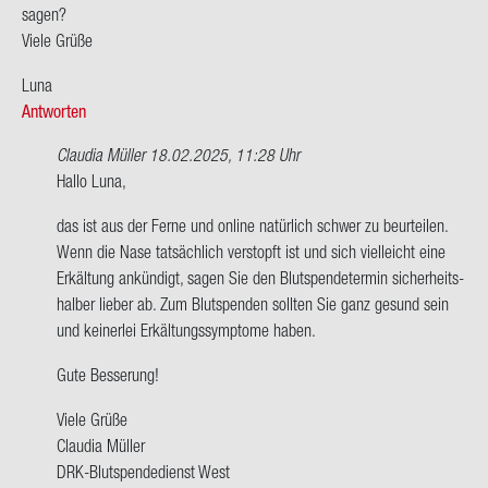
sa­gen?
Viele Grüße
Luna
Antworten
Claudia Müller
18.02.2025, 11:28 Uhr
Ant­
Hallo Luna,
wort
das ist aus der Ferne und on­line na­tür­lich schwer zu be­ur­tei­len.
auf
Wenn die Nase tat­säch­lich ver­stopft ist und sich viel­leicht eine
Hallo,
Er­käl­tung an­kün­digt, sagen Sie den Blut­spen­de­ter­min si­cher­heits­
ich
hal­ber lie­ber ab. Zum Blut­spen­den soll­ten Sie ganz ge­sund sein
habe
und kei­ner­lei Er­käl­tungs­sym­pto­me haben.
in
zwei…
Gute Bes­se­rung!
von
Luna
Viele Grüße
Clau­dia Mül­ler
DRK-​Blutspendedienst West