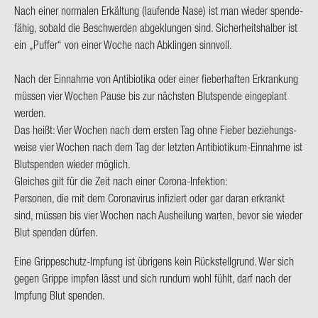
Nach einer nor­ma­len Er­käl­tung (lau­fen­de Nase) ist man wie­der spen­de­
fä­hig, so­bald die Be­schwer­den ab­ge­klun­gen sind. Si­cher­heits­hal­ber ist
ein „Puf­fer“ von einer Woche nach Ab­klin­gen sinn­voll.
Nach der Ein­nah­me von An­ti­bio­ti­ka oder einer fie­ber­haf­ten Er­kran­kung
müs­sen vier Wo­chen Pause bis zur nächs­ten Blut­spen­de ein­ge­plant
wer­den.
Das heißt: Vier Wo­chen nach dem ers­ten Tag ohne Fie­ber be­zie­hungs­
wei­se vier Wo­chen nach dem Tag der letz­ten Antibiotikum-​​Ein­nah­me ist
Blut­spen­den wie­der mög­lich.
Glei­ches gilt für die Zeit nach einer Corona-​Infektion:
Per­so­nen, die mit dem Co­ro­na­vi­rus in­fi­ziert oder gar daran er­krankt
sind, müs­sen bis vier Wo­chen nach Aus­hei­lung war­ten, bevor sie wie­der
Blut spen­den dür­fen.
Eine Grippeschutz-​​Imp­fung ist üb­ri­gens kein Rück­stell­grund. Wer sich
gegen Grip­pe imp­fen lässt und sich rund­um wohl fühlt, darf nach der
Imp­fung Blut spen­den.