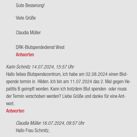
plagt
Gute Bes­se­rung!
der­
zeit…
Viele Grüße
von
Chris­
Clau­dia Mül­ler
ti­
na
DRK-​Blutspendedienst West
Antworten
Karin Schmitz
14.07.2024, 15:57 Uhr
Hallo lie­bes Blut­spen­de­zen­trum, ich habe am 02.08.2024 einen Blut­
spen­de ter­min in Hil­den. Ich bin am 11.07.2024 das 2. Mal gegen He­
pa­ti­tis B ge­impft wor­den. Kann ich trotz­dem Blut spen­den oder muss
der Ter­min ver­scho­ben wer­den? Liebe Grüße und danke für eine Ant­
wort.
Antworten
Claudia Müller
16.07.2024, 09:57 Uhr
Ant­
Hallo Frau Schmitz,