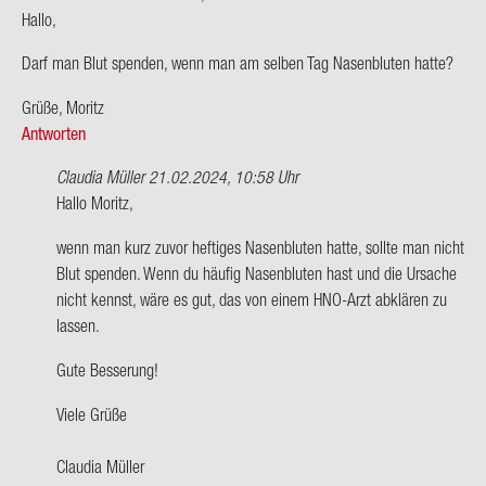
Hallo,
Darf man Blut spen­den, wenn man am sel­ben Tag Na­sen­blu­ten hatte?
Grüße, Mo­ritz
Antworten
Claudia Müller
21.02.2024, 10:58 Uhr
Ant­
Hallo Mo­ritz,
wort
wenn man kurz zuvor hef­ti­ges Na­sen­blu­ten hatte, soll­te man nicht
auf
Blut spen­den. Wenn du häu­fig Na­sen­blu­ten hast und die Ur­sa­che
Hallo,
nicht kennst, wäre es gut, das von einem HNO-​Arzt ab­klä­ren zu
Darf
las­sen.
man
Blut
Gute Bes­se­rung!
spen­
den…
Viele Grüße
von
Mo­
Clau­dia Mül­ler