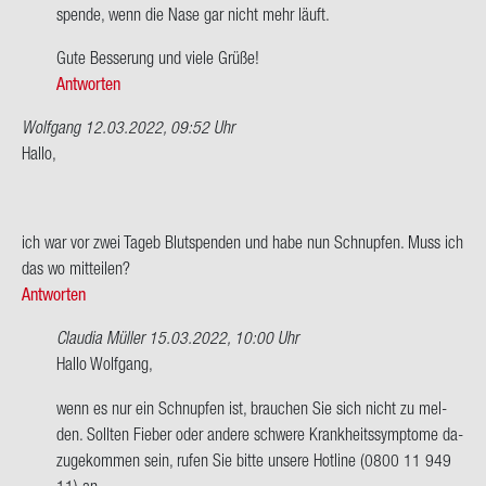
auf
spen­de, wenn die Nase gar nicht mehr läuft.
Hallo,
Gute Bes­se­rung und viele Grüße!
darf
Antworten
ich
heute…
Wolfgang
12.03.2022, 09:52 Uhr
von
Hallo,
Na­
di­
ne
ich war vor zwei Tageb Blut­spen­den und habe nun Schnup­fen. Muss ich
das wo mit­tei­len?
Antworten
Claudia Müller
15.03.2022, 10:00 Uhr
Ant­
Hallo Wolf­gang,
wort
wenn es nur ein Schnup­fen ist, brau­chen Sie sich nicht zu mel­
auf
den. Soll­ten Fie­ber oder an­de­re schwe­re Krank­heits­sym­pto­me da­
Hallo,
zu­ge­kom­men sein, rufen Sie bitte un­se­re Hot­line (0800 11 949
11) an.