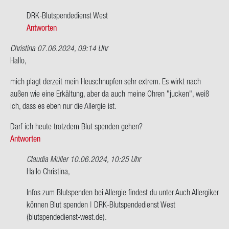
ritz
Rein­
DRK-​Blutspendedienst West
hard
Antworten
Christina
07.06.2024, 09:14 Uhr
Hallo,
mich plagt der­zeit mein Heu­schnup­fen sehr ex­trem. Es wirkt nach
außen wie eine Er­käl­tung, aber da auch meine Ohren "ju­cken", weiß
ich, dass es eben nur die All­er­gie ist.
Darf ich heute trotz­dem Blut spen­den gehen?
Antworten
Claudia Müller
10.06.2024, 10:25 Uhr
Ant­
Hallo Chris­ti­na,
wort
Infos zum Blut­spen­den bei All­er­gie fin­dest du unter Auch All­er­gi­ker
auf
kön­nen Blut spen­den | DRK-​Blutspendedienst West
Hallo,
(blutspendedienst-​west.de).
mich