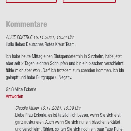
Kom­men­ta­re
ALICE ECKERLE
16.11.2021, 10:34 Uhr
Hallo lie­bes Deut­sches Rotes Kreuz Team,
ich habe heute Mit­tag einen Blut­spen­de­ter­min in Sinz­heim, habe jetzt
aber seit 2 Tagen leich­ten Schnup­fen und bin ein biss­chen ver­schleimt,
fühle mich aber wohl. Darf ich trotz­dem zum spen­den kom­men. Ich bin
ge­impft und habe Blut­grup­pe 0 Ne­ga­tiv.
Gruß Alice Ecker­le
Antworten
Claudia Müller
16.11.2021, 10:39 Uhr
Ant­
Liebe Frau Ecker­le, es ist tat­säch­lich bes­ser, wenn Sie sich erst
wort
ganz aus­ku­rie­ren. Auch wenn Sie sich nur ein biss­chen er­käl­tet
auf
und ver­schleimt füh­len, soll­ten Sie sich noch ein paar Tage Ruhe