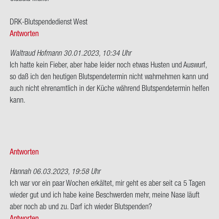
DRK-​Blutspendedienst West
Antworten
Waltraud Hofmann
30.01.2023, 10:34 Uhr
Ich hatte kein Fie­ber, aber habe lei­der noch etwas Hus­ten und Aus­wurf,
so daß ich den heu­ti­gen Blut­spen­de­ter­min nicht wahr­neh­men kann und
auch nicht eh­ren­amt­lich in der Küche wäh­rend Blut­spen­de­ter­min hel­fen
kann.
Antworten
Hannah
06.03.2023, 19:58 Uhr
Ich war vor ein paar Wo­chen er­käl­tet, mir geht es aber seit ca 5 Tagen
wie­der gut und ich habe keine Be­schwer­den mehr, meine Nase läuft
aber noch ab und zu. Darf ich wie­der Blut­spen­den?
Antworten