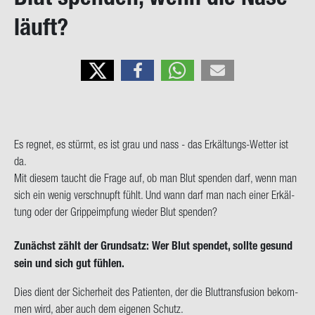
on
läuft?
Es reg­net, es stürmt, es ist grau und nass - das ​Erkältungs-​Wetter ist
da.
Mit die­sem taucht die Frage auf, ob man Blut spen­den darf, wenn man
sich ein wenig ver­schnupft fühlt. Und wann darf man nach einer Er­käl­
tung oder der Grip­pe­imp­fung wie­der Blut spen­den?
Zu­nächst zählt der Grund­satz: Wer Blut spen­det, soll­te ge­sund
sein und sich gut füh­len.
Dies dient der Si­cher­heit des Pa­ti­en­ten, der die Blut­trans­fu­si­on be­kom­
men wird, aber auch dem ei­ge­nen Schutz.