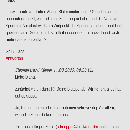
Ich war heute am frü­hen Abend Blut spen­den und 2 Stun­den spä­ter
habe ich ge­merkt, wie sich eine Er­käl­tung an­bahnt und die Nase läuft.
Sprich die Vi­rus­last wird zum Zeit­punkt der Spen­de ja schon recht hoch
ge­we­sen sein. Soll­te ich das mit­tei­len oder erst­mal ab­war­ten ob sich
mehr dar­aus ent­wi­ckelt?
Gruß Diana
Antworten
Stephan David Küpper
11.08.2023, 08:38 Uhr
Ant­
Liebe Diana,
wort
zu­nächst vie­len dank für Deine Blut­spen­de! Wir hof­fen, alles hat
auf
gut ge­klappt.
Hallo,
Ich
Ja, für uns sind sol­che In­for­ma­tio­nen sehr wich­tig. Vor allem,
war
wenn Du Fie­ber be­kom­men hast.
heute
am…
Teile uns bitte per Email (
s.kuep­per@bs­d­west.de
) noch­mals dei­