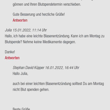
Hallo
gön­nen und Ihren Blut­spen­de­ter­min ver­schie­ben.
lie­
Gute Bes­se­rung und herz­li­che Grüße!
bes
Antworten
Deut­
sches
Julia
15.01.2022, 11:14 Uhr
Rotes…
Hallo, ich habe eine leich­te Bla­sen­ent­zün­dung. Kann ich am Mon­tag zu
von
Blut­spen­de? Nehme keine Me­di­ka­men­te da­ge­gen.
ALICE
ECKER­
Danke!
LE
Antworten
Stephan David Küpper
16.01.2022, 16:44 Uhr
Ant­
Hallo Julia,
wort
auch bei einer leich­ten Bla­sen­ent­zün­dung soll­test Du am Mon­tag
auf
nicht Blut spen­den gehen.
Hallo,
ich
habe
eine
Beste Grüße