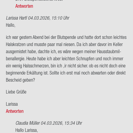
spen­
Antworten
den…
von
Larissa Hartl
04.03.2026, 15:10 Uhr
Anna
Hallo,
Gor­
ich war ges­tern Abend bei der Blut­spen­de und hatte dort schon leich­tes
di­
Hals­krat­zen und muss­te paar mal nie­sen. Da ich aber davor im Kel­ler
y­
aus­ge­mis­tet habe, dach­te ich, es wäre wegen mei­ner Haus­staub­mil­
en­
ben­all­er­gie. Heute habe ich aber leich­ten Schnup­fen und noch immer
ko
ein wenig Hals­schmer­zen, bin ich ,ir nicht si­cher. ob es nicht doch eine
be­gin­nen­de Er­käl­tung ist. Soll­te ich erst mal noch ab­war­ten oder di­rekt
Be­scheid geben?
Liebe Grüße
La­ris­sa
Antworten
Claudia Müller
04.03.2026, 15:34 Uhr
Ant­
Hallo La­ris­sa,