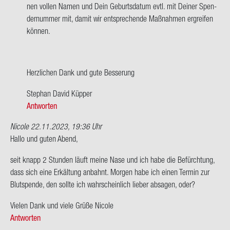
von
nen vol­len Namen und Dein Ge­burts­da­tum evtl. mit Dei­ner Spen­
Diana
der­num­mer mit, damit wir ent­spre­chen­de Maß­nah­men er­grei­fen
Pu­
kön­nen.
sch­
mann
Herz­li­chen Dank und gute Bes­se­rung
Ste­phan David Küp­per
Antworten
Nicole
22.11.2023, 19:36 Uhr
Hallo und guten Abend,
seit knapp 2 Stun­den läuft meine Nase und ich habe die Be­fürch­tung,
dass sich eine Er­käl­tung an­bahnt. Mor­gen habe ich einen Ter­min zur
Blut­spen­de, den soll­te ich wahr­schein­lich lie­ber ab­sa­gen, oder?
Vie­len Dank und viele Grüße Ni­co­le
Antworten