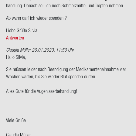
hand­lung. Da­nach soll ich noch Schmerz­mit­tel und Trop­fen neh­men.
Ab wann darf ich wie­der spen­den ?
Liebe Grüße Sil­via
Antworten
Claudia Müller
26.01.2023, 11:50 Uhr
Hallo Sil­via,
Sie müs­sen lei­der nach Be­en­di­gung der Me­di­ka­men­ten­ein­nah­me vier
Wo­chen war­ten, bis Sie wie­der Blut spen­den dür­fen.
Alles Gute für die Au­gen­la­ser­be­hand­lung!
Viele Grüße
Clau­dia Mül­ler