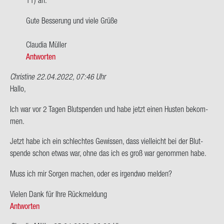
ich
war
Gute Bes­se­rung und viele Grüße
vor
zwei…
Clau­dia Mül­ler
von
Antworten
Wolf­
gang
Christine
22.04.2022, 07:46 Uhr
Hallo,
Ich war vor 2 Tagen Blut­spen­den und habe jetzt einen Hus­ten be­kom­
men.
Jetzt habe ich ein schlech­tes Ge­wis­sen, dass viel­leicht bei der Blut­
spen­de schon etwas war, ohne das ich es groß war ge­nom­men habe.
Muss ich mir Sor­gen ma­chen, oder es ir­gend­wo mel­den?
Vie­len Dank für Ihre Rück­mel­dung
Antworten