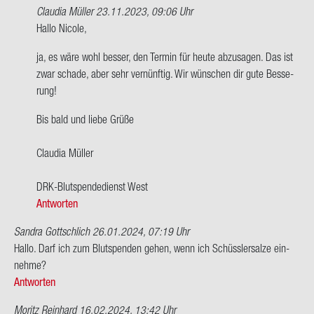
Claudia Müller
23.11.2023, 09:06 Uhr
Ant­
Hallo Ni­co­le,
wort
ja, es wäre wohl bes­ser, den Ter­min für heute ab­zu­sa­gen. Das ist
auf
zwar scha­de, aber sehr ver­nünf­tig. Wir wün­schen dir gute Bes­se­
Hallo
rung!
und
guten
Bis bald und liebe Grüße
Abend,
seit…
Clau­dia Mül­ler
von
Ni­
DRK-​Blutspendedienst West
co­
Antworten
le
Sandra Gottschlich
26.01.2024, 07:19 Uhr
Hallo. Darf ich zum Blut­spen­den gehen, wenn ich Schüss­ler­sal­ze ein­
neh­me?
Antworten
Moritz Reinhard
16.02.2024, 13:42 Uhr