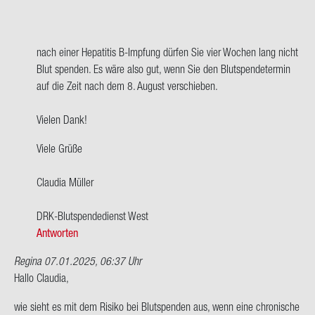
wort
auf
Hallo
lie­
nach einer He­pa­ti­tis B-​Impfung dür­fen Sie vier Wo­chen lang nicht
bes…
Blut spen­den. Es wäre also gut, wenn Sie den Blut­spen­de­ter­min
von
auf die Zeit nach dem 8. Au­gust ver­schie­ben.
Karin
Schmitz
Vie­len Dank!
Viele Grüße
Clau­dia Mül­ler
DRK-​Blutspendedienst West
Antworten
Regina
07.01.2025, 06:37 Uhr
Hallo Clau­dia,
wie sieht es mit dem Ri­si­ko bei Blut­spen­den aus, wenn eine chro­ni­sche