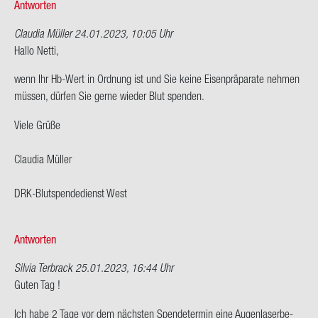
Antworten
Claudia Müller
24.01.2023, 10:05 Uhr
Hallo Netti,
wenn Ihr Hb-​Wert in Ord­nung ist und Sie keine Ei­sen­prä­pa­ra­te neh­men
müs­sen, dür­fen Sie gerne wie­der Blut spen­den.
Viele Grüße
Clau­dia Mül­ler
DRK-​Blutspendedienst West
Antworten
Silvia Terbrack
25.01.2023, 16:44 Uhr
Guten Tag !
Ich habe 2 Tage vor dem nächs­ten Spen­de­ter­min eine Au­gen­la­ser­be­