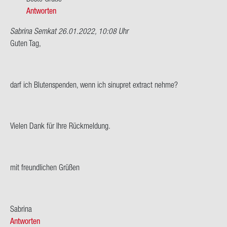
leich­
Antworten
te…
Sabrina Semkat
26.01.2022, 10:08 Uhr
von
Guten Tag,
Julia
darf ich Blu­ten­spen­den, wenn ich sin­u­pret ex­tract nehme?
Vie­len Dank für Ihre Rück­mel­dung.
mit freund­li­chen Grü­ßen
Sa­bri­na
Antworten