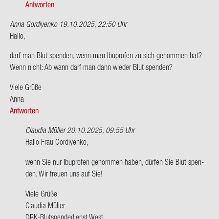
Antworten
Anna Gordiyenko
19.10.2025, 22:50 Uhr
Hallo,
darf man Blut spen­den, wenn man Ibu­profen zu sich ge­nom­men hat?
Wenn nicht: Ab wann darf man dann wie­der Blut spen­den?
Viele Grüße
Anna
Antworten
Claudia Müller
20.10.2025, 09:55 Uhr
Ant­
Hallo Frau Gor­di­y­en­ko,
wort
wenn Sie nur Ibu­profen ge­nom­men haben, dür­fen Sie Blut spen­
auf
den. Wir freu­en uns auf Sie!
Hallo,
darf
Viele Grüße
man
Clau­dia Mül­ler
Blut
DRK-​Blutspendedienst West