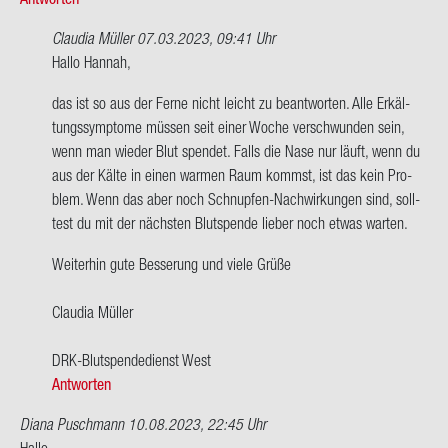
Claudia Müller
07.03.2023, 09:41 Uhr
Ant­
Hallo Han­nah,
wort
das ist so aus der Ferne nicht leicht zu be­ant­wor­ten. Alle Er­käl­
auf
tungs­sym­pto­me müs­sen seit einer Woche ver­schwun­den sein,
Ich
wenn man wie­der Blut spen­det. Falls die Nase nur läuft, wenn du
war
aus der Kälte in einen war­men Raum kommst, ist das kein Pro­
vor
blem. Wenn das aber noch Schnupfen-​Nachwirkungen sind, soll­
ein
test du mit der nächs­ten Blut­spen­de lie­ber noch etwas war­ten.
paar
Wo­
Wei­ter­hin gute Bes­se­rung und viele Grüße
chen…
von
Clau­dia Mül­ler
Han­
nah
DRK-​Blutspendedienst West
Antworten
Diana Puschmann
10.08.2023, 22:45 Uhr
Hallo,