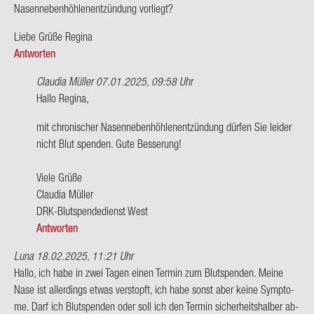
Na­sen­ne­ben­höh­len­ent­zün­dung vor­liegt?
Liebe Grüße Re­gi­na
Antworten
Claudia Müller
07.01.2025, 09:58 Uhr
Ant­
Hallo Re­gi­na,
wort
mit chro­ni­scher Na­sen­ne­ben­höh­len­ent­zün­dung dür­fen Sie lei­der
auf
nicht Blut spen­den. Gute Bes­se­rung!
Hallo
Clau­
Viele Grüße
dia,
Clau­dia Mül­ler
wie
DRK-​Blutspendedienst West
sieht
Antworten
es…
von
Luna
18.02.2025, 11:21 Uhr
Re­
Hallo, ich habe in zwei Tagen einen Ter­min zum Blut­spen­den. Meine
gi­
Nase ist al­ler­dings etwas ver­stopft, ich habe sonst aber keine Sym­pto­
na
me. Darf ich Blut­spen­den oder soll ich den Ter­min si­cher­heits­hal­ber ab­