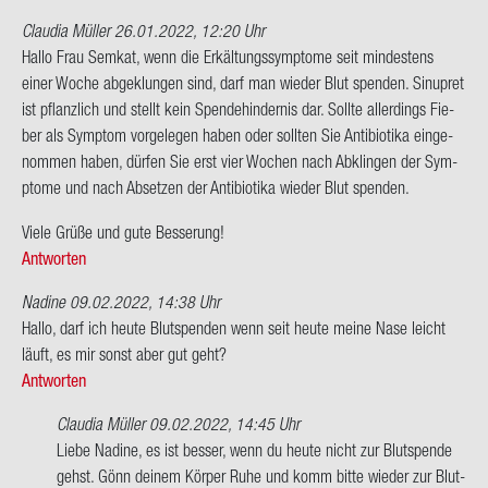
Claudia Müller
26.01.2022, 12:20 Uhr
Hallo Frau Sem­kat, wenn die Er­käl­tungs­sym­pto­me seit min­des­tens
einer Woche ab­ge­klun­gen sind, darf man wie­der Blut spen­den. Sin­u­pret
ist pflanz­lich und stellt kein Spen­de­hin­der­nis dar. Soll­te al­ler­dings Fie­
ber als Sym­ptom vor­ge­le­gen haben oder soll­ten Sie An­ti­bio­ti­ka ein­ge­
nom­men haben, dür­fen Sie erst vier Wo­chen nach Ab­klin­gen der Sym­
pto­me und nach Ab­set­zen der An­ti­bio­ti­ka wie­der Blut spen­den.
Viele Grüße und gute Bes­se­rung!
Antworten
Nadine
09.02.2022, 14:38 Uhr
Hallo, darf ich heute Blut­spen­den wenn seit heute meine Nase leicht
läuft, es mir sonst aber gut geht?
Antworten
Claudia Müller
09.02.2022, 14:45 Uhr
Ant­
Liebe Na­di­ne, es ist bes­ser, wenn du heute nicht zur Blut­spen­de
wort
gehst. Gönn dei­nem Kör­per Ruhe und komm bitte wie­der zur Blut­