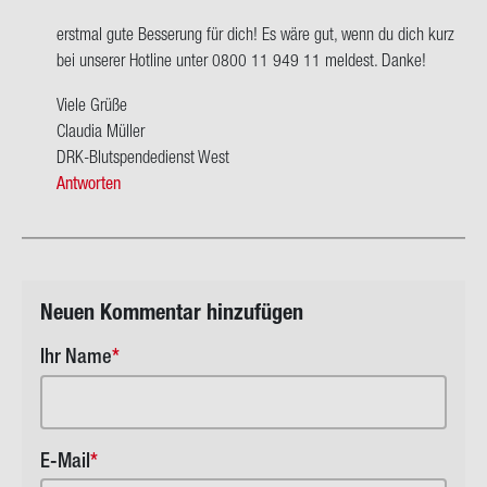
wort
erst­mal gute Bes­se­rung für dich! Es wäre gut, wenn du dich kurz
auf
bei un­se­rer Hot­line unter 0800 11 949 11 mel­dest. Danke!
Hallo,
ich
Viele Grüße
war
Clau­dia Mül­ler
ges­
DRK-​Blutspendedienst West
tern…
Antworten
von
La­
ris­
sa
Hartl
Neuen Kom­men­tar hin­zu­fü­gen
Ihr Name
E-Mail