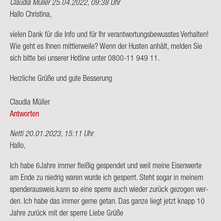
Claudia Müller
25.04.2022, 09:38 Uhr
Hallo Chris­ti­na,
vie­len Dank für die Info und für Ihr ver­ant­wor­tungs­be­wuss­tes Ver­hal­ten!
Wie geht es Ihnen mitt­ler­wei­le? Wenn der Hus­ten an­hält, mel­den Sie
sich bitte bei un­se­rer Hot­line unter 0800-​11 949 11.
Herz­li­che Grüße und gute Bes­se­rung
Clau­dia Mül­ler
Antworten
Netti
20.01.2023, 15:11 Uhr
Hallo,
Ich habe 6Jahre immer flei­ßig ge­spen­det und weil meine Ei­sen­wer­te
am Ende zu nied­rig waren wurde ich ge­sperrt. Steht sogar in mei­nem
spen­der­aus­weis.kann so eine sper­re auch wie­der zu­rück ge­zo­gen wer­
den. Ich habe das immer gerne getan. Das ganze liegt jetzt knapp 10
Jahre zu­rück mit der sper­re Liebe Grüße