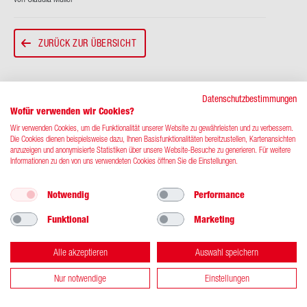
ZURÜCK ZUR ÜBERSICHT
Datenschutzbestimmungen
Wofür verwenden wir Cookies?
Wir verwenden Cookies, um die Funktionalität unserer Website zu gewährleisten und zu verbessern.
Kontakt
Impressum
Datenschutz
Die Cookies dienen beispielsweise dazu, Ihnen Basisfunktionalitäten bereitzustellen, Kartenansichten
anzuzeigen und anonymisierte Statistiken über unsere Website-Besuche zu generieren. Für weitere
Informationen zu den von uns verwendeten Cookies öffnen Sie die Einstellungen.
© 2026 DRK-​Blutspendedienst West gGmbH
Notwendig
Performance
Funktional
Marketing
Alle akzeptieren
Auswahl speichern
Nur notwendige
Einstellungen