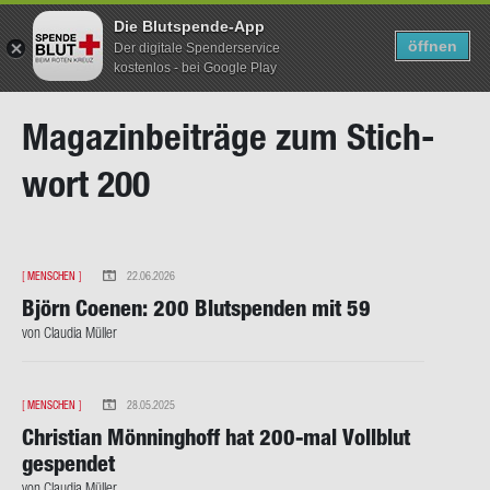
Die Blutspende-App
TERMIN SUCHEN
SUCHEN
öffnen
Der digitale Spenderservice
kostenlos - bei Google Play
Direkt
Ma­ga­zin­bei­trä­ge zum Stich­
zum
Inhalt
wort 200
[
MENSCHEN
]
22.06.2026
Björn Coe­nen: 200 Blut­spen­den mit 59
von Clau­dia Mül­ler
[
MENSCHEN
]
28.05.2025
Chris­ti­an Mön­ning­hoff hat 200-​mal Voll­blut
ge­spen­det
von Clau­dia Mül­ler