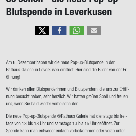
on
Blutspende in Le­ver­ku­sen
Am 6. De­zem­ber haben wir die neue Pop-​up-Blutspende in der
Rathaus-​Galerie in Le­ver­ku­sen er­öff­net. Hier sind die Bil­der von der Er­
öff­nung!
Wir dan­ken allen Blut­spen­de­rin­nen und Blut­spen­dern, die uns zur Er­öff­
nung be­sucht haben, sehr herz­lich. Wir hat­ten gro­ßen Spaß und freu­en
uns, wenn Sie bald wie­der vor­bei­schau­ten.
Die neue Pop-​up-Blutspende @Rat­haus Ga­le­rie hat diens­tags bis frei­
tags von 13 bis 18 Uhr und sams­tags 10 bis 15 Uhr ge­öff­net. Zur
Spen­de kann man ent­we­der ein­fach vor­bei­kom­men oder vorab unter