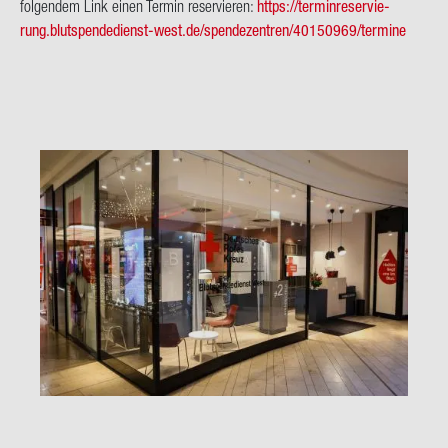
fol­gen­dem Link einen Ter­min re­ser­vie­ren:
https://ter­min­re­ser­vie­
rung.blutspendedienst-​west.de/spen­de­zen­tren/40150969/ter­mi­ne