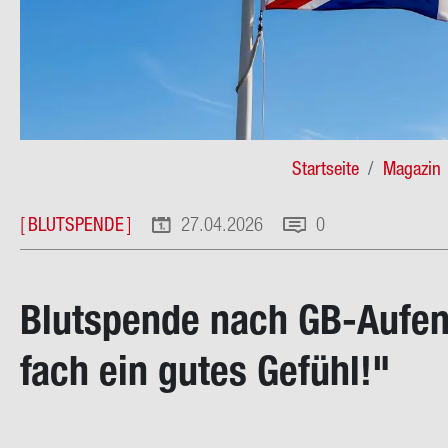
Pfad­
Startseite
Magazin
na­
[
BLUTSPENDE
]
27.04.2026
0
vi­
ga­
Blut­spen­de nach GB-​Aufen
ti­
on
fach ein gutes Ge­fühl!"