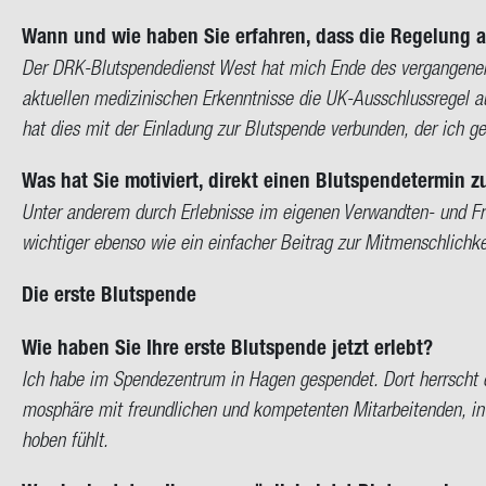
Wann und wie haben Sie er­fah­ren, dass die Re­ge­lung a
Der DRK-​Blutspendedienst West hat mich Ende des ver­gan­ge­nen J
ak­tu­el­len me­di­zi­ni­schen Er­kennt­nis­se die UK-​Ausschlussregel a
hat dies mit der Ein­la­dung zur Blut­spen­de ver­bun­den, der ich g
Was hat Sie mo­ti­viert, di­rekt einen Blut­spen­de­ter­min zu
Unter an­de­rem durch Er­leb­nis­se im ei­ge­nen Verwandten-​ und Fr
wich­ti­ger eben­so wie ein ein­fa­cher Bei­trag zur Mit­mensch­lich­ke
Die erste Blut­spen­de
Wie haben Sie Ihre erste Blut­spen­de jetzt er­lebt?
Ich habe im Spen­de­zen­trum in Hagen ge­spen­det. Dort herrscht ei
mo­sphä­re mit freund­li­chen und kom­pe­ten­ten Mit­ar­bei­ten­den,
ho­ben fühlt.