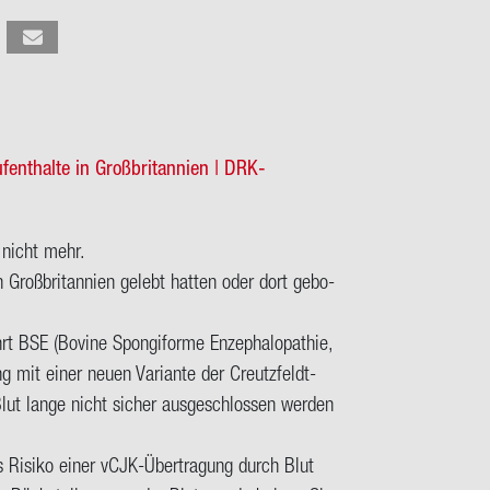
­hal­te in Groß­bri­tan­ni­en | DRK-​
el nicht mehr.
Groß­bri­tan­ni­en ge­lebt hat­ten oder dort ge­bo­
BSE (Bo­vi­ne Spon­gi­for­me En­ze­pha­lo­pa­thie,
ng mit einer neuen Va­ri­an­te der Creutzfeldt-​
ut lange nicht si­cher aus­ge­schlos­sen wer­den
das Ri­si­ko einer vCJK-​Übertragung durch Blut