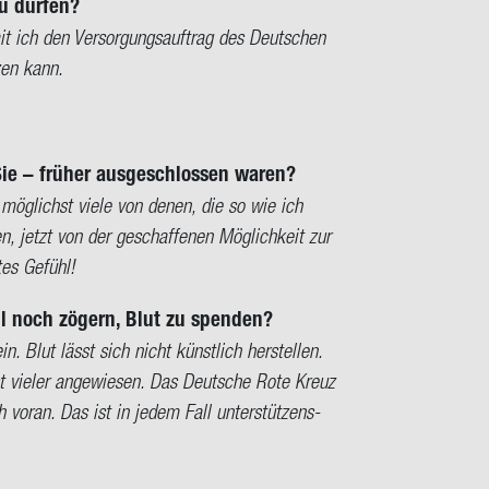
zu dür­fen?
mit ich den Ver­sor­gungs­auf­trag des Deut­schen
­zen kann.
e – frü­her aus­ge­schlos­sen waren?
 mög­lichst viele von denen, die so wie ich
en, jetzt von der ge­schaf­fe­nen Mög­lich­keit zur
tes Ge­fühl!
ll noch zö­gern, Blut zu spen­den?
. Blut lässt sich nicht künst­lich her­stel­len.
hst vie­ler an­ge­wie­sen. Das Deut­sche Rote Kreuz
h voran. Das ist in jedem Fall un­ter­stüt­zens­