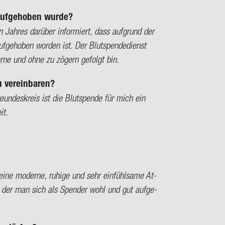
uf­ge­ho­ben wurde?
ah­res dar­über in­for­miert, dass auf­grund der
uf­ge­ho­ben wor­den ist. Der Blut­spen­de­dienst
erne und ohne zu zö­gern ge­folgt bin.
 ver­ein­ba­ren?
eun­des­kreis ist die Blut­spen­de für mich ein
it.
ne mo­der­ne, ru­hi­ge und sehr ein­fühl­sa­me At­
 in der man sich als Spen­der wohl und gut auf­ge­