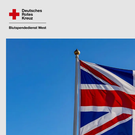
Fin­den und re­ser­vie­ren Sie Ihren Blut­spen­de­
Direkt
zum
Inhalt