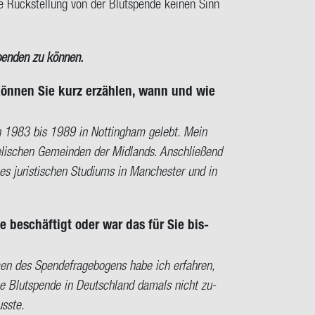
­le Rück­stel­lung von der Blut­spen­de kei­nen Sinn
pen­den zu kön­nen.
kön­nen Sie kurz er­zäh­len, wann und wie
n 1983 bis 1989 in Not­ting­ham ge­lebt. Mein
­li­schen Ge­mein­den der Mid­lands. An­schlie­ßend
­ris­ti­schen Stu­di­ums in Man­ches­ter und in
 be­schäf­tigt oder war das für Sie bis­
 des Spen­de­fra­ge­bo­gens habe ich er­fah­ren,
eine Blut­spen­de in Deutsch­land da­mals nicht zu­
ss­te.