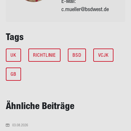
E-Mail:
c.mueller@bsdwest.de
Tags
UK
RICHTLINIE
BSD
VCJK
GB
Ähn­li­che Bei­trä­ge
03.08.2026