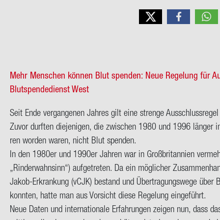
Mehr Men­schen kön­nen Blut spen­den: Neue Re­ge­lung für Auf­ent
Blutspendedienst West
Seit Ende ver­gan­ge­nen Jah­res gilt eine stren­ge Aus­schluss­re­g
Zuvor durf­ten die­je­ni­gen, die zwi­schen 1980 und 1996 län­ger in 
ren wor­den waren, nicht Blut spen­den.
In den 1980er und 1990er Jah­ren war in Groß­bri­tan­ni­en ver­mehrt 
„Rin­der­wahn­sinn“) auf­ge­tre­ten. Da ein mög­li­cher Zu­sam­men­ha
Jakob-Erkrankung (vCJK) be­stand und Über­tra­gungs­we­ge über Bl
konn­ten, hatte man aus Vor­sicht diese Re­ge­lung ein­ge­führt.
Neue Daten und in­ter­na­tio­na­le Er­fah­run­gen zei­gen nun, dass 