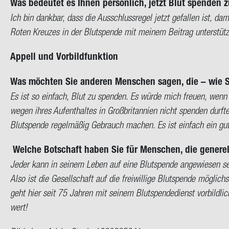
Was be­deu­tet es Ihnen per­sön­lich, jetzt Blut spen­den 
Ich bin dank­bar, dass die Aus­schluss­re­gel jetzt ge­fal­len ist, da
Roten Kreu­zes in der Blut­spen­de mit mei­nem Bei­trag un­ter­stüt
Ap­pell und Vor­bild­funk­ti­on
Was möch­ten Sie an­de­ren Men­schen sagen, die – wie Si
Es ist so ein­fach, Blut zu spen­den. Es würde mich freu­en, wenn
wegen ihres Auf­ent­hal­tes in Groß­bri­tan­ni­en nicht spen­den durf­t
Blut­spen­de re­gel­mä­ßig Ge­brauch ma­chen. Es ist ein­fach ein gu
Wel­che Bot­schaft haben Sie für Men­schen, die ge­ne­re
Jeder kann in sei­nem Leben auf eine Blut­spen­de an­ge­wie­sen sein
Also ist die Ge­sell­schaft auf die frei­wil­li­ge Blut­spen­de mög­lic
geht hier seit 75 Jah­ren mit sei­nem Blut­spen­de­dienst vor­bild­lic
wert!