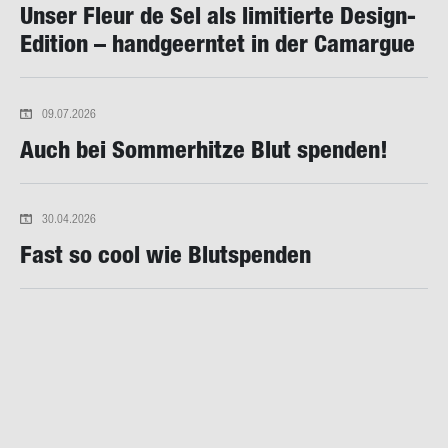
Unser Fleur de Sel als li­mi­tier­te Design-​
Edition – hand­ge­ern­tet in der Ca­mar­gue
09.07.2026
Auch bei Som­mer­hit­ze Blut spen­den!
30.04.2026
Fast so cool wie Blut­spen­den