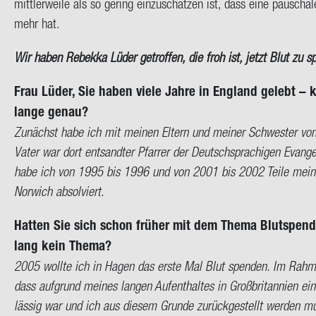
mitt­ler­wei­le als so ge­ring ein­zu­schät­zen ist, dass eine pau­scha
mehr hat.
Wir haben Re­bek­ka Lüder ge­trof­fen, die froh ist, jetzt Blut zu s
Frau Lüder, Sie haben viele Jahre in Eng­land ge­lebt – 
lange genau?
Zu­nächst habe ich mit mei­nen El­tern und mei­ner Schwes­ter vo
Vater war dort ent­sand­ter Pfar­rer der Deutsch­spra­chi­gen Evan­ge
habe ich von 1995 bis 1996 und von 2001 bis 2002 Teile mei­nes ju
Nor­wich ab­sol­viert.
Hat­ten Sie sich schon frü­her mit dem Thema Blut­spen­de
lang kein Thema?
2005 woll­te ich in Hagen das erste Mal Blut spen­den. Im Rah­men
dass auf­grund mei­nes lan­gen Auf­ent­hal­tes in Groß­bri­tan­ni­en 
läs­sig war und ich aus die­sem Grun­de zu­rück­ge­stellt wer­den mu