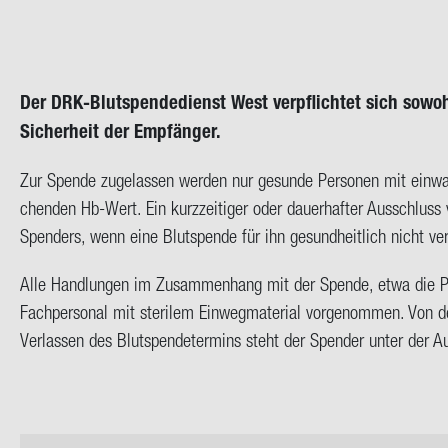
Der DRK-​Blutspendedienst West ver­pflich­tet sich so­w
Si­cher­heit der Emp­fän­ger.
Zur Spen­de zu­ge­las­sen wer­den nur ge­sun­de Per­so­nen mit ein­wan
chen­den Hb-​Wert. Ein kurz­zei­ti­ger oder dau­er­haf­ter Aus­schlus
Spen­ders, wenn eine Blut­spen­de für ihn ge­sund­heit­lich nicht ver
Alle Hand­lun­gen im Zu­sam­men­hang mit der Spen­de, etwa die Pun
Fach­per­so­nal mit ste­ri­lem Ein­weg­ma­te­ri­al vor­ge­nom­men. Von 
Ver­las­sen des Blut­spen­de­ter­mins steht der Spen­der unter der Auf­