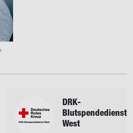
e
DRK-​
Blutspendedienst
West