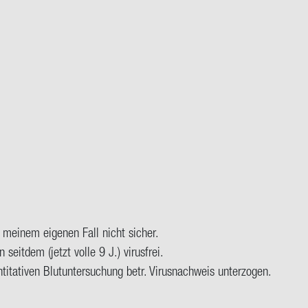
 mei­nem ei­ge­nen Fall nicht si­cher.
 seit­dem (jetzt volle 9 J.) vi­rus­frei.
­ti­ven Blut­un­ter­su­chung betr. Vi­rus­nach­weis un­ter­zo­gen.