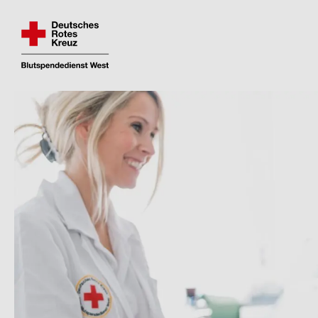
Fin­den und re­ser­vie­ren Sie Ihren Blut­spen­de­
Direkt
zum
Inhalt