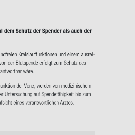
ohl dem Schutz der Spen­der als auch der
d­frei­en Kreis­lauf­funk­tio­nen und einem aus­rei­
s von der Blut­spen­de er­folgt zum Schutz des
­ant­wort­bar wäre.
k­ti­on der Vene, wer­den von me­di­zi­ni­schem
der Un­ter­su­chung auf Spen­de­fä­hig­keit bis zum
sicht eines ver­ant­wort­li­chen Arz­tes.