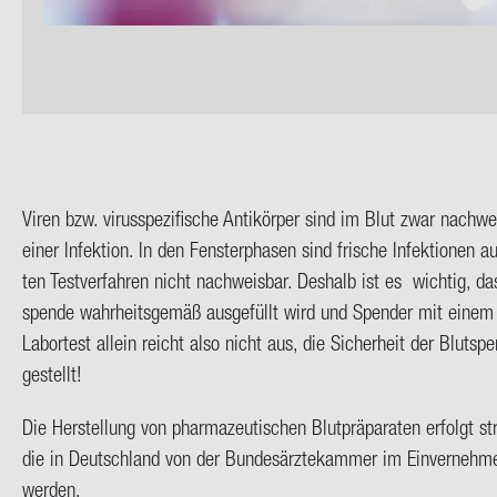
Viren bzw. vi­rus­spe­zi­fi­sche An­ti­kör­per sind im Blut zwar nach­w
einer In­fek­ti­on. In den Fens­ter­pha­sen sind fri­sche In­fek­tio­nen
ten Test­ver­fah­ren nicht nach­weis­bar. Des­halb ist es wich­tig, das
spen­de wahr­heits­ge­mäß aus­ge­füllt wird und Spen­der mit einem mög
La­bor­test al­lein reicht also nicht aus, die Si­cher­heit der Blut­s
ge­stellt!
Die Her­stel­lung von phar­ma­zeu­ti­schen Blut­prä­pa­ra­ten er­folgt s
die in Deutsch­land von der Bun­des­ärz­te­kam­mer im Ein­ver­neh­m
wer­den.