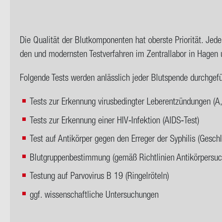
Die Qua­li­tät der Blut­kom­po­nen­ten hat obers­te Prio­ri­tät. Jed
den und mo­derns­ten Test­ver­fah­ren im Zen­tral­la­bor in Hagen 
Fol­gen­de Tests wer­den an­läss­lich jeder Blut­spen­de durch­ge­f
Tests zur Erkennung virusbedingter Leberentzündungen (A,
Tests zur Erkennung einer HIV‑Infektion (AIDS‑Test)
Test auf Antikörper gegen den Erreger der Syphilis (Gesch
Blutgruppenbestimmung (gemäß Richtlinien Antikörpersuc
Testung auf Parvovirus B 19 (Ringelröteln)
ggf. wissenschaftliche Untersuchungen