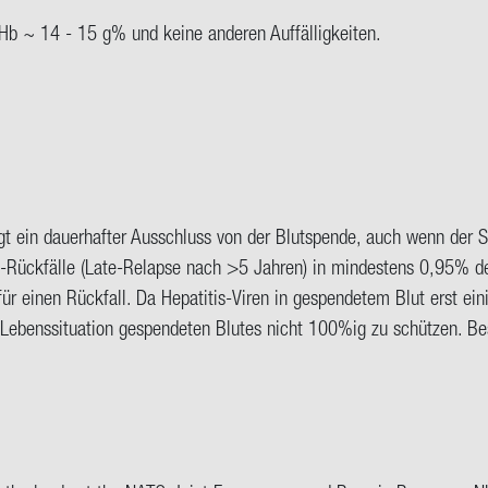
 Hb ~ 14 - 15 g% und keine an­de­ren Auf­fäl­lig­kei­ten.
lgt ein dauerhafter Ausschluss von der Blutspende, auch wenn der 
-Rückfälle (Late-Relapse nach >5 Jahren) in mindestens 0,95% der
für einen Rückfall. Da Hepatitis-Viren in gespendetem Blut erst e
n Lebenssituation gespendeten Blutes nicht 100%ig zu schützen. 