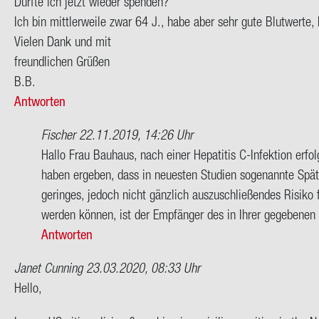
Dürf­te ich jetzt wie­der spen­den?
Ich bin mitt­ler­wei­le zwar 64 J., habe aber sehr gute Blut­wer­te,
Vie­len Dank und mit
freund­li­chen Grü­ßen
B.B.
Antworten
Fischer
22.11.2019, 14:26 Uhr
Ant­
Hallo Frau Bauhaus, nach einer Hepatitis C-Infektion erfo
wort
haben ergeben, dass in neuesten Studien sogenannte Spät
auf
geringes, jedoch nicht gänzlich auszuschließendes Risiko 
Ob­
werden können, ist der Empfänger des in Ihrer gegebene
wohl
Antworten
ich
Janet Cunning
23.03.2020, 08:33 Uhr
me­
Hello,
di­
zi­