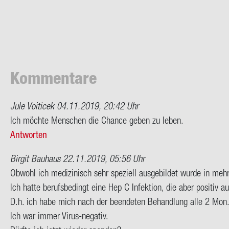
Kom­men­ta­re
Jule Voiticek
04.11.2019, 20:42 Uhr
Ich möch­te Men­schen die Chan­ce geben zu leben.
Antworten
Birgit Bauhaus
22.11.2019, 05:56 Uhr
Ob­wohl ich me­di­zi­nisch sehr spe­zi­ell aus­ge­bil­det wurde in me
Ich hatte be­rufs­be­dingt eine Hep C In­fek­ti­on, die aber po­si­tiv au
D.h. ich habe mich nach der be­en­de­ten Be­hand­lung alle 2 Mon., dan
Ich war immer Virus-​negativ.