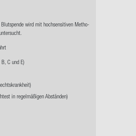
e Blut­spen­de wird mit hoch­sen­si­ti­ven Me­tho­
un­ter­sucht.
ührt
 B, C und E)
lechtskrankheit)
htest in regelmäßigen Abständen)