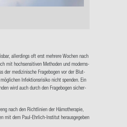
eis­bar, al­ler­dings oft erst meh­re­re Wo­chen nach
 auch mit hoch­sen­si­ti­ven Me­tho­den und mo­derns­
s der me­di­zi­ni­sche Fra­ge­bo­gen vor der Blut­
­li­chen In­fek­ti­ons­ri­si­ko nicht spen­den. Ein
pen­den wird auch durch den Fra­ge­bo­gen si­cher­
treng nach den Richt­li­ni­en der Hä­mo­the­ra­pie,
en mit dem Paul-​Ehrlich-Institut her­aus­ge­ge­ben