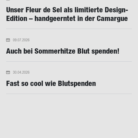
Unser Fleur de Sel als li­mi­tier­te Design-​
Edition – hand­ge­ern­tet in der Ca­mar­gue
09.07.2026
Auch bei Som­mer­hit­ze Blut spen­den!
30.04.2026
Fast so cool wie Blut­spen­den