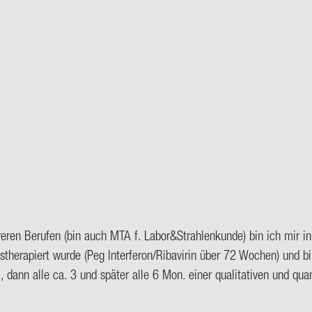
h­re­ren Be­ru­fen (bin auch MTA f. Labor&Strah­len­kun­de) bin ich mir in
s­the­ra­piert wurde (Peg In­ter­fe­ron/Ri­ba­vi­rin über 72 Wo­chen) und bin
n alle ca. 3 und spä­ter alle 6 Mon. einer qua­li­ta­ti­ven und quan­ti­ta