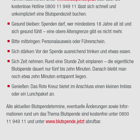
kostenlose Hotline 0800 11 949 11 lässt sich schnell und
unkompliziert eine Blutspendezeit buchen.
Gesund bleiben: Spenden darf, wer mindestens 18 Jahre alt ist und
sich gesund fühlt – eine obere Altersgrenze gibt es nicht mehr.
Bitte mitbringen: Personalausweis oder Führerschein.
Sich stärken: Vor der Spende ausreichend trinken und etwas essen.
Sich Zeit nehmen: Rund eine Stunde Zeit einplanen – die eigentliche
Blutspende dauert nur fünf bis zehn Minuten. Danach bleibt man
noch etwa zehn Minuten entspannt liegen.
Genießen: Das Rote Kreuz bietet im Anschluss einen kleinen Imbiss
oder ein Lunchpaket an.
Alle ak­tu­el­len Blut­spen­de­ter­mi­ne, even­tu­el­le Än­de­run­gen sowie In­for­
ma­tio­nen rund um das Thema Blut­spen­de sind kos­ten­frei unter 0800
11 949 11 und unter
www.blut­spen­de.jetzt
ab­ruf­bar.