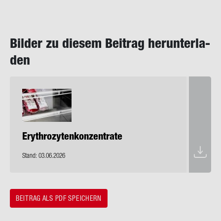
Bil­der zu die­sem Bei­trag her­un­ter­la­
den
Ery­thro­zy­ten­kon­zen­tra­te
Stand: 03.06.2026
BEITRAG ALS PDF SPEICHERN