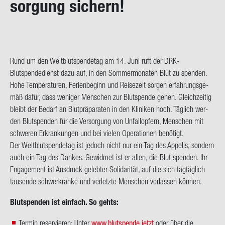
sor­gung si­chern!
on
Rund um den Welt­blut­spen­de­tag am 14. Juni ruft der DRK-​
Blutspendedienst dazu auf, in den Som­mer­mo­na­ten Blut zu spen­den.
Hohe Tem­pe­ra­tu­ren, Fe­ri­en­be­ginn und Rei­se­zeit sor­gen er­fah­rungs­ge­
mäß dafür, dass we­ni­ger Men­schen zur Blut­spen­de gehen. Gleich­zei­tig
bleibt der Be­darf an Blut­prä­pa­ra­ten in den Kli­ni­ken hoch. Täg­lich wer­
den Blut­spen­den für die Ver­sor­gung von Un­fall­op­fern, Men­schen mit
schwe­ren Er­kran­kun­gen und bei vie­len Ope­ra­tio­nen be­nö­tigt.
Der Welt­blut­spen­de­tag ist je­doch nicht nur ein Tag des Ap­pells, son­dern
auch ein Tag des Dan­kes. Ge­wid­met ist er allen, die Blut spen­den. Ihr
En­ga­ge­ment ist Aus­druck ge­leb­ter So­li­da­ri­tät, auf die sich tag­täg­lich
tau­sen­de schwer­kran­ke und ver­letz­te Men­schen ver­las­sen kön­nen.
Blut­spen­den ist ein­fach. So gehts:
Termin reservieren: Unter
www.blutspende.jetzt
oder über die