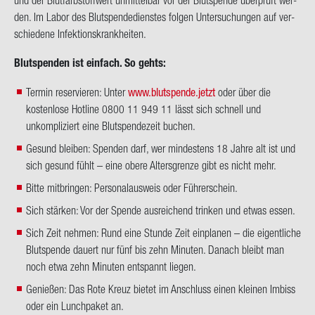
den. Im Labor des Blut­spen­de­diens­tes fol­gen Un­ter­su­chun­gen auf ver­
schie­de­ne In­fek­ti­ons­krank­hei­ten.
Blut­spen­den ist ein­fach. So gehts:
Termin reservieren: Unter
www.blutspende.jetzt
oder über die
kostenlose Hotline 0800 11 949 11 lässt sich schnell und
unkompliziert eine Blutspendezeit buchen.
Gesund bleiben: Spenden darf, wer mindestens 18 Jahre alt ist und
sich gesund fühlt – eine obere Altersgrenze gibt es nicht mehr.
Bitte mitbringen: Personalausweis oder Führerschein.
Sich stärken: Vor der Spende ausreichend trinken und etwas essen.
Sich Zeit nehmen: Rund eine Stunde Zeit einplanen – die eigentliche
Blutspende dauert nur fünf bis zehn Minuten. Danach bleibt man
noch etwa zehn Minuten entspannt liegen.
Genießen: Das Rote Kreuz bietet im Anschluss einen kleinen Imbiss
oder ein Lunchpaket an.