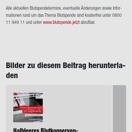
Alle ak­tu­el­len Blut­spen­de­ter­mi­ne, even­tu­el­le Än­de­run­gen sowie In­for­
ma­tio­nen rund um das Thema Blut­spen­de sind kos­ten­frei unter 0800
11 949 11 und unter
www.blut­spen­de.jetzt
ab­ruf­bar.
Bil­der zu die­sem Bei­trag her­un­ter­la­
den
Halb­lee­res Blutkonserven-​