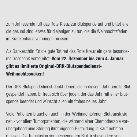
on
Zum Jah­res­en­de ruft das Rote Kreuz zur Blut­spen­de auf und bit­tet alle,
die ge­sund sind, etwas für die­je­ni­gen zu tun, die die Weih­nachts­fe­ri­en
im Kran­ken­haus ver­brin­gen müs­sen.
Als Dan­ke­schön für die gute Tat hat das Rote Kreuz ein ganz be­son­de­
res Ge­schenk vor­be­rei­tet:
Vom 22. De­zem­ber bis zum 4. Ja­nu­ar
gibt es li­mi­tier­te Original-​DRK-Blutspendedienst-
Weihnachtssocken!
Der DRK-​Blutspendedienst dankt denen, die in die­sem Jahr be­reits Blut
ge­spen­det haben. Er freut sich über jeden, der das Jahr mit einer Blut­
spen­de be­en­det und wünscht allen ein fro­hes neues Jahr!
Viele Pa­ti­en­ten brau­chen auch in den Weih­nachts­fe­ri­en Blut­trans­fu­sio­
nen - vor allem Tu­mor­pa­ti­en­ten, die wäh­rend einer Che­mo­the­ra­pie vor­
über­ge­hend eine Stö­rung ihrer ei­ge­nen Blut­bil­dung in Kauf neh­men
müs­sen. Die Trans­fu­si­on von ge­spen­de­tem Blut, ins­be­son­de­re von