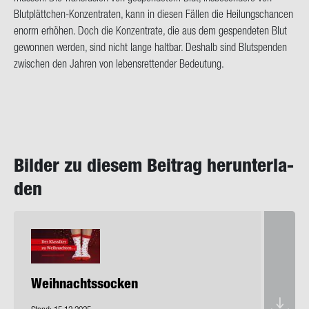
Blutplättchen-​Konzentraten, kann in die­sen Fäl­len die Hei­lungs­chan­cen
enorm er­hö­hen. Doch die Kon­zen­tra­te, die aus dem ge­spen­de­ten Blut
ge­won­nen wer­den, sind nicht lange halt­bar. Des­halb sind Blut­spen­den
zwi­schen den Jah­ren von le­bens­ret­ten­der Be­deu­tung.
Bil­der zu die­sem Bei­trag her­un­ter­la­
den
Weih­nachts­so­cken