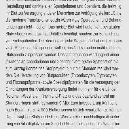
Her­stel­lung und dank­te allen Spen­de­rin­nen und Spen­dern, die frei­wil­lig
ihr Blut zur Ver­sor­gung an­de­rer Men­schen zur Ver­fü­gung stel­len: „Ohne
die mo­der­ne Trans­fu­si­ons­me­di­zin wären viele Ope­ra­tio­nen und Be­hand­
lun­gen gar nicht mög­lich. Das meis­te Blut wird heute nicht bei aku­ten
Blut­ver­lus­ten wie etwa bei Un­fäl­len be­nö­tigt, son­dern zur Be­hand­lung
von Krebs­pa­ti­en­ten. Der de­mo­gra­phi­sche Wan­del führt aber dazu, dass
viele Men­schen, die spen­den wol­len, aus Al­ters­grün­den nicht mehr zur
Blut­spen­de zu­ge­las­sen wer­den. Des­halb brau­chen wir drin­gend einen
Zu­wachs an Spen­de­rin­nen und Spen­der.“Vom ers­ten Spa­ten­stich bis
zum Umzug konn­te das Groß­pro­jekt in nur 14 Mo­na­ten rea­li­siert wer­
den. Die Her­stel­lung von Blut­pro­duk­ten (Throm­bo­zy­ten, Ery­thro­zy­ten
und Plas­ma­prä­pa­ra­te) sowie Spe­zi­al­prä­pa­ra­ten für die Ver­sor­gung der
Ein­rich­tun­gen der Kran­ken­ver­sor­gung fin­det nun­mehr für die Län­der
Nordrhein-​Westfalen, Rheinland-​Pfalz und das Saar­land zen­tral am
Stand­ort Hagen statt. Es wur­den 9 Mio. Euro in­ves­tiert, um künf­tig je
nach Be­darf bis zu 4.000 Blut­kon­ser­ven täg­lich ver­ar­bei­ten zu kön­nen.
Damit trägt der Blut­spen­de­dienst West zu einer nach­hal­ti­gen Ab­si­che­
rung von Ar­beits­plät­zen am Stand­ort Hagen bei, und ist ein Ga­rant für