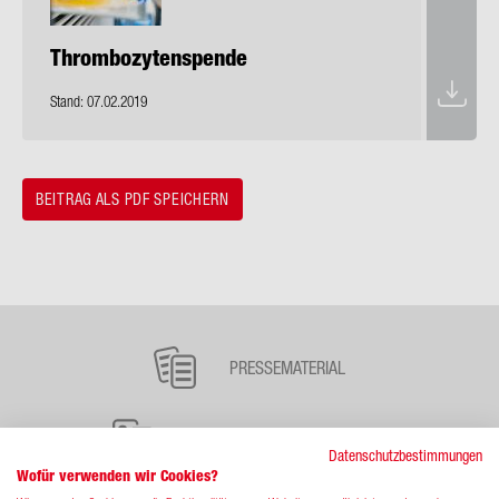
Throm­bo­zy­ten­spen­de
Stand: 07.02.2019
BEITRAG ALS PDF SPEICHERN
Haupt­
na­
PRESSEMATERIAL
vi­
ga­
FAQ ZUM BLUTSPENDEDIENST
Datenschutzbestimmungen
ti­
Wofür verwenden wir Cookies?