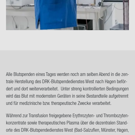
Alle Blut­spen­den eines Tages wer­den noch am sel­ben Abend in die zen­
tra­le Her­stel­lung des DRK-​Blutspendedienstes West nach Hagen be­för­
dert und dort wei­ter­ver­ar­bei­tet. Unter streng kon­trol­lier­ten Be­din­gun­gen
wird das Blut mit mo­derns­ten Ge­rä­ten in seine Be­stand­tei­le auf­ge­trennt
und für me­di­zi­ni­sche bzw. the­ra­peu­ti­sche Zwe­cke ver­ar­bei­tet.
Wäh­rend zur Trans­fu­si­on frei­ge­ge­be­ne Erythrozyten-​ und Throm­bo­zy­ten­
kon­zen­tra­te sowie the­ra­peu­ti­sches Plas­ma über die de­zen­tra­len Stand­
or­te des DRK-​Blutspendedienstes West (Bad-​Salzuflen, Müns­ter, Hagen,