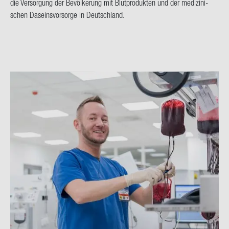
die Ver­sor­gung der Be­völ­ke­rung mit Blut­pro­duk­ten und der me­di­zi­ni­
schen Da­seins­vor­sor­ge in Deutsch­land.