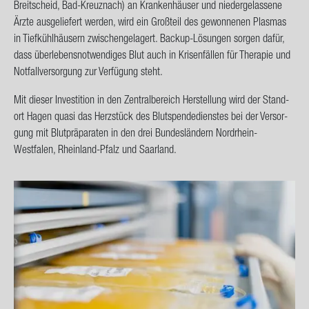
Breit­scheid, Bad-​Kreuznach) an Kran­ken­häu­ser und nie­der­ge­las­se­ne
Ärzte aus­ge­lie­fert wer­den, wird ein Groß­teil des ge­won­ne­nen Plas­mas
in Tief­kühl­häu­sern zwi­schen­ge­la­gert. Backup-​Lösungen sor­gen dafür,
dass über­le­bens­not­wen­di­ges Blut auch in Kri­sen­fäl­len für The­ra­pie und
Not­fall­ver­sor­gung zur Ver­fü­gung steht.
Mit die­ser In­ves­ti­ti­on in den Zen­tral­be­reich Her­stel­lung wird der Stand­
ort Hagen quasi das Herz­stück des Blut­spen­de­diens­tes bei der Ver­sor­
gung mit Blut­prä­pa­ra­ten in den drei Bun­des­län­dern Nordrhein-​
Westfalen, Rheinland-​Pfalz und Saar­land.