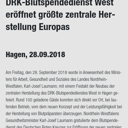
DRK-​Blutspendedienst West
on
er­öff­net größ­te zen­tra­le Her­
stel­lung Eu­ro­pas
Hagen, 28.09.2018
Am Frei­tag, den 28. Sep­tem­ber 2018 wurde in An­we­sen­heit des Mi­nis­
ters für Ar­beit, Ge­sund­heit und So­zia­les des Lan­des Nordrhein-​
Westfalen, Karl-​Josef Lau­mann, mit einem Fest­akt der Neu­bau der
zen­tra­len Her­stel­lung des DRK-​Blutspendedienstes West in Hagen ge­
fei­ert. Rund 100 ge­la­de­ne Gäste konn­ten sich di­rekt vor Ort, bei lau­
fen­den Be­trieb, vom dem neuen Kon­zept und der Leis­tungs­fä­hig­keit bei
der Her­stel­lung von Blut­prä­pa­ra­ten über­zeu­gen. Nordrhein-​Westfalens
Ge­sund­heits­mi­nis­ter Karl-​Josef Lau­mann gra­tu­lier­te dem Blut­spen­de­
dienst des Deut­schen Roten Kreu­zes zur Er­öff­nung der neuen zen­tra­len