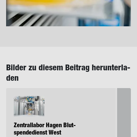
Bil­der zu die­sem Bei­trag her­un­ter­la­
den
Zen­tral­la­bor Hagen Blut­
spen­de­dienst West