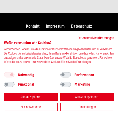
Kontakt
Impressum
Datenschutz
Datenschutzbestimmungen
Wofür verwenden wir Cookies?
© 2026 DRK-​Blutspendedienst West gGmbH
Wir verwenden Cookies, um die Funktionalität unserer Website zu gewährleisten und zu verbessern.
Die Cookies dienen beispielsweise dazu, Ihnen Basisfunktionalitäten bereitzustellen, Kartenansichten
anzuzeigen und anonymisierte Statistiken über unsere Website-Besuche zu generieren. Für weitere
Informationen zu den von uns verwendeten Cookies öffnen Sie die Einstellungen.
Notwendig
Performance
Funktional
Marketing
Alle akzeptieren
Auswahl speichern
Nur notwendige
Einstellungen