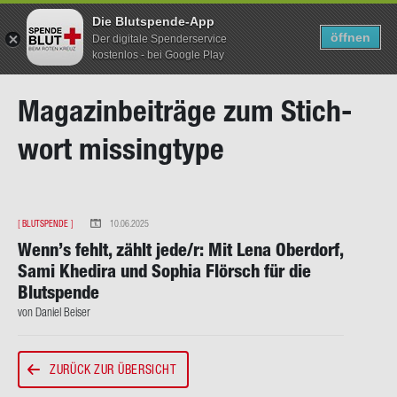
Die Blutspende-App
TERMIN SUCHEN
SUCHEN
öffnen
Der digitale Spenderservice
kostenlos - bei Google Play
Direkt
Ma­ga­zin­bei­trä­ge zum Stich­
zum
Inhalt
wort mis­sing­ty­pe
[
BLUTSPENDE
]
10.06.2025
Wenn’s fehlt, zählt jede/r: Mit Lena Ober­dorf,
Sami Khe­di­ra und So­phia Flörsch für die
Blut­spen­de
von Da­ni­el Bei­ser
ZURÜCK ZUR ÜBERSICHT